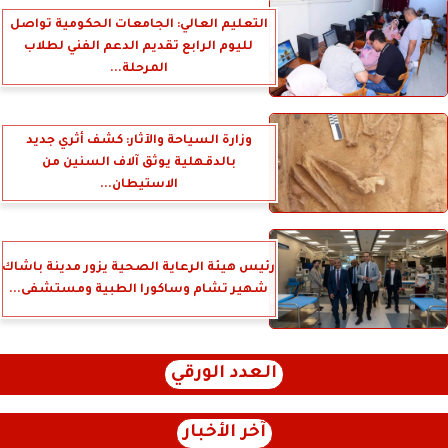
التعليم العالي: الجامعات الحكومية تواصل
لليوم الرابع تقديم الدعم الفني لطلاب
المرحلة...
وزارة السياحة والآثار: كشف أثري جديد
بالدقهلية يوثق آلاف السنين من
الاستيطان...
رئيس هيئة الرعاية الصحية يزور مدينة باشاك
شهير تشام وساكورا الطبية ومستشفى...
العدد الورقي
آخر الأخبار