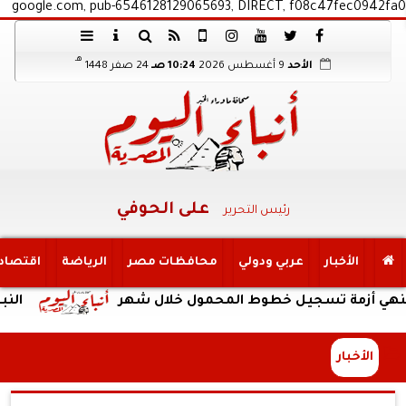
google.com, pub-6546128129065693, DIRECT, f08c47fec0942fa0
هـ
الأحد
9 أغسطس 2026
10:24 صـ
24 صفر 1448
على الحوفي
رئيس التحرير
الأخبار
عربي ودولي
محافظات مصر
الرياضة
اقتصاد
مة تسجيل خطوط المحمول خلال شهر
النبؤة
الأخبار