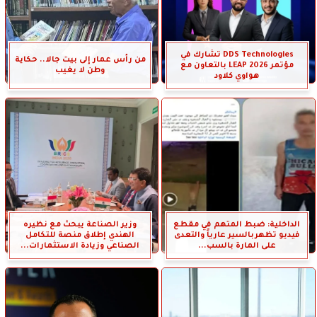
DDS Technologies تشارك في
من رأس عمار إلى بيت جالا.. حكاية
مؤتمر LEAP 2026 بالتعاون مع
وطن لا يغيب
هواوي كلاود
الداخلية: ضبط المتهم في مقطع
وزير الصناعة يبحث مع نظيره
فيديو تظهربالسير عارياً والتعدى
الهندي إطلاق منصة للتكامل
على المارة بالسب...
الصناعي وزيادة الاستثمارات...