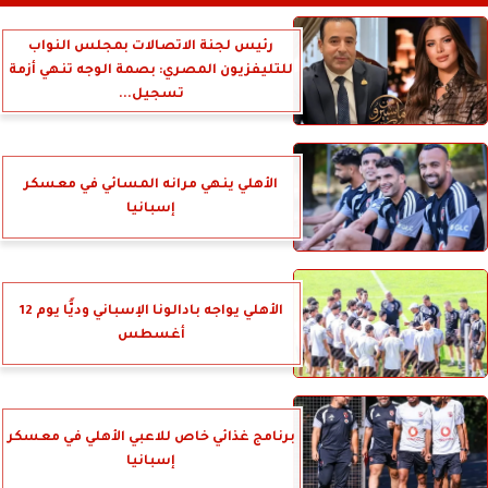
رئيس لجنة الاتصالات بمجلس النواب
للتليفزيون المصري: بصمة الوجه تنهي أزمة
تسجيل...
الأهلي ينهي مرانه المسائي في معسكر
إسبانيا
الأهلي يواجه بادالونا الإسباني وديًّا يوم 12
أغسطس
برنامج غذائي خاص للاعبي الأهلي في معسكر
إسبانيا