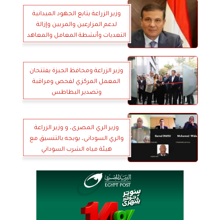
وزير الزراعة يتابع الجهود الميدانية
لدعم المزارعين والمربين وإزالة
التعديات وأنشطة المعامل والمعاهد
وزير الزراعة ومحافظ الجيزة يفتتحان
المعمل المركزي لفحص ومراقبة
وتصدير البطاطس
وزير الري المصرى، و وزير الزراعة
والري السودانى، يوبجه بالتنسيق مع
هيئة مياه الشرب السوداني