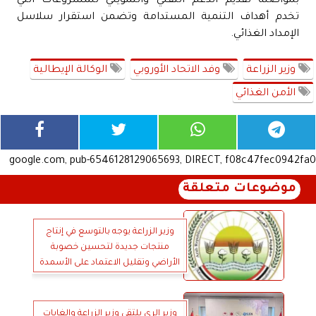
بمواصلة تقديم الدعم التقني والتمويلي للمشروعات التي
تخدم أهداف التنمية المستدامة وتضمن استقرار سلاسل
الإمداد الغذائي.
وزير الزراعة
وفد الاتحاد الأوروبي
الوكالة الإيطالية
الأمن الغذائي
google.com, pub-6546128129065693, DIRECT, f08c47fec0942fa0
موضوعات متعلقة
وزير الزراعة يوجه بالتوسع في إنتاج
منتجات جديدة لتحسين خصوبة
الأراضي وتقليل الاعتماد على الأسمدة
الكيماوية
وزير الري يلتقي وزير الزراعة والغابات