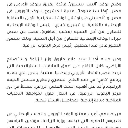
وضم الوفد: "أليس بيسلان"، قائدة الفريق بالوفد الأوروبي في
مصر، "إيفا ستامينوفا"، مديرة المشروع بالوفد الأوروبي في
مصر، و "أنجيليني مارينوتشي لونا"، السكرتيرة الأولى بالسفارة
الإيطالية بالقاهرة، و "تيبيريو كياري'، رئيس الوكالة الإيطالية
للتعاون من أجل التنمية (مكتب القاهرة)، فضلا عن بعض
خبراء الوكالة الإيطالية للتعاون من أجل التنمية، وذلك بحضور
الدكتور عادل عبد العظيم، رئيس مركز البحوث الزراعية.
ومن جانبه أكد السيد علاء فاروق وزير الزراعة واستصلاح
الأراضي، خلال اللقاء على عمق العلاقات الاستراتيجية التي
تربط مصر بالاتحاد الأوروبي وإيطاليا، مشيدًا بالدور الذي يلعبه
برنامج "كافي" في دعم الفلاح المصري وتطوير سلاسل القيمة
الزراعية، وأكد على أهمية البحث العلمي الزراعي، متمثلاً في دور
مركز البحوث الزراعية، في ابتكار حلول لمواجهة التحديات
المناخية وزيادة إنتاجية المحاصيل الاستراتيجية.
من جانبهم، أعرب ممثلو الوفد الأوروبي والجانب الإيطالي عن
تقديرهم للجهود التي تبذلها وزارة الزراعة، مؤكدين التزامهم