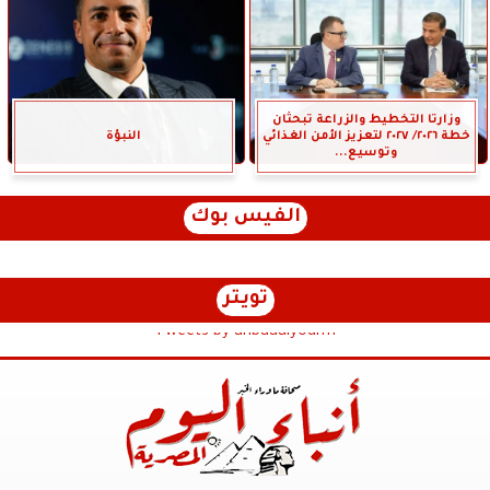
وزارتا التخطيط والزراعة تبحثان
خطة ٢٠٢٦/ ٢٠٢٧ لتعزيز الأمن الغذائي
النبؤة
وتوسيع...
الفيس بوك
تويتر
Tweets by anbaaalyoum1