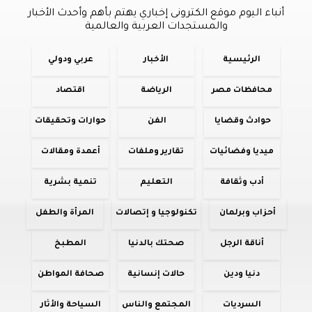
أنباء اليوم موقع الكترونى إخباري يهتم بأهم وأحدث الأخبار
والمستجدات العربية والعالمية
الرئيسية
الأخبار
عربي ودولي
محافظات مصر
الرياضة
اقتصاد
حوادث وقضايا
الفن
حوارات وتحقيقات
ميديا وفضائيات
تقارير وملفات
أعمدة ومقالات
أدب وثقافة
التعليم
تنمية بشرية
أحزاب وبرلمان
تكنولوجيا و إتصالات
المرأة والطفل
أناقة الرجل
صحتك بالدنيا
المطبخ
دنيا ودين
حالات إنسانية
صحافة المواطن
السرديات
المجتمع والناس
السياحة والأثار