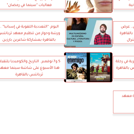
ية
فعاليات ”سينما في رمضان”
ى… عرض
اليوم: ”التعددية اللغوية في إسبانيا” …
بالقاهرة
ورشة وحوار من تنظيم معهد ثربانتس
ترال
بالقاهرة بمشاركة شاعرين بارزين
ية في رحلة
5 و7 نوفمبر.. التاريخ والكوميديا يلتقيا
 بالقاهرة
هذا الأسبوع على شاشة سينما معهد
ثربانتس بالقاهرة
ة معهد