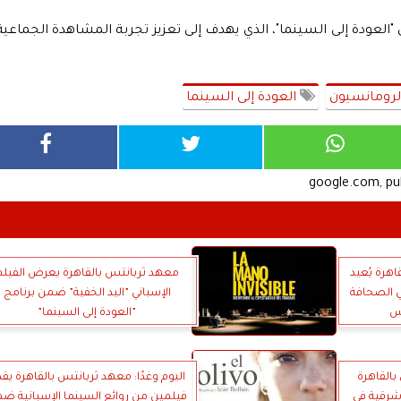
 "العودة إلى السينما"، الذي يهدف إلى تعزيز تجربة المشاهدة الجماعية
الرومانسيون
العودة إلى السينما
google.com, p
هرة يُعيد
معهد ثربانتس بالقاهرة يعرض الفيلم
ي الصحافة
الإسباني ”اليد الخفية” ضمن برنامج
س
”العودة إلى السينما”
بالقاهرة
اليوم وغدًا: معهد ثربانتس بالقاهرة يق
وشرقية في
فيلمين من روائع السينما الإسبانية ض