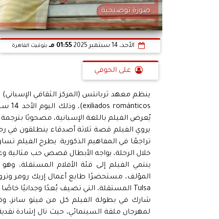
صورة توضيحية
الأحد، 14 سبتمبر 2025
01:55 مـ
بتوقيت القاهرة
على الحوفي
nticos
يُعرض الفيلم باللغة الإسبانية، مصحوبًا بترجمة إ
يروي الفيلم قصة ثلاثة أصدقاء ينطلقون في رحل
تراجعًا في المفاهيم الذكورية. يطرح الفيلم تسا
خلال الرحلة، يواجه الأبطال قصص حب مثالية وع
المؤلف، مستحضرًا طابع أعمال إريك رومر وتروف
Tulsa المستقلة، التي تضيف بُعدًا وجدانيًا خاصًا للمَشاهد.
شارك في بطولة الفيلم كل من فيتو سانز، وفرا
لمهرجان ملقة السينمائي، حيث نال إشادة نقدية