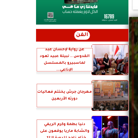
الفن
عن رواية لإحسان عبد
القدوس .. نبيلة عبيد تعود
لماسبيرو بالمسلسل
الإذاعي...
مهرجان جرش يختتم فعاليات
دورته الأربعين
دنيا بطمة وكرم الريفي
والشابة ماريا يوقعون على