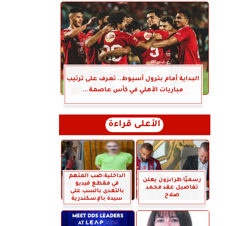
البداية أمام بترول أسيوط.. تعرف على ترتيب
مباريات الأهلي في كأس عاصمة...
الأعلى قراءة
الداخلية:ضب المتهم
رسميًا طرابزون يعلن
في مقطع فيديو
تفاصيل عقد محمد
بالتعدى بالسب على
صلاح
سيدة بالإسكندرية