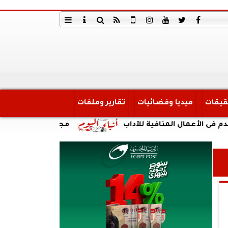
قيقات
ميديا وفضائيات
تقارير وملفات
ل المنافية للآداب
مجلة ”الإذاعة والتليفزيون ” :