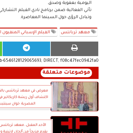
اليومية بعفوية وصدق.
تأتي الفعالية ضمن برنامج نادي الفيلم التشاركي
وتبادل الرؤى حول السينما المعاصرة.
معهد ثربانتس
الفيلم الإسباني المنفيون 
ub-6546128129065693, DIRECT, f08c47fec0942fa0
موضوعات متعلقة
معرض في معهد ثربانتس بالقا
اكتشاف أول ريشة كاريكاتير ف
المصرية: خوان سينتي
الأحد المقبل…معهد ثربانتس 
يقدم مزيجاً من ألحان لاتينية 