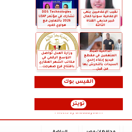
نقيب الإعلاميين ينعى
DDS Technologies
الإعلامية سونيا كمال
تشارك في مؤتمر LEAP
كبير مذيعي القناة
2026 بالتعاون مع
الثالثة
هواوي كلاود
الداخلية:ضبط
وزارة العدل تُواصل
المتهمين في مقطع
التوسع الرقمي في
فيديو إدعاء إحدي
مكاتب الشهر العقاري
السيدات بالتحرش بها
بافتتاح فرع صهرجت...
من قبل...
الفيس بوك
تويتر
Tweets by anbaaalyoum1