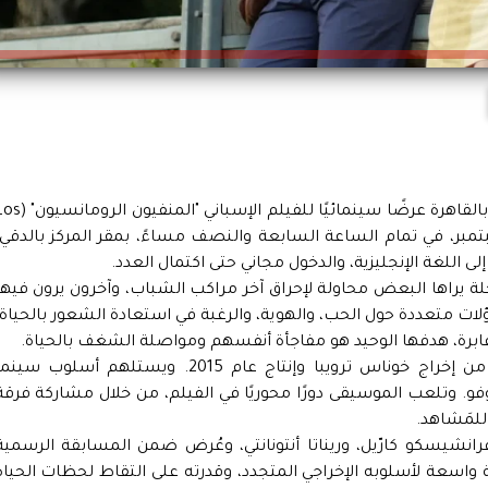
ينظم معهد ثربانتس (المركز الثقافي الإسباني) بالقاهرة عرضًا سينمائيًا للفيلم الإسباني "ا
exiliados romá)، وذلك اليوم الأحد 14 سبتمبر، في تمام الساعة السابعة والنصف مساءً، بمقر المركز بالدقي
لى اللغة الإنجليزية، والدخول مجاني حتى اكتمال العدد.
ة يراها البعض محاولة لإحراق آخر مراكب الشباب، وآخرون يرون فيها
ؤلات متعددة حول الحب، والهوية، والرغبة في استعادة الشعور بالحياة.
ابرة، هدفها الوحيد هو مفاجأة أنفسهم ومواصلة الشغف بالحياة.
ينتمي الفيلم إلى فئة الأفلام المستقلة، وهو من إخراج خوناس ترويبا وإنتاج عام 2015. ويستلهم أسلوب سي
و. وتلعب الموسيقى دورًا محوريًا في الفيلم، من خلال مشاركة فرقة
نشيسكو كارّيل، وريناتا أنتونانتي، وعُرض ضمن المسابقة الرسمية
 واسعة لأسلوبه الإخراجي المتجدد، وقدرته على التقاط لحظات الحياة