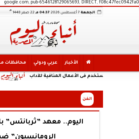
google.com, pub-6546128129065693, DIRECT, f08c47fec0942fa0
هـ
الجمعة
7 أغسطس 2026
04:37 مـ
22 صفر 1448
الأخبار
عربي ودولي
محافظات م
وات تستخدم فى الأعمال المنافية للآداب
الداخلية:
الفن
اليوم.. معهد ”ثربانتس” با
الرومانسيون” ضم