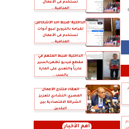
تستخدم فى الأعمال
المنافية...
الداخلية: ضبط أحد الأشخاص
لقيامه بالترويج لبيع أدوات
تستخدم فى الأعمال
المنافية...
الداخلية: ضبط المتهم في
مقطع فيديو تظهربالسير
عارياً والتعدى على المارة
بالسب...
انعقاد منتدى الأعمال
المصري–التشادي لتعزيز
الشراكة الاقتصادية بين
البلدين
دم
أهم الأخبار
من