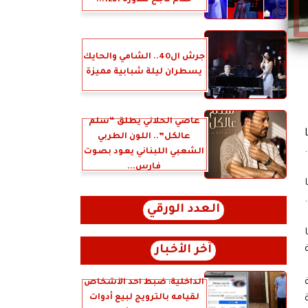
ختام ناجح للدورة الـ12...
جرش ال40.. الشامي والحايك
يسطران ليلة شبابية مميزة
عاصي الحلاني يطلق “سلّم
لمنفيون الرومانسيون" (Los
عالكل”.. اللون الطربي
.
الشعبي اللبناني يعود بصوت
فارس...
العدد الورقي
نما
آخر الأخبار
الداخلية: ضبط أحد الأشخاص
لقيامه بالترويج لبيع أدوات