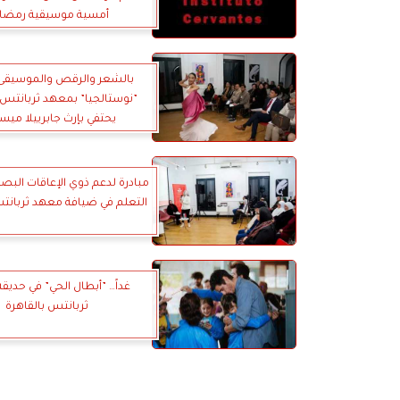
أمسية موسيقية رمضان
بالشعر والرقص والموسيق
”نوستالجيا” بمعهد ثربانتس 
يحتفي بإرث جابرييلا ميس
مبادرة لدعم ذوي الإعاقات البصر
التعلم في ضيافة معهد ثربانتس
غداً… ”أبطال الحي” في حديق
ثربانتس بالقاهرة