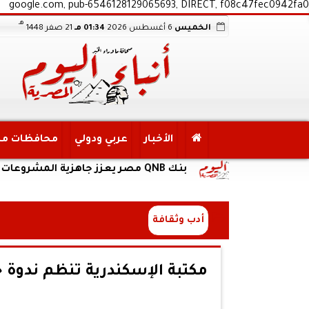
google.com, pub-6546128129065693, DIRECT, f08c47fec0942fa0
هـ
الخميس
6 أغسطس 2026
01:34 مـ
21 صفر 1448
الأخبار
عربي ودولي
محافظات م
بنك QNB مصر يعزز جاهزية المشروعات الصغيرة والمتوسطة للنمو والتوسع من خلال برنامج أبطال المشروعات الصغيرة والمتوسطة
أدب وثقافة
مكتبة الإسكندرية تنظم ندوة ح