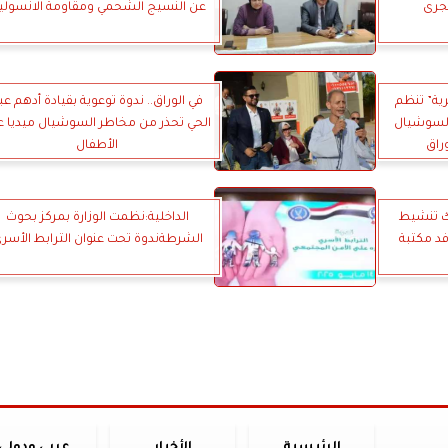
هجرى
عن النسيج الشحمي ومقاومة الانسولي
ية” تنظم
في الوراق.. ندوة توعوية بقيادة أدهم عب
السوشيال
الحي تحذر من مخاطر السوشيال ميديا ع
راق
الأطفال
ك تنشيط
الداخلية:نظمت الوزارة بمركز بحوث
د مكتبة
الشرطةندوة تحت عنوان الترابط الأسر