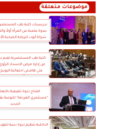
موضوعات متعلقة
تدريسيات كلية طب المستنصري
بندوة علمية عن المرأة أولاً وا
شركة أبوت للرعاية الصحية الأ
فندق قلب العالم ببغدا
كلية طب المستنصرية تقيم ند
عن إدارة مرض الانسداد الرئوي
على هامش احتفالية اليوبيل
لتأسيس الكلية
افتتاح ندوة تثقيفية بالتع
”مستثمري الغردقة” للتوعية بق
الجديد
الداخلية:تنظيم ندوة دينية لتقو