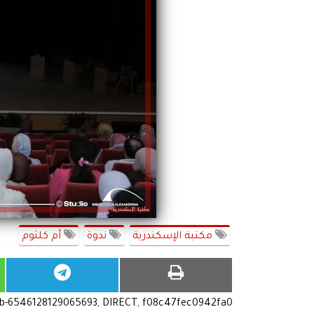
مكتبة الإسكندرية
ندوة
أم كلثوم
ub-6546128129065693, DIRECT, f08c47fec0942fa0