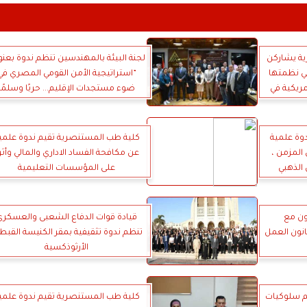
ة يشاركن
لجنة البيئة بالمهندسين تنظم ندوة بعنو
لتي نظمتها
”استراتيجية الأمن القومي المصري في
مريكية في
ضوء مستجدات الإقليم... حربًا وسلمًا
د
وة علمية
كلية طب المستنصرية تقيم ندوة علمي
 المزمن ،
عن مكافحة الفساد الاداري والمالي وأثر
 الذهبي
على المؤسسات التعليمية
اون مع
قيادة قوات الدفاع الشعبى والعسكرى
انون العمل
تنظم ندوة تثقيفية بمقر الكنيسة القبط
الأرثوذكسية
يم سلوكيات
كلية طب المستنصرية تقيم ندوة علمي