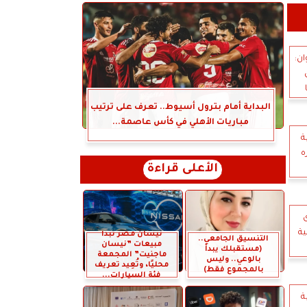
ان:
البداية أمام بترول أسيوط.. تعرف على ترتيب
مباريات الأهلي في كأس عاصمة...
ة
ه
الأعلى قراءة
ية
نيسان مصر تبدأ
التنسيق الجامعي..
مبيعات ”نيسان
(مستقبلك يبدأ
ماجنيت” المجمعة
بالوعي.. وليس
محليًا، وتُعِيد تعريف
بالمجموع فقط)
فئة السيارات...
ة