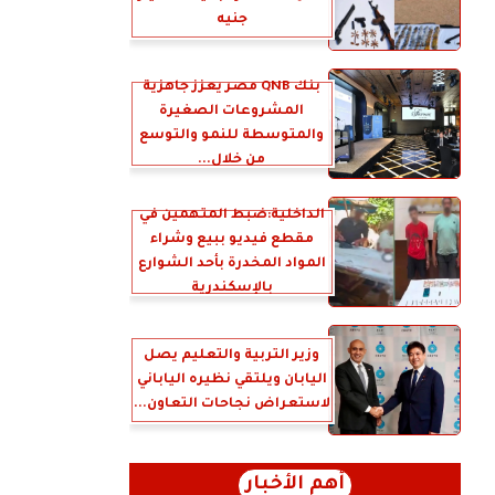
جنيه
بنك QNB مصر يعزز جاهزية
المشروعات الصغيرة
والمتوسطة للنمو والتوسع
من خلال...
الداخلية:ضبط المتهمين في
مقطع فيديو ببيع وشراء
المواد المخدرة بأحد الشوارع
بالإسكندرية
وزير التربية والتعليم يصل
اليابان ويلتقي نظيره الياباني
لاستعراض نجاحات التعاون...
أهم الأخبار