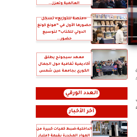
العالمية وتعزز...
«منصة للتوزيع» تسجّل
حضورها الأول في ”هونغ كونغ
الدولي للكتاب” لتوسيع
حضور...
معهد سيجونج يطلق
أكاديمية ثقافية حول الجمال
الكوري بجامعة عين شمس
العدد الورقي
آخر الأخبار
الداخلية:ضبط كميات كبيرة من
المواد المخدرة بقيمة 3مليار