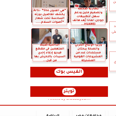
ن
بطارية ضخمة
”هي الفنون Arts- ”She
وتصميم متين ودعم
يكشف تفاصيل دورته
سهل لتطبيقات
السادسة تحت شعار
جوجل: لماذا يُعد هاتف
”أصوات السلام.....
HUAWEI...
د
لى
وزيرا الإنتاج الحربي
الداخلية:ضبط
والصحة يبحثان
المتهمين في مقطع
مستجدات عدد من
فيديو إدعاء إحدي
المشروعات القومية
السيدات بالتحرش بها
المشتركة
من قبل...
ى
الفيس بوك
تويتر
Tweets by anbaaalyoum1