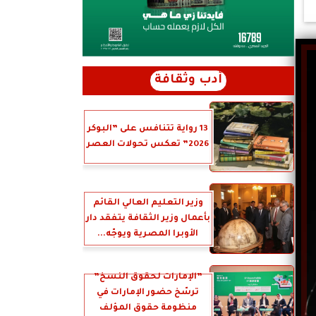
أدب وثقافة
13 رواية تتنافس على ”البوكر
2026” تعكس تحولات العصر
وزير التعليم العالي القائم
بأعمال وزير الثقافة يتفقد دار
الأوبرا المصرية ويوجّه...
”الإمارات لحقوق النسخ”
ترسّخ حضور الإمارات في
منظومة حقوق المؤلف