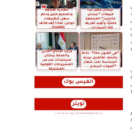
نيسان مصر تبدأ
بطارية ضخمة
مبيعات ”نيسان
وتصميم متين ودعم
ماجنيت” المجمعة
سهل لتطبيقات
محليًا، وتُعِيد تعريف
جوجل: لماذا يُعد هاتف
فئة السيارات...
HUAWEI...
وزيرا الإنتاج الحربي
”هي الفنون Arts- ”She
والصحة يبحثان
يكشف تفاصيل دورته
مستجدات عدد من
السادسة تحت شعار
المشروعات القومية
”أصوات السلام.....
المشتركة
الفيس بوك
تويتر
Tweets by anbaaalyoum1