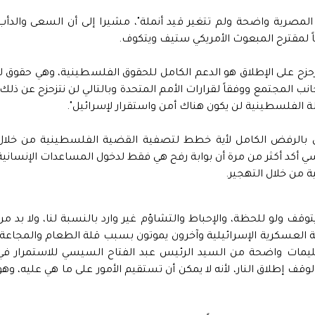
 المصرية واضحة ولم تتغير قيد أنملة"، مشيرا إلى أن السعى والدأب
اً لمقترح المبعوث الأمريكي ستيف ويتكوف.
تزحزح على الإطلاق هو الدعم الكامل للحقوق الفلسطينية، وهي حقوق لا
المجتمع ووفقاً لقرارات الأمم المتحدة وبالتالي لن نتزحزح عن ذلك،
دولة الفلسطينية لن يكون هناك أمن واستقرار لإسرائيل".
تعلق بالرفض الكامل لأية خطط لتصفية القضية الفلسطينية من خلال
سي أكد أكثر من مرة أن بوابة رفح هي فقط لدخول المساعدات الإنسانية
ة من خلال التهجير.
وقف ولو للحظة، والإحباط والتشاؤم غير وارد بالنسبة لنا، ولا بد من
 العسكرية الإسرائيلية وآخرون يموتون بسبب قلة الطعام والمجاعة،
عليمات واضحة من السيد الرئيس عبد الفتاح السيسي للاستمرار في
وقف إطلاق النار، لأنه لا يمكن أن تستقيم الأمور على ما هي عليه، وهو