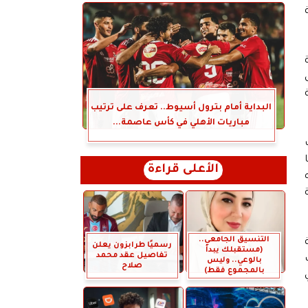
البداية أمام بترول أسيوط.. تعرف على ترتيب
مباريات الأهلي في كأس عاصمة...
الأعلى قراءة
التنسيق الجامعي..
رسميًا طرابزون يعلن
(مستقبلك يبدأ
تفاصيل عقد محمد
بالوعي.. وليس
صلاح
بالمجموع فقط)