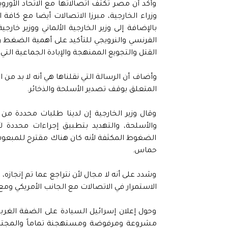
وأكد أن مصر تكثف اتصالاتها مع الاتحاد الأور
وزراء الخارجية، مبرزا الاتصالات أيضا مع كافة ا
بالإضافة إلى وزير الخارجية الألماني ووزير خارجي
الفرنسي والنرويجي للتأكيد على أهمية الضغط و
القتل والتجويع الممنهجة والإبادة الجماعية ال
وأضاف أن الرسالة التي نقلناها هي أنه لا بد من
المتعلق بوقف تصدير الأسلحة والذخائر.
وقال وزير الخارجية إن لدينا طلبات محددة من
والأسلحة، والتهديد بتطبيق إجراءات محددة 
الضغوط المكثفة لأنه كان هناك مقترح للمبعوث 
حماس.
وشدد على أنه لا مجال لأن نتراجع عما تم إنجاز
الاستمرار في الاتصالات مع الجانب الأمريكي ومع
وحول إعلان إسرائيل السيادة على الضفة الغربية،
مشروعة ومرفوضة ومستهجنة تماماً والمجتمع 