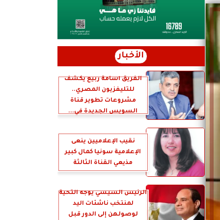
الأخبار
الفريق أسامة ربيع يكشف
للتليفزيون المصري..
مشروعات تطوير قناة
السويس الجديدة في...
نقيب الإعلاميين ينعى
الإعلامية سونيا كمال كبير
مذيعي القناة الثالثة
الرئيس السيسي يوجه التحية
لمنتخب ناشئات اليد
لوصولهن إلى الدور قبل