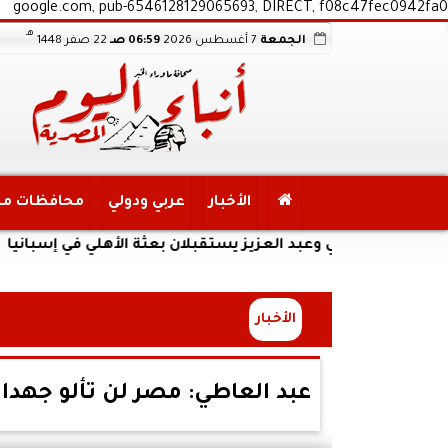
google.com, pub-6546128129065693, DIRECT, f08c47fec0942fa0
هـ
الجمعة
7 أغسطس 2026
06:59 صـ
22 صفر 1448
الأخبار
عربي ودولي
محافظات م
عدلي وعبد العزيز يستقبلان بعثة الأهلي في إسبانيا
الأخبار
عبد العاطي: مصر لن تألو جهدا 