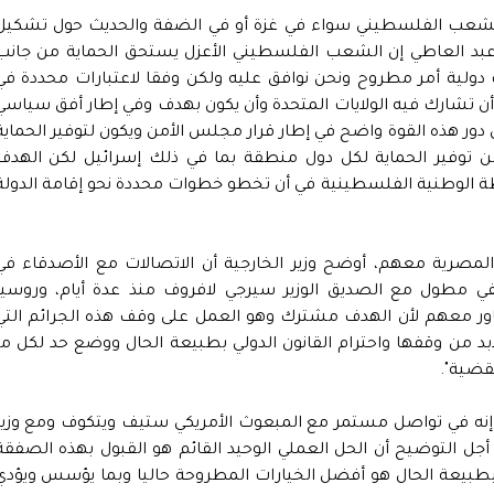
 الشعب الفلسطيني سواء في غزة أو في الضفة والحديث حول تشكيل
ر عبد العاطي إن الشعب الفلسطيني الأعزل يستحق الحماية من جانب
ات دولية أمر مطروح ونحن نوافق عليه ولكن وفقا لاعتبارات محددة في
ن تشارك فيه الولايات المتحدة وأن يكون بهدف وفي إطار أفق سياسي
دور هذه القوة واضح في إطار قرار مجلس الأمن ويكون لتوفير الحماية
 توفير الحماية لكل دول منطقة بما في ذلك إسرائيل لكن الهدف
الوطنية الفلسطينية في أن تخطو خطوات محددة نحو إقامة الدولة
المصرية معهم، أوضح وزير الخارجية أن الاتصالات مع الأصدقاء في
ي مطول مع الصديق الوزير سيرجي لافروف منذ عدة أيام، وروسيا
نتشاور معهم لأن الهدف مشترك وهو العمل على وقف هذه الجرائم التي
ابد من وقفها واحترام القانون الدولي بطبيعة الحال ووضع حد لكل ما
قضية".
ير إنه في تواصل مستمر مع المبعوث الأمريكي ستيف ويتكوف ومع وزير
جل التوضيح أن الحل العملي الوحيد القائم هو القبول بهذه الصفقة
 بطبيعة الحال هو أفضل الخيارات المطروحة حاليا وبما يؤسس ويؤدي