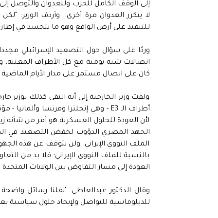
إلى الوقف الكامل للحرب وللعدوان والتوصل إلى
لا يتكرر العدوان مرة أخرى.. وأردف الوزير: "ل
للتنفيذ على أرض الواقع وهو ما يتجسد في إطار
وردًا على سؤال حول التصعيد الإسرائيلي مجددا ف
اتصالات شبه يومية مع كل الأطراف المعنية، ومع 
كان على اتصال مستمر على مدار الأيام الماضية م
ولفت وزير الخارجية إلى أنه التقى كذلك بوزير خ
أطراف الـ E3 - وهي إنجلترا وفرنسا وأ
لأن العودة للحلول العسكرية هو أمر من شأنه ز
الجهد المصري الدؤوب لخفض التصعيد في المنطق
الملف النووي الإيراني. ولن نتوقف عن هذه الجه
بالنسبة للملف النووي الإيراني؛ فلا بد من التعاو
العودة إلى مسار التفاوض بين الولايات المتحدة وا
للدبلوماسية للتواصل ولإيجاد حلول سياسية بعيدا