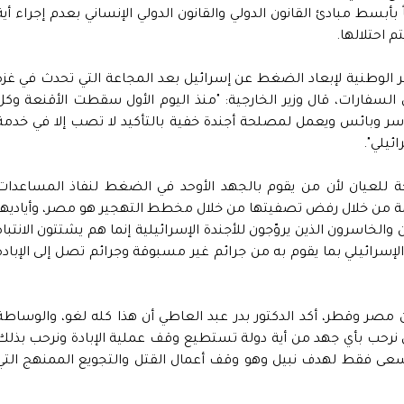
سط مبادئ القانون الدولي والقانون الدولي الإنساني بعدم إجراء أية
م احتلالها.
الوطنية لإبعاد الضغط عن إسرائيل بعد المجاعة التي تحدث في غزة
سفارات، قال وزير الخارجية: "منذ اليوم الأول سقطت الأقنعة وكل
 وبائس ويعمل لمصلحة أجندة خفية بالتأكيد لا تصب إلا في خدمة
ئيلي".
 للعيان لأن من يقوم بالجهد الأوحد في الضغط لنفاذ المساعدات
ة من خلال رفض تصفيتها من خلال مخطط التهجير هو مصر، وأياديها
والخاسرون الذين يروّجون للأجندة الإسرائيلية إنما هم يشتتون الانتباه
إسرائيلي بما يقوم به من جرائم غير مسبوقة وجرائم تصل إلى الإبادة
مصر وقطر، أكد الدكتور بدر عبد العاطي أن هذا كله لغو، والوساطة
 نرحب بأي جهد من أية دولة تستطيع وقف عملية الإبادة ونرحب بذلك
نسعى فقط لهدف نبيل وهو وقف أعمال القتل والتجويع الممنهج التي