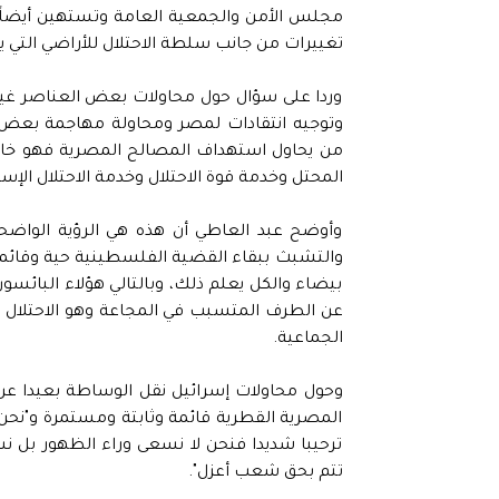
مجلس الأمن والجمعية العامة وتستهين أيضاً بأب
تغييرات من جانب سلطة الاحتلال للأراضي التي يت
وردا على سؤال حول محاولات بعض العناصر غير 
وتوجيه انتقادات لمصر ومحاولة مهاجمة بعض ال
من يحاول استهداف المصالح المصرية فهو خاسر
المحتل وخدمة قوة الاحتلال وخدمة الاحتلال الإسرا
وأوضح عبد العاطي أن هذه هي الرؤية الواضحة
والتشبث ببقاء القضية الفلسطينية حية وقائم
بيضاء والكل يعلم ذلك، وبالتالي هؤلاء البائسون 
عن الطرف المتسبب في المجاعة وهو الاحتلال ال
الجماعية.
وحول محاولات إسرائيل نقل الوساطة بعيدا عن 
المصرية القطرية قائمة وثابتة ومستمرة و"نحن
ترحيبا شديدا فنحن لا نسعى وراء الظهور بل 
تتم بحق شعب أعزل".