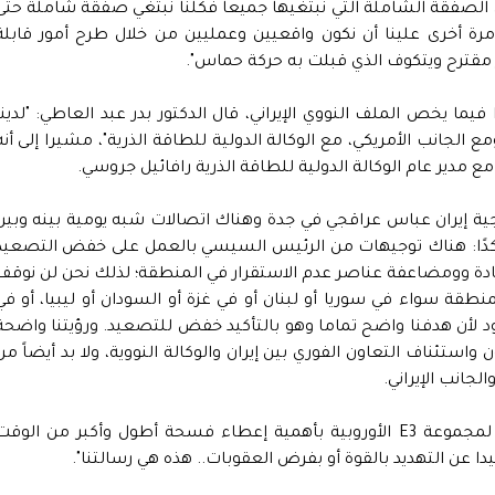
 الصفقة الشاملة التي نبتغيها جميعا فكلنا نبتغي صفقة شاملة حتى
كن مرة أخرى علينا أن نكون واقعيين وعمليين من خلال طرح أمور قابلة
 مقترح ويتكوف الذي قبلت به حركة حماس".
يما يخص الملف النووي الإيراني، قال الدكتور بدر عبد العاطي: "لدينا
الجانب الأمريكي، مع الوكالة الدولية للطاقة الذرية"، مشيرا إلى أنه
ع مدير عام الوكالة الدولية للطاقة الذرية رافائيل جروسي.
ارجية إيران عباس عراقجي في جدة وهناك اتصالات شبه يومية بينه وبين
لمانيا - مؤكدًا: هناك توجيهات من الرئيس السيسي بالعمل على خفض التصعيد
يادة وومضاعفة عناصر عدم الاستقرار في المنطقة؛ لذلك نحن لن نوقف
ة سواء في سوريا أو لبنان أو في غزة أو السودان أو ليبيا، أو في
ود لأن هدفنا واضح تماما وهو بالتأكيد خفض للتصعيد. ورؤيتنا واضحة
ن واستئناف التعاون الفوري بين إيران والوكالة النووية، ولا بد أيضاً من
لجانب الإيراني.
وقال الدكتور عبدالعاطي: "نقلنا رسائل واضحة لمجموعة E3 الأوروبية بأهمية إعطاء فسحة أطول وأكبر من الوق
 عن التهديد بالقوة أو بفرض العقوبات.. هذه هي رسالتنا".