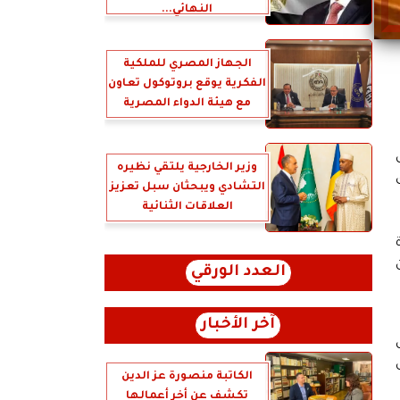
النهائي...
الجهاز المصري للملكية
الفكرية يوقع بروتوكول تعاون
مع هيئة الدواء المصرية
وزير الخارجية يلتقي نظيره
التشادي ويبحثان سبل تعزيز
العلاقات الثنائية
العدد الورقي
آخر الأخبار
الكاتبة منصورة عز الدين
تكشف عن أخر أعمالها