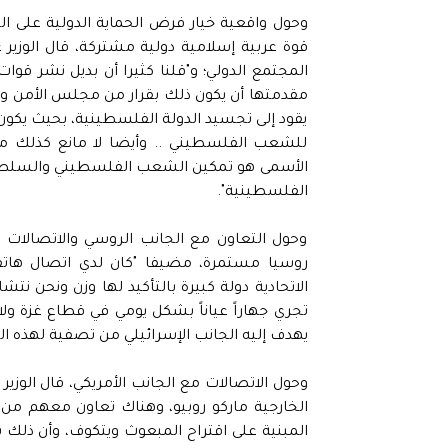
وحول واقعية خيار فرض الحماية الدولية على
قوة عربية إسلامية دولية مشتركة، قال الوزي
المجتمع الدولي؛ و"قلنا كثيرا أن بديل نشر قو
مقدمتها أن يكون ذلك بقرار من مجلس الأمن وأ
يقود إلى تجسيد الدولة الفلسطينية، بحيث يكون 
للشعب الفلسطيني .. وأيضا لا مانع كذلك من
الأسمى هو تمكين الشعب الفلسطيني والسلطة 
الفلسطينية".
وحول التعاون مع الجانب الروسي والاتصالات 
روسيا مستمرة، مضيفا "كان لدي اتصال هاتف
الاتحادية دولة كبيرة بالتأكيد لها وزن ونحن 
تجري جهاراً عياناً بشكل يومي في قطاع غزة ول
يهدف إليه الجانب الإسرائيلي من تصفية لهذه ال
وحول الاتصالات مع الجانب الأمريكي، قال الوز
الخارجية ماركو روبيو، وهناك تعاون معهم من أ
المبنية على اقتراح المبعوث ويتكوف، وأن ذلك