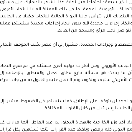
وبي الذي سيعقد اجتماعاً قبل نهاية هذا الشهر بالدنمارك على مستوى
لأطراف الأوروبية المهمة بما في ذلك الممثلة العليا للاتحاد الأوروبي،
ة الدنمارك التي تترأس حاليا الدورة الحالية للاتحاد، فضلا عن الجانبين
اتخاذ إجراءات محددة لأنه بدون اتخاذ إجراءات محددة ستستمر عملية
تي تتواصل تحت مرأى ومسمع من العالم.
 الضغط والإجراءات المحددة، مشيرا إلى أن مصر ثمّنت الموقف الألماني
 الجانب الأوروبي ومن أطراف دولية أخرى متمثلة في موضوع الذخائر
لأن ما يحدث هو مسألة خارج نطاق العقل والمنطق، بالإضافة إلى
الأمريكي ستيف ويتكوف وتم الاتفاق عليه والقبول به من جانب حركة
ه، والجهد لن يتوقف على الإطلاق، كما سنستمر في الضغوط، مشيرا إلى
 الجانب الإسرائيلي من خلال القنوات المختلفة.
 أكد وزير الخارجية والهجرة الدكتور بدر عبد العاطي أنها قرارات غير
الدولي كله يرفض ويلفظ هذه القرارات لأنها تستهين بكل قرارات