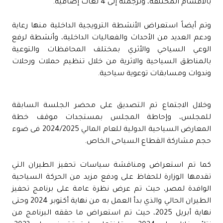
بالأقسام المختلفة، وترجمته إلى 4 لغات إضافية.
وتم أيضاً استعراض الأنشطة الترويجية الداخلية منها رعاية
ودعم العديد من الأحداث والفعاليات الداخلية، وأنشطة لرفع
الوعي السياحي والأثري بمختلف المحافظات والتوعية
بالمناطق السياحية والاثرية من خلال تنظيم حملات ورحلات
وندوات ومسابقات توعوية سياحية.
وخلال الاجتماع تم التصديق على محضر الجلسة السابقة
للمجلس، وإحاطة المجلس بمستجدات موقف خطة
المعارض السياحية الدولية للعام المالي 2024/2025 فى ضوء
حجم مشاركة القطاع السياحى الخاص.
كما تم استعراض ومناقشة سياسات تحفيز الطيران التي
تقدمها الوزارة للحفاظ على ودفع مزيد من الحركة السياحية
الوافدة لمصر، حيث تم عرض نظرة عامة على برنامج تحفيز
الطيران الحالي والذي بدأ العمل به من نهاية أكتوبر 2024 وحتى
نهاية أبريل 2025، حيث تم استعراض ما حققه البرنامج من