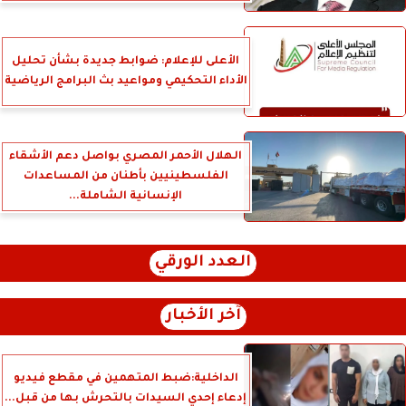
الأعلى للإعلام: ضوابط جديدة بشأن تحليل
الأداء التحكيمي ومواعيد بث البرامج الرياضية
الهلال الأحمر المصري بواصل دعم الأشقاء
الفلسطينيين بأطنان من المساعدات
الإنسانية الشاملة...
العدد الورقي
آخر الأخبار
الداخلية:ضبط المتهمين في مقطع فيديو
إدعاء إحدي السيدات بالتحرش بها من قبل...