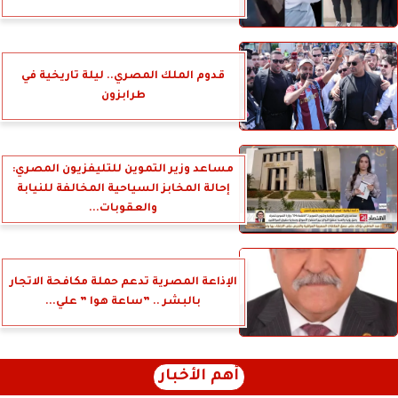
قدوم الملك المصري.. ليلة تاريخية في
طرابزون
مساعد وزير التموين للتليفزيون المصري:
إحالة المخابز السياحية المخالفة للنيابة
والعقوبات...
الإذاعة المصرية تدعم حملة مكافحة الاتجار
بالبشر .. ”ساعة هوا ” علي...
أهم الأخبار