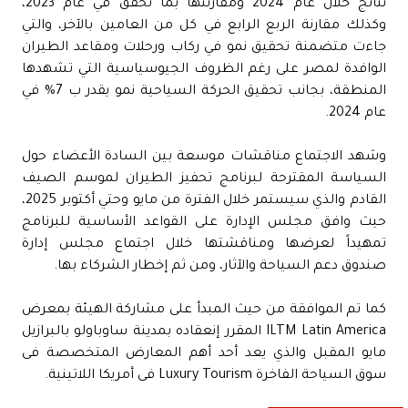
نتائج خلال عام 2024 ومقارنتها بما تحقق في عام 2023،
وكذلك مقارنة الربع الرابع في كل من العامين بالآخر، والتي
جاءت متضمنة تحقيق نمو في ركاب ورحلات ومقاعد الطيران
الوافدة لمصر على رغم الظروف الجيوسياسية التي تشهدها
المنطقة، بجانب تحقيق الحركة السياحية نمو يقدر ب 7% في
عام 2024.
وشهد الاجتماع مناقشات موسعة بين السادة الأعضاء حول
السياسة المقترحة لبرنامج تحفيز الطيران لموسم الصيف
القادم والذي سيستمر خلال الفترة من مايو وحتي أكتوبر 2025،
حيث وافق مجلس الإدارة على القواعد الأساسية للبرنامج
تمهيداً لعرضها ومناقشتها خلال اجتماع مجلس إدارة
صندوق دعم السياحة والآثار، ومن ثم إخطار الشركاء بها.
كما تم الموافقة من حيث المبدأ على مشاركة الهيئة بمعرض
ILTM Latin America المقرر إنعقاده بمدينة ساوباولو بالبرازيل
مايو المقبل والذي يعد أحد أهم المعارض المتخصصة فى
سوق السياحة الفاخرة Luxury Tourism فى أمريكا اللاتينية.