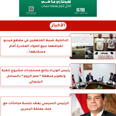
الأخبار
الداخلية: ضبط المتهمين في مقطع فيديو
لقيامهما ببيع المواد المخدرة أمام
مسكنهما...
رئيس الوزراء يتابع مستجدات مشروع تنمية
وتطوير منطقة ”علم الروم” بالساحل
الشمالي
الرئيس السيسي يعقد جلسة مباحثات مع
ملك مملكة البحرين