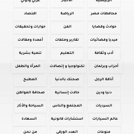
الرئيسية
الأخبار
عربي ودولي
محافظات مصر
الرياضة
اقتصاد
حوادث وقضايا
الفن
حوارات وتحقيقات
ميديا وفضائيات
تقارير وملفات
أعمدة ومقالات
أدب وثقافة
التعليم
تنمية بشرية
أحزاب وبرلمان
تكنولوجيا و إتصالات
المرأة والطفل
أناقة الرجل
صحتك بالدنيا
المطبخ
دنيا ودين
حالات إنسانية
صحافة المواطن
السرديات
المجتمع والناس
السياحة والأثار
عالم السيارات
استشارات قانونية
السعادة
منوعات
العدد الورقي
من نحن