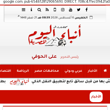
google.com, pub-6546128129065693, DIRECT, f08c47fec0942fa0
هـ
الخميس
6 أغسطس 2026
08:39 صـ
21 صفر 1448
على الحوفي
رئيس التحرير
الأخبار
عربي ودولي
محافظات مصر
الرياضة
اقتصاد
بل سائق تابع لتطبيق النقل الذكي
بطارية ضخمة وتصميم م
الأخبار