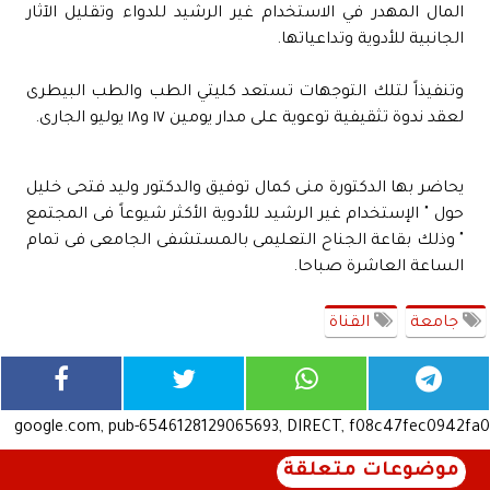
المال المهدر في الاستخدام غير الرشيد للدواء وتقليل الآثار
الجانبية للأدوية وتداعياتها.
وتنفيذاً لتلك التوجهات تستعد كليتي الطب والطب البيطرى
لعقد ندوة تثقيفية توعوية على مدار يومين ١٧ و١٨ يوليو الجارى.
يحاضر بها الدكتورة منى كمال توفيق والدكتور وليد فتحى خليل
حول " الإستخدام غير الرشيد للأدوية الأكثر شيوعاً فى المجتمع
" وذلك بقاعة الجناح التعليمى بالمستشفى الجامعى فى تمام
الساعة العاشرة صباحا.
جامعة
القناة
google.com, pub-6546128129065693, DIRECT, f08c47fec0942fa0
موضوعات متعلقة