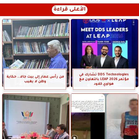
الأعلى قراءة
DDS Technologies تشارك في
من رأس عمار إلى بيت جالا.. حكاية
مؤتمر LEAP 2026 بالتعاون مع
وطن لا يغيب
هواوي كلاود