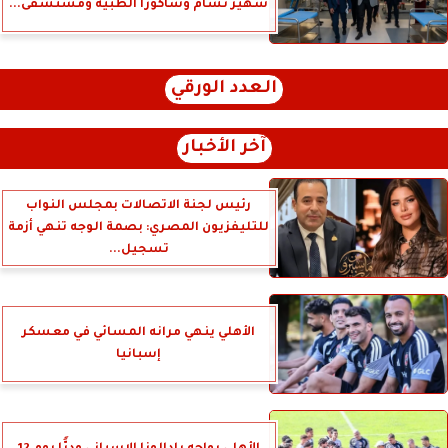
شهير تشام وساكورا الطبية ومستشفى...
العدد الورقي
آخر الأخبار
رئيس لجنة الاتصالات بمجلس النواب
للتليفزيون المصري: بصمة الوجه تنهي أزمة
تسجيل...
الأهلي ينهي مرانه المسائي في معسكر
إسبانيا