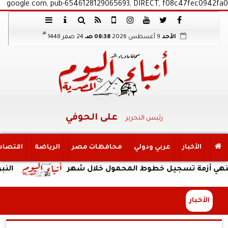
google.com, pub-6546128129065693, DIRECT, f08c47fec0942fa0
هـ
الأحد
9 أغسطس 2026
08:38 صـ
24 صفر 1448
على الحوفي
رئيس التحرير
الأخبار
عربي ودولي
محافظات مصر
الرياضة
اقتصاد
مة تسجيل خطوط المحمول خلال شهر
النبؤة
الأخبار