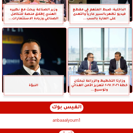
الداخلية: ضبط المتهم في مقطع
وزير الصناعة يبحث مع نظيره
فيديو تظهربالسير عارياً والتعدى
الهندي إطلاق منصة للتكامل
على المارة بالسب...
الصناعي وزيادة الاستثمارات...
وزارتا التخطيط والزراعة تبحثان
خطة ٢٠٢٦/ ٢٠٢٧ لتعزيز الأمن الغذائي
النبؤة
وتوسيع...
الفيس بوك
anbaaalyoum1