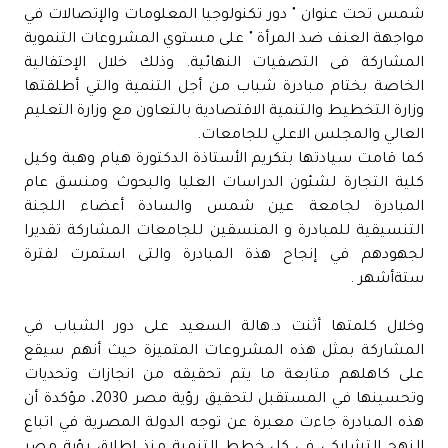
شمس تحت عنوان " دور تكنولوجيا المعلومات والإتصالات في
مواجهة العنف ضد المرأة " على مستوي المشروعات التنموية
المشاركة فى التصفيات النهائية. وذلك خلال الإحتفالية
الخاصة بختام مبادرة شباب من أجل التنمية والتي أطلقتها
وزارة التخطيط والتنمية الاقتصادية بالتعاون مع وزارة التعليم
العالي والمجلس الاعلي للجامعات.
كما قامت سيادتها بتكريم الأستاذة الدكتورة هيام وهبة وكيل
كلية التجارة لشئون الدراسات العليا والبحوث ومنسق عام
المبادرة لجامعة عين شمس والسادة أعضاء اللجنة
التنسيقية للمبادرة و المنسقين للجامعات المشاركة تقديرا
لجهودهم في إنجاح هذة المبادرة والتى استمرت لفترة
ستةأشهر .
وخلال كلمتها أثنت د.هالة السعيد على دور الشباب في
المشاركة بمثل هذه المشروعات المتميزة حيث أنهم سيقع
على كاهلهم متابعة ما يتم تحقيقه من انجازات وتحديات
وتحسينها في المستقبل لتحقيق رؤية مصر 2030، مؤكدة أن
هذه المبادرة جاءت معبرة عن توجه الدولة المصرية في اتباع