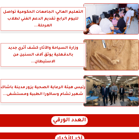
التعليم العالي: الجامعات الحكومية تواصل
لليوم الرابع تقديم الدعم الفني لطلاب
المرحلة...
وزارة السياحة والآثار: كشف أثري جديد
بالدقهلية يوثق آلاف السنين من
الاستيطان...
رئيس هيئة الرعاية الصحية يزور مدينة باشاك
شهير تشام وساكورا الطبية ومستشفى...
العدد الورقي
آخر الأخبار