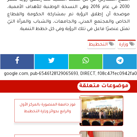
النهج التشاركي في كل خطط التنمية منذ إطلاق رؤية مصر
2030 في عام 2016 وهي النسخة الوطنية للأهداف الأممية،
موضحة أن إطلاق الرؤية تم بمشاركة الحكومة والقطاع
الخاص والمجتمع المدني، والجامعات، والشباب والمرأة التيً
تمثل عنصرًا فاعل في تلك الرؤية وفي كل خطط التنمية.
وزارة
التخطيط
google.com, pub-6546128129065693, DIRECT, f08c47fec0942fa0
موضوعات متعلقة
فوز جامعة المنصورة بالمركز الأول
والرابع بجوائز وزارة التخطيط