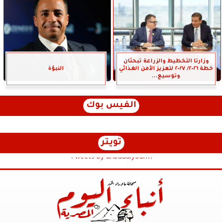
وزارتا التخطيط والزراعة تبحثان
خطة ٢٠٢٦/ ٢٠٢٧ لتعزيز الأمن الغذائي
النبؤة
وتوسيع...
الفيس بوك
تويتر
Tweets by anbaaalyoum1