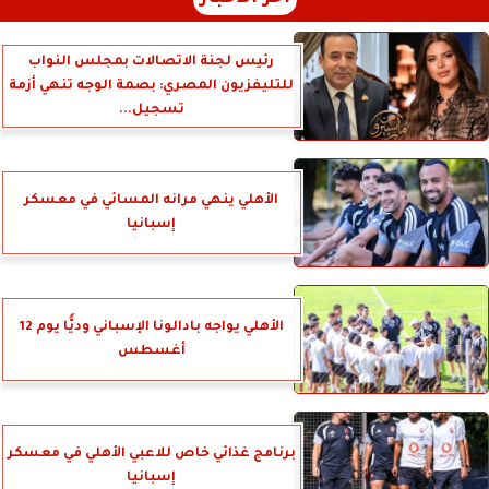
رئيس لجنة الاتصالات بمجلس النواب
للتليفزيون المصري: بصمة الوجه تنهي أزمة
تسجيل...
الأهلي ينهي مرانه المسائي في معسكر
إسبانيا
الأهلي يواجه بادالونا الإسباني وديًّا يوم 12
أغسطس
برنامج غذائي خاص للاعبي الأهلي في معسكر
إسبانيا