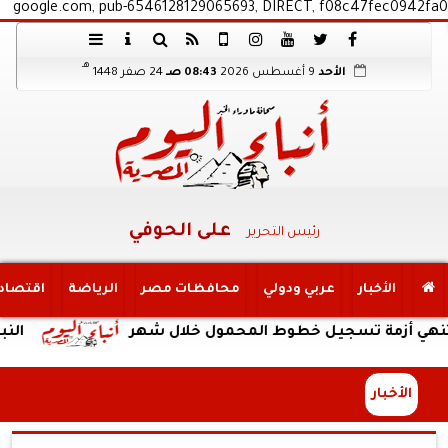
google.com, pub-6546128129065693, DIRECT, f08c47fec0942fa0
هـ
الأحد
9 أغسطس 2026
08:43 صـ
24 صفر 1448
على الحوفي
رئيس التحرير
الأخبار
عربي ودولي
محافظات مصر
الرياضة
اقتصاد
مة تسجيل خطوط المحمول خلال شهر
النبؤة
الأخبار