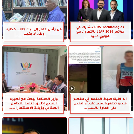
DDS Technologies تشارك في
من رأس عمار إلى بيت جالا.. حكاية
مؤتمر LEAP 2026 بالتعاون مع
وطن لا يغيب
هواوي كلاود
الداخلية: ضبط المتهم في مقطع
وزير الصناعة يبحث مع نظيره
فيديو تظهربالسير عارياً والتعدى
الهندي إطلاق منصة للتكامل
على المارة بالسب...
الصناعي وزيادة الاستثمارات...