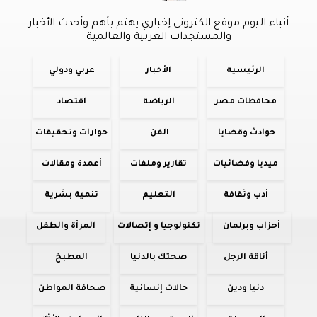
أنباء اليوم موقع الكترونى إخباري يهتم بأهم وأحدث الأخبار
والمستجدات العربية والعالمية
الرئيسية
الأخبار
عربي ودولي
محافظات مصر
الرياضة
اقتصاد
حوادث وقضايا
الفن
حوارات وتحقيقات
ميديا وفضائيات
تقارير وملفات
أعمدة ومقالات
أدب وثقافة
التعليم
تنمية بشرية
أحزاب وبرلمان
تكنولوجيا و إتصالات
المرأة والطفل
أناقة الرجل
صحتك بالدنيا
المطبخ
دنيا ودين
حالات إنسانية
صحافة المواطن