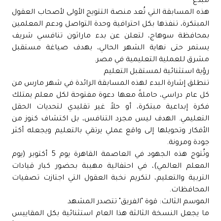
مبدع"
هذه المسابقة التي تُعد منصة التتويج الأولى لأصحاب العقول
المبتكرة، تنفذها بكل احترافية وحدة التواصل ودعم المعلمين
بمحافظة سوهاج، لتعلن عن بدء ماراثون تنافسي شريف
يستمر حتى نهاية الشهر الحالي، بهدف صياغة مستقبل
مشرق للعملية التعليمية في مصر.
رؤية استثنائية لمستقبل التعليم
تنطلق إشارة البدء لهذه المسابقة الرائدة في شهر مارس من
كل عام دراسي، حاملةً معها دعوة مفتوحة لكل معلم يمتلك
فكرة إبداعية مبتكرة، أو حلاً غير تقليدي لتحديات الحقل
التعليمي. الهدف ليس مجرد التنافس، بل اكتشاف كنوز من
الأفكار وتحويلها إلى واقع عملي يرتقي بالتعليم ويجعله أكثر
جودة ومرونة.
وتُتوج هذه الجهود في العاصمة القاهرة يوم 5 أكتوبر (يوم
المعلم العالمي)، في احتفالية مهيبة بحضور كبار قيادات
التربية والتعليم، لتكريم نخبة العقول التي اجتازت تصفيات
المحافظات.
الموسم الثالث: قوة "الفريق" تتصدر المشهد
ما يجعل النسخة الثالثة هذا العام استثنائية بكل المقاييس