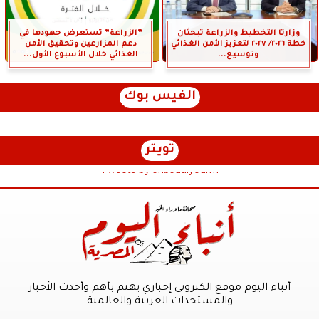
وزارتا التخطيط والزراعة تبحثان
”الزراعة” تستعرض جهودها في
خطة ٢٠٢٦/ ٢٠٢٧ لتعزيز الأمن الغذائي
دعم المزارعين وتحقيق الأمن
وتوسيع...
الغذائي خلال الأسبوع الأول...
الفيس بوك
تويتر
Tweets by anbaaalyoum1
أنباء اليوم موقع الكترونى إخباري يهتم بأهم وأحدث الأخبار
والمستجدات العربية والعالمية