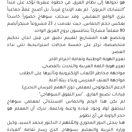
هو تحولها إلى نظام الفرق، في خطوة عبقرية تؤكد على مبدأ
"التشابك التربوي". لم يعد الإبداع فردياً، بل أصبح عملاً جماعياً
يثري الواقع التعليمي. وقد سجلت سوهاج حضوراً كاسحاً
يعكس حجم الحماس، حيث تقدمت بـ 23 مشروعاً مبتكراًيضم
80 معلماً مشاركاً يتنافسون بروح الفريق الواحد.
وتخضع هذه المشاريع لتقييم دقيق من قِبل لجان تحكيم
متخصصة، تركز على خمسة مجالات استراتيجية تلبي نداء
العصر:
تعزيز الهوية الوطنية وثقافة احترام الآخر.
تعزيز هوية اللغة العربية والتحدث بالفصحى.
مواجهة مخاطر الألعاب الإلكترونية وتأثيرها على الطلاب.
مواجهة العنف المدرسي وبناء بيئة آمنة.
الدعم التكنولوجي لمعلمي ذوي الهمم (فرسان التحدي).
قيادات تصنع الفارق.. "سر التفوق السوهاجي"
لم يكن هذا الزخم والحماس الاستثنائي لمعلمي سوهاج
ليتحقق لولا وجود قيادة واعية وداعمة، تدرك أن المعلم هو
حجر الزاوية في أي تطوير.
هنا يتجلى الدور المحوري والمُلهم لـ الدكتور محمد السيد، وكيل
وزارة التربية والتعليم بسوهاج، الذي رسخ ثقافة "القيادة