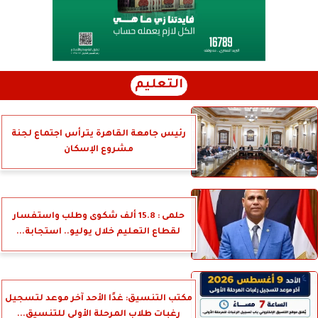
التعليم
رئيس جامعة القاهرة يترأس اجتماع لجنة
مشروع الإسكان
حلمى : 15.8 ألف شكوى وطلب واستفسار
لقطاع التعليم خلال يوليو.. استجابة...
مكتب التنسيق: غدًا الأحد آخر موعد لتسجيل
رغبات طلاب المرحلة الأولى للتنسيق...