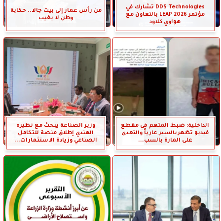
DDS Technologies تشارك في
من رأس عمار إلى بيت جالا.. حكاية
مؤتمر LEAP 2026 بالتعاون مع
وطن لا يغيب
هواوي كلاود
الداخلية: ضبط المتهم في مقطع
وزير الصناعة يبحث مع نظيره
فيديو تظهربالسير عارياً والتعدى
الهندي إطلاق منصة للتكامل
على المارة بالسب...
الصناعي وزيادة الاستثمارات...