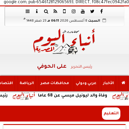
google.com, pub-6546128129065693, DIRECT, f08c47fec0942fa0
هـ
السبت
8 أغسطس 2026
06:11 مـ
23 صفر 1448
على الحوفي
رئيس التحرير
الأخبار
عربي ودولي
محافظات مصر
الرياضة
اقتصاد
اة والد ليونيل ميسي عن 68 عاما
رئيس هيئة الرع
التعليم