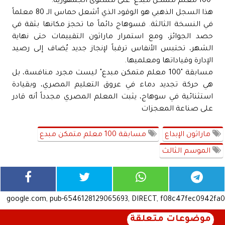
"100 معلم متمكن مبدع" على مستوى الجمهورية.
هذا السجل الذهبي هو الوقود الذي أشعل حماس الـ 80 معلماً
في النسخة الثالثة. فسوهاج دائماً ما تحجز مكانها بثقة في
حصد الجوائز، ومع استمرار ماراثون التقييمات حتى نهاية
الشهر، تحتبس الأنفاس ترقباً لإنجاز جديد يُضاف إلى رصيد
الإدارة وقياداتها ومعلميها.
مسابقة "100 معلم متمكن مبدع" ليست مجرد منافسة، بل
هي حركة تجديد دماء في عروق التعليم المصري، وبقيادة
استثنائية في سوهاج، يثبت المعلم المصري مجدداً أنه قادر
على صناعة المعجزات
ماراثون الإبداع
مسابقة 100 معلم متمكن مبدع
الموسم الثالث
google.com, pub-6546128129065693, DIRECT, f08c47fec0942fa0
موضوعات متعلقة