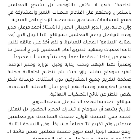
الداعمة". فهو لا يكتفي بالتوجيه، بل يشجع المعلمين
باستمرار، ويحثهم على اقتحام منصات التميز والمشاركة في
جميع المسابقات، مما خلق بيئة خصبة للإبداع داخل المديرية.
وإلى جانبه، يبرز الدور الميداني الجبار لـ الأستاذ أحمد فرغلي مدير
وحدة التواصل ودعم المعلمين بسوهاج. هذا الرجل الذي يُعد
بمثابة "الدينامو" المحرك للمبادرة، والذي أخذ على عاتقه تذليل
كافة العقبات وتمهيد الطريق أمام المعلمين لإخراج أفضل ما
لديهم من إبداعات، مقدماً دعماً لوجستياً ونفسياً لا محدوداً.
وتقديراً لهذا الجهد، وتحت رعاية وكيل الوزارة ومدير الوحدة،
تنفرد سوهاج بتقليد راقٍ؛ حيث يتم تنظيم احتفالية محلية
ضخمة لتكريم جميع المشاركين دون استثناء، كرسالة شكر
وتقدير لجهودهم ومساعيهم لرفع شأن العملية التعليمية،
بغض النظر عن نتائج التصفيات النهائية.
سوهاج.. صاحبة المقعد الدائم على منصة التتويج
التاريخ يشهد أن سوهاج لا تشارك لمجرد الحضور، بل لتعتلي
القمة. ففي النسخة الأولى، حصدت المحافظة فوز معلمتين
مبدعتين وتم تكريم 12 معلماً مشاركاً. وفي النسخة الثانية،
ارتفع سقف الإنجاز ليتم تتويج خمسة معلمين ضمن قائمة الـ