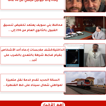
وفاة والد ليونيل ميسي عن 68 عاما
محافظ بني سويف يعتمد تخفيض تنسيق
القبول بالثانوي العام من 236 إلى...
الداخلية:كشف ملابسات إدعاء أحد الأشخاص
بقيام ضابط شرطة بالتعدى بالضرب على
أحد...
السكة الحديد تقدم خدمة نقل متميزة
لمواطني شمال سيناء على خط القنطرة...
أهم الأخبار