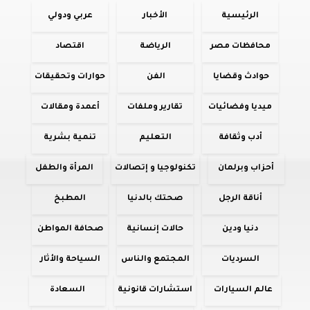
الرئيسية
الأخبار
عربي ودولي
محافظات مصر
الرياضة
اقتصاد
حوادث وقضايا
الفن
حوارات وتحقيقات
ميديا وفضائيات
تقارير وملفات
أعمدة ومقالات
أدب وثقافة
التعليم
تنمية بشرية
أحزاب وبرلمان
تكنولوجيا و إتصالات
المرأة والطفل
أناقة الرجل
صحتك بالدنيا
المطبخ
دنيا ودين
حالات إنسانية
صحافة المواطن
السرديات
المجتمع والناس
السياحة والأثار
عالم السيارات
استشارات قانونية
السعادة