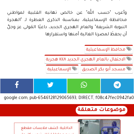
وأعرب "حسب الله" عن خالص تهانيه القلبية لمواطني
محافظة الإسماعيلية، بمناسبة الذكرى العطرة لـ "الهجرة
النبوية الشريفة" والعام الهجري الجديد، داعيًا المَولى عز وجلَّ
أن يحفظَ لمصرنا الغالية أمنها واستقرارها
محافظ الإسماعيلية
الاحتفال بالعام الهجري الجديد ١٤٤٨ هجرية
مسجد أبو بكر الصديق
الإسماعيلية
google.com, pub-6546128129065693, DIRECT, f08c47fec0942fa0
موضوعات متعلقة
الداخلية: كشف ملابسات مقطع