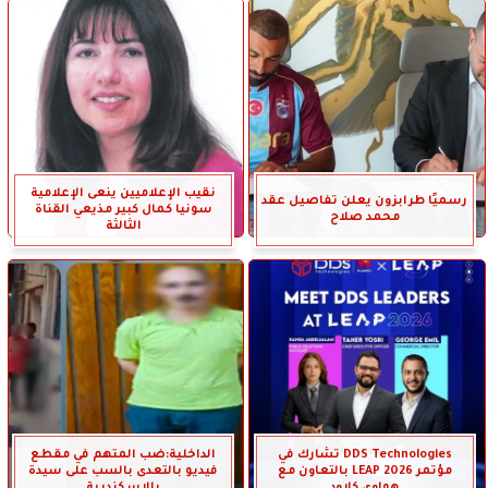
نقيب الإعلاميين ينعى الإعلامية
رسميًا طرابزون يعلن تفاصيل عقد
سونيا كمال كبير مذيعي القناة
محمد صلاح
الثالثة
DDS Technologies تشارك في
الداخلية:ضب المتهم في مقطع
مؤتمر LEAP 2026 بالتعاون مع
فيديو بالتعدى بالسب على سيدة
هواوي كلاود
بالإسكندرية