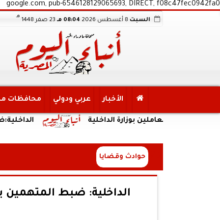
google.com, pub-6546128129065693, DIRECT, f08c47fec0942fa0
هـ
السبت
8 أغسطس 2026
08:04 مـ
23 صفر 1448
الأخبار
عربي ودولي
محافظات م
 من العاملين بوزارة الداخلية
الداخلية:ضبط الم
حوادث وقضايا
الداخلية: ضبط المتهمين ب