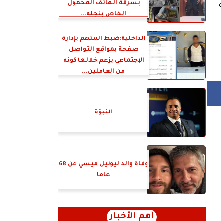
بسرقة الهاتف المحمول
الخاص بنجله...
الداخلية:ضبط المتهم بإدارة
صفحة بمواقع التواصل
الإجتماعى يزعم خلالها كونه
من العاملين...
النبؤة
وفاة والد ليونيل ميسي عن 68
عاما
أهم الأخبار