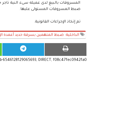
المسروقات بالبيع لدى عميله سىء النية تاجر خ
ضبط المسروقات المستولى عليها.
تم إتخاذ الإجراءات القانونية.
الداخلية: ضبط المتهمين بسرقة حديد أعمدة الإن
ub-6546128129065693, DIRECT, f08c47fec0942fa0