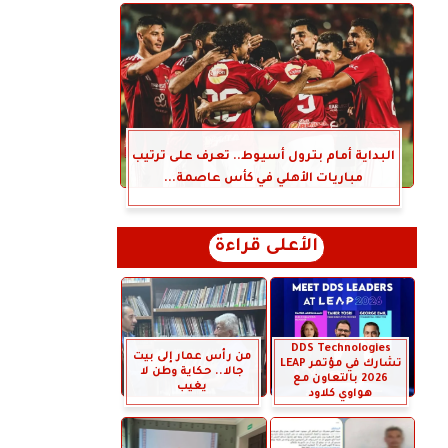
البداية أمام بترول أسيوط.. تعرف على ترتيب
مباريات الأهلي في كأس عاصمة...
الأعلى قراءة
DDS Technologies
من رأس عمار إلى بيت
تشارك في مؤتمر LEAP
جالا.. حكاية وطن لا
2026 بالتعاون مع
يغيب
هواوي كلاود