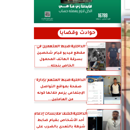
حوادث وقضايا
الداخلية:ضبط المتهمين في
مقطع فيديو قيام شخصين
بسرقة الهاتف المحمول
الخاص بنجله...
الداخلية:ضبط المتهم بإدارة
صفحة بمواقع التواصل
الإجتماعى يزعم خلالها كونه
من العاملين...
الداخلية:كشف ملابسات إدعاء
أحد الأشخاص بقيام ضابط
شرطة بالتعدى بالضرب على