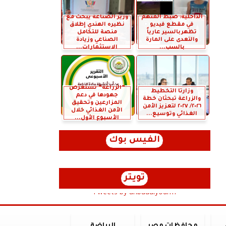
الداخلية: ضبط المتهم
وزير الصناعة يبحث مع
في مقطع فيديو
نظيره الهندي إطلاق
تظهربالسير عارياً
منصة للتكامل
والتعدى على المارة
الصناعي وزيادة
بالسب...
الاستثمارات...
”الزراعة” تستعرض
وزارتا التخطيط
جهودها في دعم
والزراعة تبحثان خطة
المزارعين وتحقيق
٢٠٢٦/ ٢٠٢٧ لتعزيز الأمن
الأمن الغذائي خلال
الغذائي وتوسيع...
الأسبوع الأول...
الفيس بوك
تويتر
Tweets by anbaaalyoum1