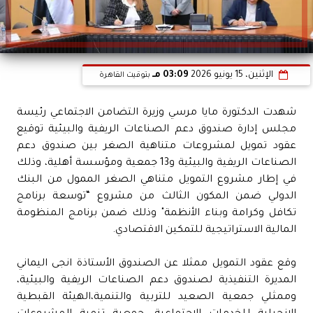
الإثنين، 15 يونيو 2026
03:09 مـ
بتوقيت القاهرة
شهدت الدكتورة مايا مرسي وزيرة التضامن الاجتماعي رئيسة
مجلس إدارة صندوق دعم الصناعات الريفية والبيئية توقيع
عقود تمويل لمشروعات متناهية الصغر بين صندوق دعم
الصناعات الريفية والبيئية و13 جمعية ومؤسسة أهلية، وذلك
في إطار مشروع التمويل متناهي الصغر الممول من البنك
الدولي ضمن المكون الثالث من مشروع “توسعة برنامج
تكافل وكرامة وبناء الأنظمة" وذلك ضمن برنامج المنظومة
المالية الاستراتيجية للتمكين الاقتصادي.
وقع عقود التمويل ممثلا عن الصندوق الأستاذة انجى اليماني
المديرة التنفيذية لصندوق دعم الصناعات الريفية والبيئية،
وممثلي جمعية الصعيد للتربية والتنمية،الهيئة القبطية