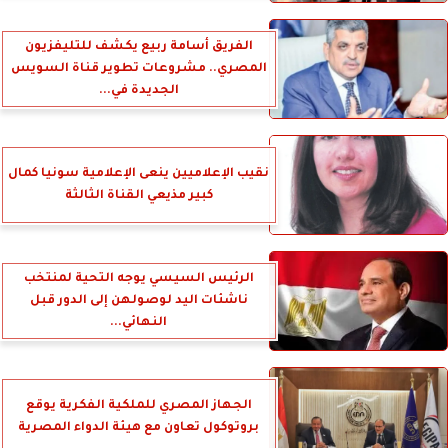
الفريق أسامة ربيع يكشف للتليفزيون
المصري.. مشروعات تطوير قناة السويس
الجديدة في...
نقيب الإعلاميين ينعى الإعلامية سونيا كمال
كبير مذيعي القناة الثالثة
الرئيس السيسي يوجه التحية لمنتخب
ناشئات اليد لوصولهن إلى الدور قبل
النهائي...
الجهاز المصري للملكية الفكرية يوقع
بروتوكول تعاون مع هيئة الدواء المصرية