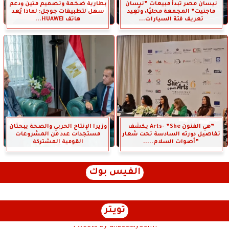
نيسان مصر تبدأ مبيعات ”نيسان
بطارية ضخمة وتصميم متين ودعم
ماجنيت” المجمعة محليًا، وتُعِيد
سهل لتطبيقات جوجل: لماذا يُعد
تعريف فئة السيارات...
هاتف HUAWEI...
”هي الفنون Arts- ”She يكشف
وزيرا الإنتاج الحربي والصحة يبحثان
تفاصيل دورته السادسة تحت شعار
مستجدات عدد من المشروعات
”أصوات السلام.....
القومية المشتركة
الفيس بوك
تويتر
Tweets by anbaaalyoum1