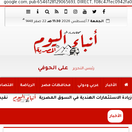
google.com, pub-6546128129065693, DIRECT, f08c47fec0942fa0
هـ
الجمعة
7 أغسطس 2026
11:30 صـ
22 صفر 1448
على الحوفي
رئيس التحرير
الأخبار
عربي ودولي
محافظات مصر
الرياضة
اقتصاد
ثمارات الهندية في السوق المصرية
نقيب الإعلاميين
الأخبار