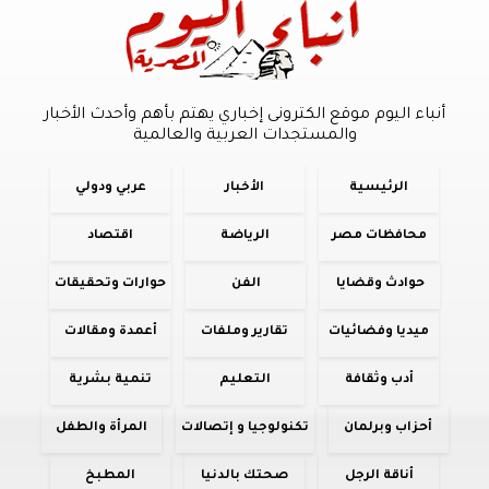
أنباء اليوم موقع الكترونى إخباري يهتم بأهم وأحدث الأخبار
والمستجدات العربية والعالمية
الرئيسية
الأخبار
عربي ودولي
محافظات مصر
الرياضة
اقتصاد
حوادث وقضايا
الفن
حوارات وتحقيقات
ميديا وفضائيات
تقارير وملفات
أعمدة ومقالات
أدب وثقافة
التعليم
تنمية بشرية
أحزاب وبرلمان
تكنولوجيا و إتصالات
المرأة والطفل
أناقة الرجل
صحتك بالدنيا
المطبخ