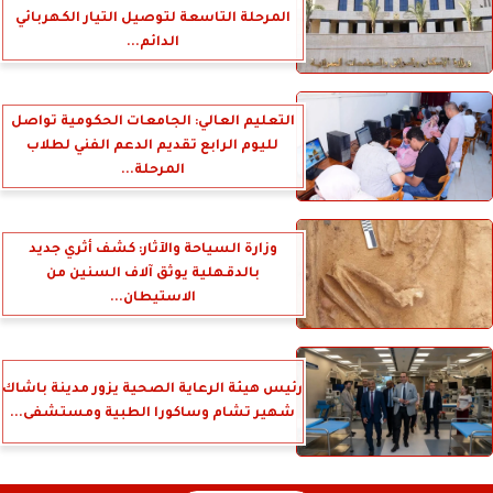
المرحلة التاسعة لتوصيل التيار الكهربائي
الدائم...
التعليم العالي: الجامعات الحكومية تواصل
لليوم الرابع تقديم الدعم الفني لطلاب
المرحلة...
وزارة السياحة والآثار: كشف أثري جديد
بالدقهلية يوثق آلاف السنين من
الاستيطان...
رئيس هيئة الرعاية الصحية يزور مدينة باشاك
شهير تشام وساكورا الطبية ومستشفى...