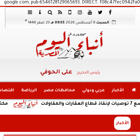
google.com, pub-6546128129065693, DIRECT, f08c47fec0942fa0
هـ
السبت
8 أغسطس 2026
09:55 مـ
23 صفر 1448
على الحوفي
رئيس التحرير
الأخبار
عربي ودولي
محافظات مصر
الرياضة
اقتصاد
مكتب التنسيق:
الأخبار