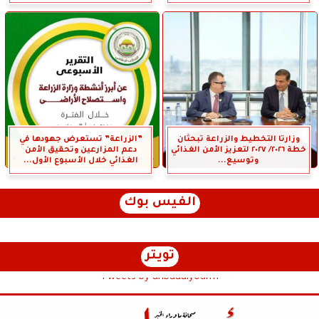
وزارتا التخطيط والزراعة تبحثان
”الزراعة” تستعرض جهودها في
خطة ٢٠٢٦/ ٢٠٢٧ لتعزيز الأمن الغذائي
دعم المزارعين وتحقيق الأمن
وتوسيع...
الغذائي خلال الأسبوع الأول...
الفيس بوك
تويتر
Tweets by anbaaalyoum1