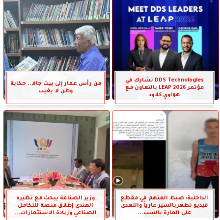
DDS Technologies تشارك في
من رأس عمار إلى بيت جالا.. حكاية
مؤتمر LEAP 2026 بالتعاون مع
وطن لا يغيب
هواوي كلاود
الداخلية: ضبط المتهم في مقطع
وزير الصناعة يبحث مع نظيره
فيديو تظهربالسير عارياً والتعدى
الهندي إطلاق منصة للتكامل
على المارة بالسب...
الصناعي وزيادة الاستثمارات...