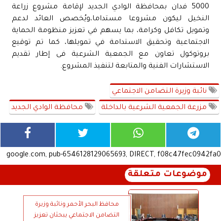
5000 فدان بمحافظة الوادي الجديد لإقامة مشروع زراعة
النخيل ليكون مشروعا مستداما،ويُخصص العائد لدعم
وتمويل تكافل وكرامة، بما يسهم في تعزيز منظومة الحماية
الاجتماعية وتحقيق الاستدامة في تمويلها، كما تم توقيع
بروتوكول تعاون مع الجمعية الشرعية فى إطار تقديم
الاستشارات الفنية والمتابعة لتنفيذ المشروع.
نائبة وزيرة التضامن الاجتماعي
مزرعة الجمعية الشرعية بالداخلة
محافظة الوادي الجديد
google.com, pub-6546128129065693, DIRECT, f08c47fec0942fa0
موضوعات متعلقة
محافظ البحر الأحمر ونائبة وزيرة
التضامن الاجتماعي يبحثان تعزيز