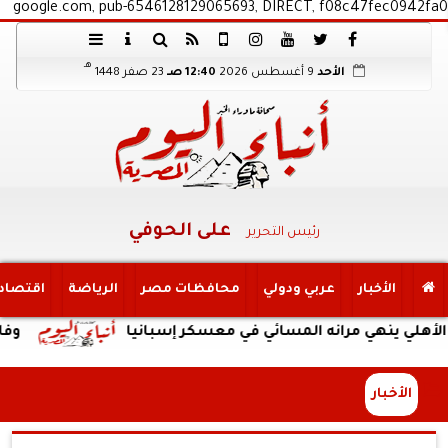
google.com, pub-6546128129065693, DIRECT, f08c47fec0942fa0
هـ
الأحد
9 أغسطس 2026
12:40 صـ
23 صفر 1448
على الحوفي
رئيس التحرير
الأخبار
عربي ودولي
محافظات مصر
الرياضة
اقتصاد
هي مرانه المسائي في معسكر إسبانيا
وفاة والد ليوني
الأخبار