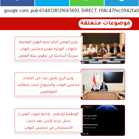
google.com, pub-6546128129065693, DIRECT, f08c47fec0942fa0
موضوعات متعلقة
وزير العمل أمام لجنة القوى العاملة
بالنواب: الوزارة تعتبر مجلس النواب
شريكًا أساسيًا في تطوير بيئة العمل
وزير الري يلتقي عدد من أعضاء
مجلس النواب والشيوخ لبحث مطالب
المواطنين
الوطنية للإعلام : (إذاعة صوت العرب)
تحتل تريند إكس بعد حديث
المسلماني في مجلس النواب