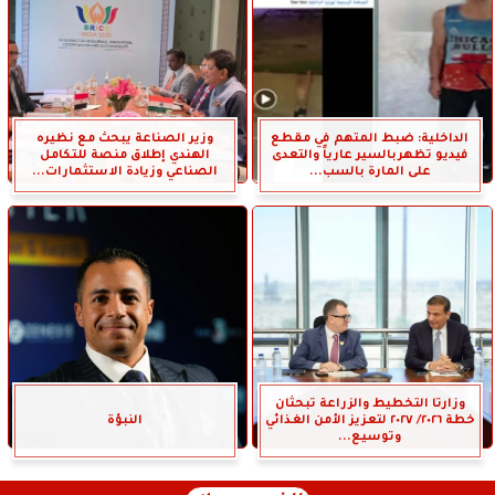
الداخلية: ضبط المتهم في مقطع
وزير الصناعة يبحث مع نظيره
فيديو تظهربالسير عارياً والتعدى
الهندي إطلاق منصة للتكامل
على المارة بالسب...
الصناعي وزيادة الاستثمارات...
وزارتا التخطيط والزراعة تبحثان
خطة ٢٠٢٦/ ٢٠٢٧ لتعزيز الأمن الغذائي
النبؤة
وتوسيع...