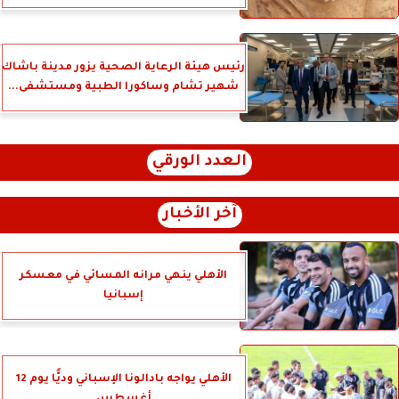
رئيس هيئة الرعاية الصحية يزور مدينة باشاك
شهير تشام وساكورا الطبية ومستشفى...
العدد الورقي
آخر الأخبار
الأهلي ينهي مرانه المسائي في معسكر
إسبانيا
الأهلي يواجه بادالونا الإسباني وديًّا يوم 12