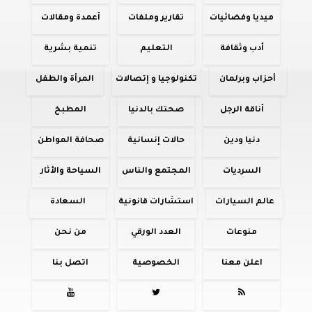
ميديا وفضائيات
تقارير وملفات
أعمدة ومقالات
أدب وثقافة
التعليم
تنمية بشرية
أحزاب وبرلمان
تكنولوجيا و إتصالات
المرأة والطفل
أناقة الرجل
صحتك بالدنيا
المطبخ
دنيا ودين
حالات إنسانية
صحافة المواطن
السرديات
المجتمع والناس
السياحة والأثار
عالم السيارات
استشارات قانونية
السعادة
منوعات
العدد الورقي
من نحن
اعلن معنا
الخصوصية
اتصل بنا


