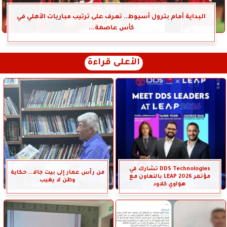
البداية أمام بترول أسيوط.. تعرف على ترتيب مباريات الأهلي في
كأس عاصمة...
الأعلى قراءة
DDS Technologies تشارك في
من رأس عمار إلى بيت جالا.. حكاية
مؤتمر LEAP 2026 بالتعاون مع
وطن لا يغيب
هواوي كلاود