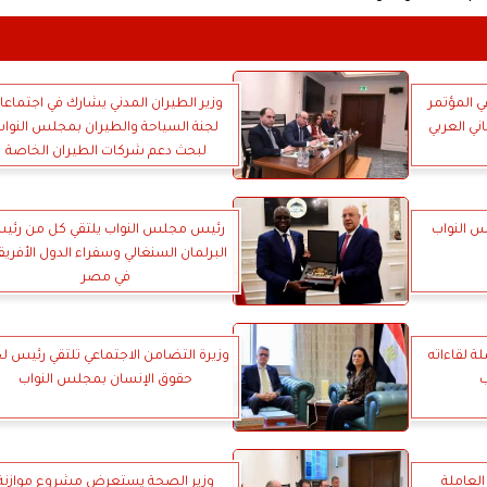
 المؤتمر
وزير الطيران المدني يشارك في اجتماعا
اني العربي
لجنة السياحة والطيران بمجلس النوا
لبحث دعم شركات الطيران الخاصة
ومنخفضه التكاليف وتعزيز تنافسية
القطاع ومناقشة تحديات التشغيل
س النواب
رئيس مجلس النواب يلتقي كل من رئي
البرلمان السنغالي وسفراء الدول الأفريق
في مصر
 لقاءاته
وزيرة التضامن الاجتماعي تلتقي رئيس لج
حقوق الإنسان بمجلس النواب
العاملة
وزير الصحة يستعرض مشروع موازنة