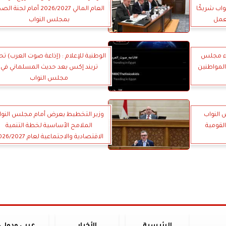
واب شريكًا
العام المالي 2026/2027 أمام لجنة 
لعمل
بمجلس النواب
اء مجلس
الوطنية للإعلام : (إذاعة صوت العرب) تح
لمواطنين
تريند إكس بعد حديث المسلماني في
مجلس النواب
 النواب
وزير التخطيط يعرض أمام مجلس النوا
لقومية
الملامح الأساسية لخطة التنمية
الاقتصادية والاجتماعية لعام 2026/2027