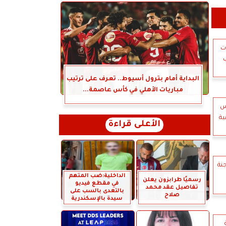
ت
ب
البداية أمام بترول أسيوط.. تعرف على ترتيب
مباريات الأهلي في كأس عاصمة...
س
ية
الأعلى قراءة
نة
الداخلية:ضب المتهم
رسميًا طرابزون يعلن
في مقطع فيديو
تفاصيل عقد محمد
بالتعدى بالسب على
صلاح
سيدة بالإسكندرية