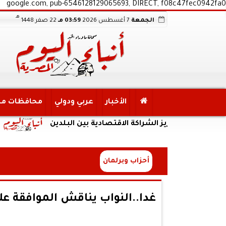
google.com, pub-6546128129065693, DIRECT, f08c47fec0942fa0
هـ
الجمعة
7 أغسطس 2026
03:59 مـ
22 صفر 1448
الأخبار
عربي ودولي
محافظات م
لتعزيز الشراكة الاقتصادية بين البلدين
الداخلية
أحزاب وبرلمان
غدا..النواب يناقش الموافقة عل