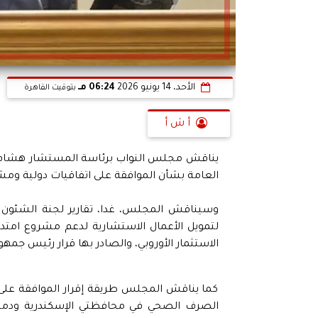
الأحد، 14 يونيو 2026
06:24 مـ
بتوقيت القاهرة
أ ش أ
يناقش مجلس النواب برئاسة المستشار هشام بدوي،
العامة بشأن الموافقة على اتفاقيات دولية ومشروعات قو
وسيناقش المجلس، غدا، تقارير لجنة الشئون ال
لتمويل الأعمال الاستشارية لدعم مشروع امتدا
الاستثمار الأوروبي، والصادر بها قرار رئيس جمهورية مصر ا
كما يناقش المجلس طريقة إقرار الموافقة على
الصرف الصحي في محافظتي الإسكندرية ودمياط 