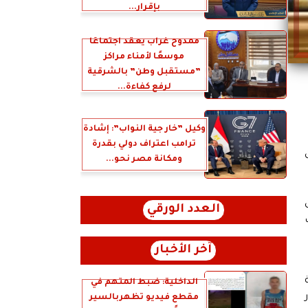
بإقرار...
ممدوح غراب يعقد اجتماعًا
موسعًا لأمناء مراكز
”مستقبل وطن” بالشرقية
لرفع كفاءة...
وكيل ”خار جية النواب”: إشادة
ترامب اعتراف دولي بقدرة
ومكانة مصر نحو...
العدد الورقي
آخر الأخبار
الداخلية: ضبط المتهم في
مقطع فيديو تظهربالسير