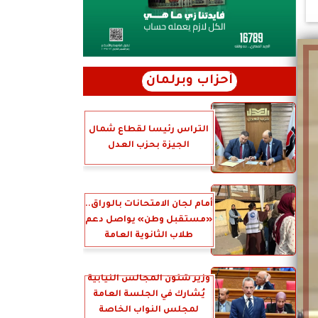
أحزاب وبرلمان
التراس رئيسا لقطاع شمال
الجيزة بحزب العدل
أمام لجان الامتحانات بالوراق..
«مستقبل وطن» يواصل دعم
طلاب الثانوية العامة
وزير شئون المجالس النيابية
يُشارك في الجلسة العامة
لمجلس النواب الخاصة