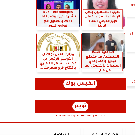
الصحة
نقيب الإعلاميين ينعى
DDS Technologies
الإعلامية سونيا كمال
تشارك في مؤتمر LEAP
كبير مذيعي القناة
2026 بالتعاون مع
الثالثة
هواوي كلاود
تل
الداخلية:ضبط
وزارة العدل تُواصل
المتهمين في مقطع
التوسع الرقمي في
فيديو إدعاء إحدي
مكاتب الشهر العقاري
السيدات بالتحرش بها
بافتتاح فرع صهرجت...
ب
من قبل...
الفيس بوك
تويتر
Tweets by anbaaalyoum1