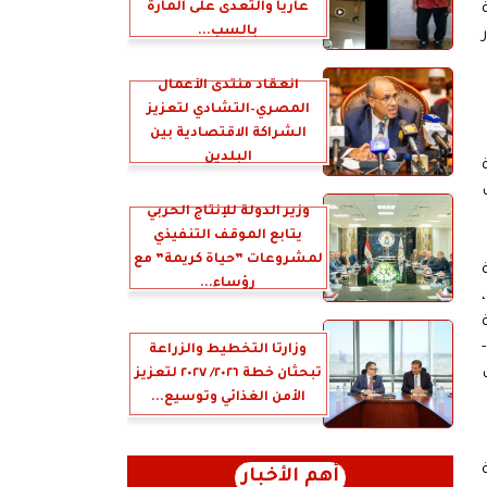
عارياً والتعدى على المارة
ة
بالسب...
 قرار
انعقاد منتدى الأعمال
المصري–التشادي لتعزيز
الشراكة الاقتصادية بين
البلدين
ت
وزير الدولة للإنتاج الحربي
يتابع الموقف التنفيذي
لمشروعات ”حياة كريمة” مع
رؤساء...
ة،
و مشروع قانون باعتماد خطة التنمية الاقتصادية والاجتماعية للعام المالي (2026 -
وزارتا التخطيط والزراعة
تبحثان خطة ٢٠٢٦/ ٢٠٢٧ لتعزيز
ة جهات
الأمن الغذائي وتوسيع...
أهم الأخبار