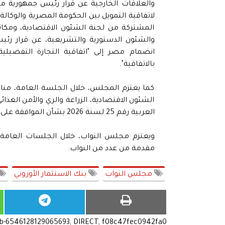
لاتفاقية التمويل بين الحكومة المصرية والوكالة
المشتركة من لجنة الشئون الاقتصادية، ومكاتب 
انضمام مصر إلى "اتفاقية التجارة التفضيلية 
بالاتفاقية".
كما يعتزم المجلس، خلال الجلسة العامة، مناق
الشئون الاقتصادية، الزراعة والري والأمن الغذا
العربية رقم 25 لسنة 2026 بشأن الموافقة على انضمام مصر لمبادرة "الشرق الأوسط الأخضر".
ويعتزم مجلس النواب، خلال الجلسات العامة
مقدمة من عدد من النواب.
مجلس النواب
بنك الاستثمار الأوروبي
ub-6546128129065693, DIRECT, f08c47fec0942fa0