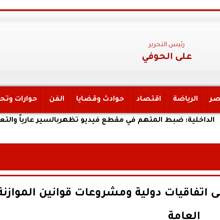
رئيس التحرير
على الحوفي
صر
الرياضة
اقتصاد
حوادث وقضايا
الفن
حوارات وتح
: ضبط المتهم في مقطع فيديو تظهربالسير عارياً والتعدى على الم
ى اتفاقيات دولية ومشروعات قوانين الموازنة
العامة