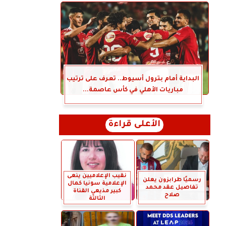
البداية أمام بترول أسيوط.. تعرف على ترتيب
مباريات الأهلي في كأس عاصمة...
الأعلى قراءة
نقيب الإعلاميين ينعى
رسميًا طرابزون يعلن
الإعلامية سونيا كمال
تفاصيل عقد محمد
كبير مذيعي القناة
صلاح
الثالثة