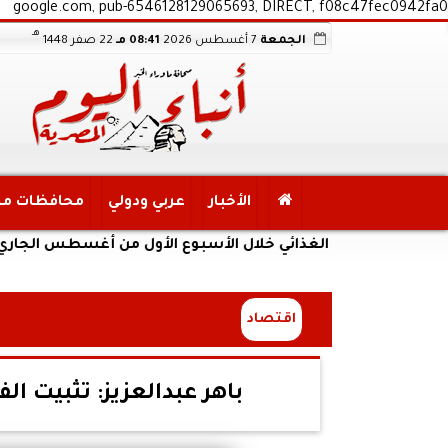
google.com, pub-6546128129065693, DIRECT, f08c47fec0942fa0
هـ
الجمعة
7 أغسطس 2026
08:41 مـ
22 صفر 1448
الأخبار
عربي ودولي
محافظات م
 الأمن الغذائي خلال الأسبوع الأول من أغسطس الجاري
اقتصاد
باهر عبدالعزيز: تثبيت ال