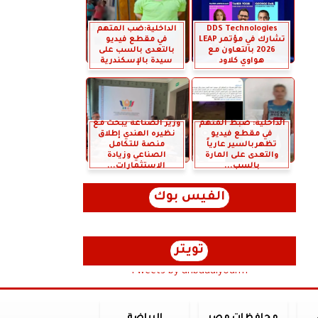
DDS Technologies
الداخلية:ضب المتهم
تشارك في مؤتمر LEAP
في مقطع فيديو
2026 بالتعاون مع
بالتعدى بالسب على
هواوي كلاود
سيدة بالإسكندرية
الداخلية: ضبط المتهم
وزير الصناعة يبحث مع
في مقطع فيديو
نظيره الهندي إطلاق
تظهربالسير عارياً
منصة للتكامل
والتعدى على المارة
الصناعي وزيادة
بالسب...
الاستثمارات...
الفيس بوك
تويتر
Tweets by anbaaalyoum1