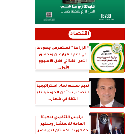
اقتصاد
”الزراعة” تستعرض جهودها
في دعم المزارعين وتحقيق
الأمن الغذائي خلال الأسبوع
الأول...
نديم سمنه: نجاح استراتيجية
التصدير يبدأ من الجودة وبناء
الثقة في شعار...
الرئيس التنفيذي للهيئة
العامة للاستثمار وسفير
جمهورية باكستان لدى مصر