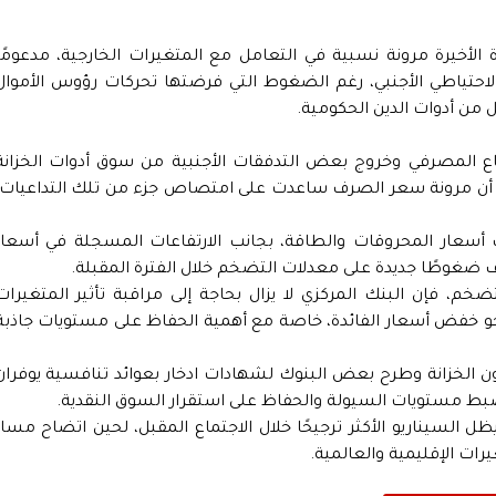
الأخيرة مرونة نسبية في التعامل مع المتغيرات الخارجية، مدعومًا
الاحتياطي الأجنبي، رغم الضغوط التي فرضتها تحركات رؤوس الأموال
 من أدوات الدين الحكومية.
ع المصرفي وخروج بعض التدفقات الأجنبية من سوق أدوات الخزانة
لا أن مرونة سعر الصرف ساعدت على امتصاص جزء من تلك التداعيات،
يك أسعار المحروقات والطاقة، بجانب الارتفاعات المسجلة في أسعار
ف ضغوطًا جديدة على معدلات التضخم خلال الفترة المقبلة.
، فإن البنك المركزي لا يزال بحاجة إلى مراقبة تأثير المتغيرات
نحو خفض أسعار الفائدة، خاصة مع أهمية الحفاظ على مستويات جاذبة
أذون الخزانة وطرح بعض البنوك لشهادات ادخار بعوائد تنافسية يوفران
بط مستويات السيولة والحفاظ على استقرار السوق النقدية.
يظل السيناريو الأكثر ترجيحًا خلال الاجتماع المقبل، لحين اتضاح مسار
رات الإقليمية والعالمية.