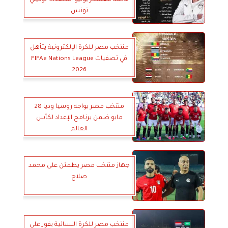
قائمة معسكر يونيو استعدادًا لوديتي
تونس
منتخب مصر للكرة الإلكترونية يتأهل
في تصفيات FIFAe Nations League
2026
منتخب مصر يواجه روسيا وديا 28
مايو ضمن برنامج الإعداد لكأس
العالم
جهاز منتخب مصر يطمئن على محمد
صلاح
منتخب مصر للكرة النسائية يفوز على