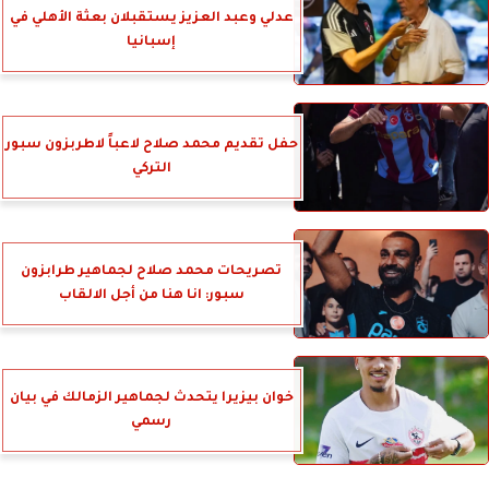
عدلي وعبد العزيز يستقبلان بعثة الأهلي في
إسبانيا
حفل تقديم محمد صلاح لاعباً لاطربزون سبور
التركي
تصريحات محمد صلاح لجماهير طرابزون
سبور: انا هنا من أجل الالقاب
خوان بيزيرا يتحدث لجماهير الزمالك في بيان
رسمي