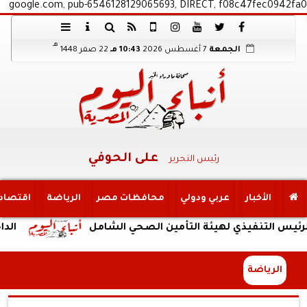
google.com, pub-6546128129065693, DIRECT, f08c47fec0942fa0
هـ
الجمعة
7 أغسطس 2026
10:43 مـ
22 صفر 1448
على الحوفي
رئيس التحرير
الأخبار
عربي ودولي
محافظات مصر
الرياضة
اقتصاد
فيذي لهيئة التأمين الصحي الشامل
الداخلية: ضبط
الرياضة