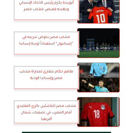
أبوريدة يكرم رئيس الاتحاد الإسباني
ويهديه قميص منتخب مصر
منتخب مصر يخوض تدريبه في
”إسبانيول” استعداداً لودية إسبانيا
طاقم حكام بلغارى لمباراة منتخب
مصر وإسبانيا الودية
منتخب مصر للناشئين بالزي التقليدي
أمام المغرب في تصفيات شمال
أفريقيا