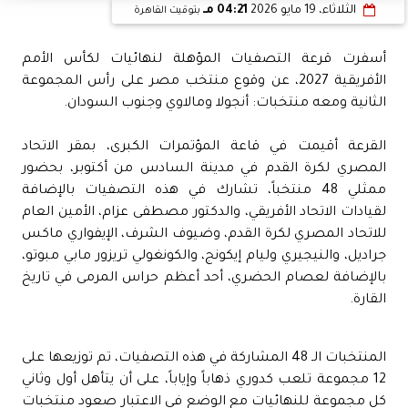
الثلاثاء، 19 مايو 2026
04:21 مـ
بتوقيت القاهرة
أسفرت قرعة التصفيات المؤهلة لنهائيات لكأس الأمم
الأفريقية 2027، عن وقوع منتخب مصر على رأس المجموعة
الثانية ومعه منتخبات: أنجولا ومالاوي وجنوب السودان.
القرعة أقيمت في قاعة المؤتمرات الكبرى، بمقر الاتحاد
المصري لكرة القدم في مدينة السادس من أكتوبر، بحضور
ممثلي 48 منتخباً، تشارك في هذه التصفيات بالإضافة
لقيادات الاتحاد الأفريقي، والدكتور مصطفى عزام، الأمين العام
للاتحاد المصري لكرة القدم، وضيوف الشرف، الإيفواري ماكس
جراديل، والنيجيري وليام إيكونج، والكونغولي تريزور مابي مبوتو،
بالإضافة لعصام الحضري، أحد أعظم حراس المرمى في تاريخ
القارة.
المنتخبات الـ 48 المشاركة في هذه التصفيات، تم توزيعها على
12 مجموعة تلعب كدوري ذهاباً وإياباً، على أن يتأهل أول وثاني
كل مجموعة للنهائيات مع الوضع في الاعتبار صعود منتخبات