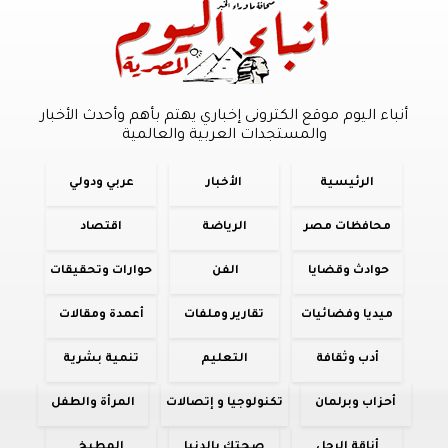
أنباء اليوم موقع الكترونى إخباري يهتم بأهم وأحدث الأخبار
والمستجدات العربية والعالمية
الرئيسية
الأخبار
عربي ودولي
محافظات مصر
الرياضة
اقتصاد
حوادث وقضايا
الفن
حوارات وتحقيقات
ميديا وفضائيات
تقارير وملفات
أعمدة ومقالات
أدب وثقافة
التعليم
تنمية بشرية
أحزاب وبرلمان
تكنولوجيا و إتصالات
المرأة والطفل
أناقة الرجل
صحتك بالدنيا
المطبخ