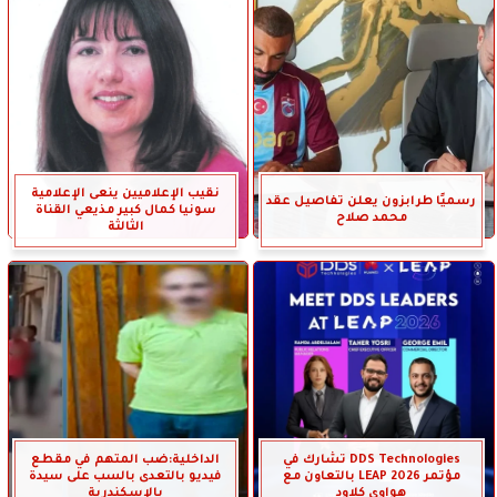
نقيب الإعلاميين ينعى الإعلامية
رسميًا طرابزون يعلن تفاصيل عقد
سونيا كمال كبير مذيعي القناة
محمد صلاح
الثالثة
DDS Technologies تشارك في
الداخلية:ضب المتهم في مقطع
مؤتمر LEAP 2026 بالتعاون مع
فيديو بالتعدى بالسب على سيدة
هواوي كلاود
بالإسكندرية