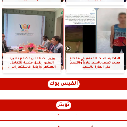
الداخلية: ضبط المتهم في مقطع
وزير الصناعة يبحث مع نظيره
فيديو تظهربالسير عارياً والتعدى
الهندي إطلاق منصة للتكامل
على المارة بالسب...
الصناعي وزيادة الاستثمارات...
الفيس بوك
تويتر
Tweets by anbaaalyoum1