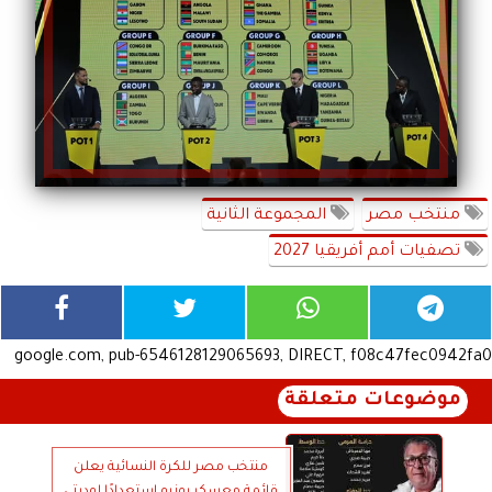
منتخب مصر
المجموعة الثانية
تصفيات أمم أفريقيا 2027
google.com, pub-6546128129065693, DIRECT, f08c47fec0942fa0
موضوعات متعلقة
منتخب مصر للكرة النسائية يعلن