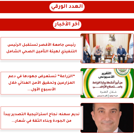
العدد الورقي
آخر الأخبار
رئيس جامعة الأقصر تستقبل الرئيس
التنفيذي لهيئة التأمين الصحي الشامل
”الزراعة” تستعرض جهودها في دعم
المزارعين وتحقيق الأمن الغذائي خلال
الأسبوع الأول...
نديم سمنه: نجاح استراتيجية التصدير يبدأ
من الجودة وبناء الثقة في شعار...