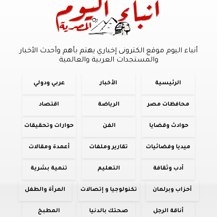
أنباء اليوم موقع الكترونى إخباري يهتم بأهم وأحدث الأخبار
والمستجدات العربية والعالمية
الرئيسية
الأخبار
عربي ودولي
محافظات مصر
الرياضة
اقتصاد
حوادث وقضايا
الفن
حوارات وتحقيقات
ميديا وفضائيات
تقارير وملفات
أعمدة ومقالات
أدب وثقافة
التعليم
تنمية بشرية
أحزاب وبرلمان
تكنولوجيا و إتصالات
المرأة والطفل
أناقة الرجل
صحتك بالدنيا
المطبخ