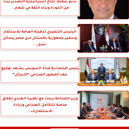
نديم سمنه: نجاح استراتيجية التصدير يبدأ
من الجودة وبناء الثقة في شعار...
الرئيس التنفيذي للهيئة العامة للاستثمار
وسفير جمهورية باكستان لدى مصر يبحثان
سبل...
رئيس اقتصادية قناة السويس يشهد توقيع
عقد المطور الصناعي ”كابيتال”
وزير الصناعة يبحث مع نظيره الهندي إطلاق
منصة للتكامل الصناعي وزيادة
الاستثمارات...