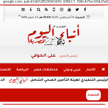
google.com, pub-6546128129065693, DIRECT, f08c47fec0942fa0
هـ
السبت
8 أغسطس 2026
01:59 صـ
22 صفر 1448
على الحوفي
رئيس التحرير
الأخبار
عربي ودولي
محافظات مصر
الرياضة
اقتصاد
تنفيذي لهيئة التأمين الصحي الشامل
الداخلية: ض
اقتصاد