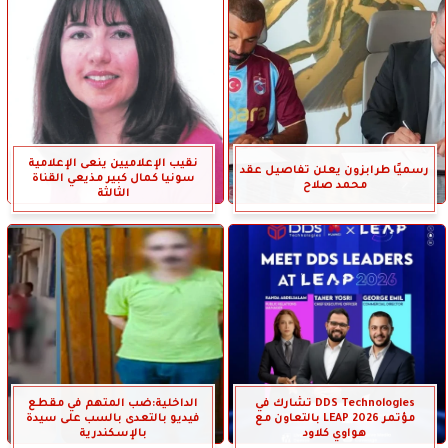
نقيب الإعلاميين ينعى الإعلامية
رسميًا طرابزون يعلن تفاصيل عقد
سونيا كمال كبير مذيعي القناة
محمد صلاح
الثالثة
DDS Technologies تشارك في
الداخلية:ضب المتهم في مقطع
مؤتمر LEAP 2026 بالتعاون مع
فيديو بالتعدى بالسب على سيدة
هواوي كلاود
بالإسكندرية