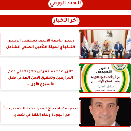
العدد الورقي
آخر الأخبار
رئيس جامعة الأقصر تستقبل الرئيس
التنفيذي لهيئة التأمين الصحي الشامل
”الزراعة” تستعرض جهودها في دعم
المزارعين وتحقيق الأمن الغذائي خلال
الأسبوع الأول...
نديم سمنه: نجاح استراتيجية التصدير يبدأ
من الجودة وبناء الثقة في شعار...