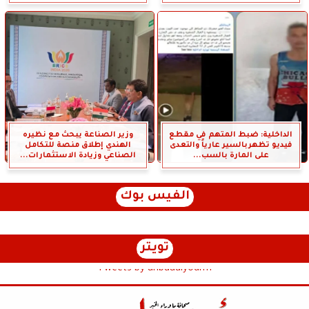
الداخلية: ضبط المتهم في مقطع
وزير الصناعة يبحث مع نظيره
فيديو تظهربالسير عارياً والتعدى
الهندي إطلاق منصة للتكامل
على المارة بالسب...
الصناعي وزيادة الاستثمارات...
الفيس بوك
تويتر
Tweets by anbaaalyoum1