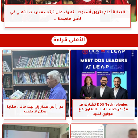
البداية أمام بترول أسيوط.. تعرف على ترتيب مباريات الأهلي في
كأس عاصمة...
الأعلى قراءة
DDS Technologies تشارك في
من رأس عمار إلى بيت جالا.. حكاية
مؤتمر LEAP 2026 بالتعاون مع
وطن لا يغيب
هواوي كلاود