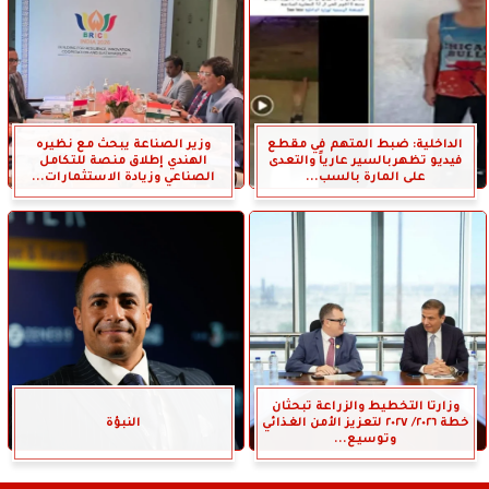
الداخلية: ضبط المتهم في مقطع
وزير الصناعة يبحث مع نظيره
فيديو تظهربالسير عارياً والتعدى
الهندي إطلاق منصة للتكامل
على المارة بالسب...
الصناعي وزيادة الاستثمارات...
وزارتا التخطيط والزراعة تبحثان
خطة ٢٠٢٦/ ٢٠٢٧ لتعزيز الأمن الغذائي
النبؤة
وتوسيع...