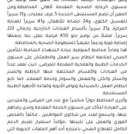
وفق التوقيتات الزمنية المحددة، بما يحقق نقلة نوعية في
مستوى الرعاية الصحية المقدمة لأهالي المحافظة.ومن
المقرر أن تضم المستشفى الجديدة 5 غرف عمليات، و31 سريراً
للغسيل الكلوي، و24 حضانة للأطفال، و41 سريراً للعناية
المركزة، و21 سريراً بأقسام العيادات الخارجية بإجمالي 223
سريراً، فضلاً عن توفير نحو 450 فرصة عمل، بما يجعلها
إضافة قوية ودعماً حقيقياً للمنظومة الصحية بالمحافظة.
هذا وفاجأ محافظ المنوفية عيادة الشهداء الشاملة للتأمين
الصحي لمتابعة انتظام سير العمل والاطمئنان على مستوى
الخدمات الطبية والعلاجية المقدمة للمرضى، حيث تفقد عدداً
من العيادات والأقسام المختلفة منها الباطنة والصدر
والسكر والكلى والمعمل والسونار وخدمة العملاء، كما تابع
انتظام العمل بالصيدلية وتوافر الأدوية وكفاءة الأجهزة الطبية
المستخدمة.
وأجرى المحافظ حواراً مباشراً مع عدد من المرضى والمترددين
على العيادة للتأكد من مستوى الخدمة المقدمة ومدى رضاهم
عنها، واستمع لعدد من شكاوى المواطنين ، مكلفاً بالفحص
الفوري والعمل على تلبيتها ،مؤكداً استمرار تقديم الدعم
الكامل للقطاع الصحي باعتباره أحد أهم الملفات الحيوية التي