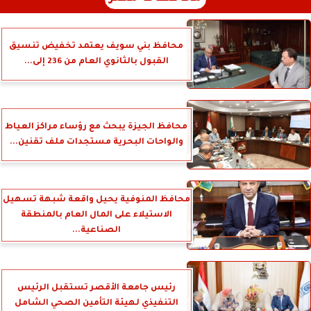
محافظ بني سويف يعتمد تخفيض تنسيق
القبول بالثانوي العام من 236 إلى...
محافظ الجيزة يبحث مع رؤساء مراكز العياط
والواحات البحرية مستجدات ملف تقنين...
محافظ المنوفية يحيل واقعة شبهة تسهيل
الاستيلاء على المال العام بالمنطقة
الصناعية...
رئيس جامعة الأقصر تستقبل الرئيس
التنفيذي لهيئة التأمين الصحي الشامل