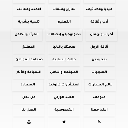
ميديا وفضائيات
تقارير وملفات
أعمدة ومقالات
أدب وثقافة
التعليم
تنمية بشرية
أحزاب وبرلمان
تكنولوجيا و إتصالات
المرأة والطفل
أناقة الرجل
صحتك بالدنيا
المطبخ
دنيا ودين
حالات إنسانية
صحافة المواطن
السرديات
المجتمع والناس
السياحة والأثار
عالم السيارات
استشارات قانونية
السعادة
منوعات
العدد الورقي
من نحن
اعلن معنا
الخصوصية
اتصل بنا


