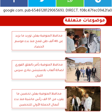
google.com, pub-6546128129065693, DIRECT, f08c47fec0942fa0
موضوعات متعلقة
محافظ المنوفية يعلن توريد ما يزيد
عن 48 ألف طن قمح منذ بدء موسم
الحصاد
محافظ المنوفية يأمر بالغلق الفوري
لصالة ألعاب بلاستيشن بنادى سرس
الليان
محافظ المنوفية يعلن تحصين ما
يقرب من 37 الف رأس ماشية منذ بدء
أعمال الحملة الأولي للتحصين