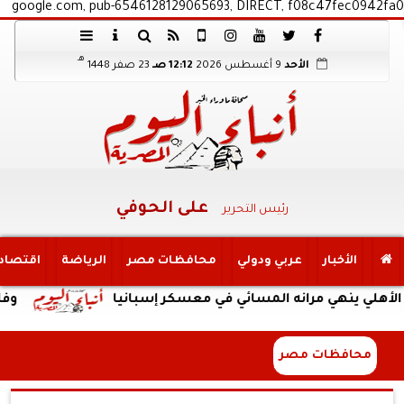
google.com, pub-6546128129065693, DIRECT, f08c47fec0942fa0
هـ
الأحد
9 أغسطس 2026
12:12 صـ
23 صفر 1448
على الحوفي
رئيس التحرير
الأخبار
عربي ودولي
محافظات مصر
الرياضة
اقتصاد
هي مرانه المسائي في معسكر إسبانيا
وفاة والد ليونيل
محافظات مصر