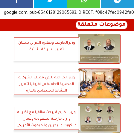
google.com, pub-6546128129065693, DIRECT, f08c47fec0942fa0
موضوعات متعلقة
وزير الخارجية ونظيره التنزاني يبحثان
تعزيز الشراكة الثنائية
وزير الخارجية يلتقي ممثلي الشركات
المصرية العاملة في أفريقيا لتعزيز
النشاط الاقتصادي بالقارة
وزير الخارجية يبحث هاتفيا مع نظرائه
وزراء خارجية السعودية وعمان
والكويت والبحرين والمبعوث الأمريكي
للشرق الأوسط سبل خفض التصعيد