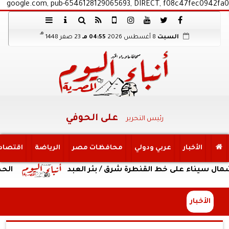
google.com, pub-6546128129065693, DIRECT, f08c47fec0942fa0
هـ
السبت
8 أغسطس 2026
04:55 مـ
23 صفر 1448
على الحوفي
رئيس التحرير
الأخبار
عربي ودولي
محافظات مصر
الرياضة
اقتصاد
ء على خط القنطرة شرق / بئر العبد
الحصاد الأسب
الأخبار