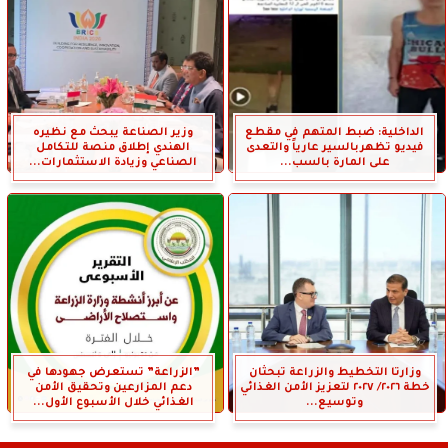
الداخلية: ضبط المتهم في مقطع
وزير الصناعة يبحث مع نظيره
فيديو تظهربالسير عارياً والتعدى
الهندي إطلاق منصة للتكامل
على المارة بالسب...
الصناعي وزيادة الاستثمارات...
وزارتا التخطيط والزراعة تبحثان
”الزراعة” تستعرض جهودها في
خطة ٢٠٢٦/ ٢٠٢٧ لتعزيز الأمن الغذائي
دعم المزارعين وتحقيق الأمن
وتوسيع...
الغذائي خلال الأسبوع الأول...