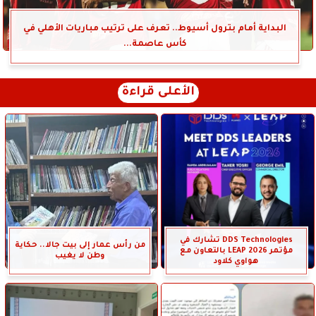
البداية أمام بترول أسيوط.. تعرف على ترتيب مباريات الأهلي في
كأس عاصمة...
الأعلى قراءة
DDS Technologies تشارك في
من رأس عمار إلى بيت جالا.. حكاية
مؤتمر LEAP 2026 بالتعاون مع
وطن لا يغيب
هواوي كلاود