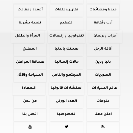
ميديا وفضائيات
تقارير وملفات
أعمدة ومقالات
أدب وثقافة
التعليم
تنمية بشرية
أحزاب وبرلمان
تكنولوجيا و إتصالات
المرأة والطفل
أناقة الرجل
صحتك بالدنيا
المطبخ
دنيا ودين
حالات إنسانية
صحافة المواطن
السرديات
المجتمع والناس
السياحة والأثار
عالم السيارات
استشارات قانونية
السعادة
منوعات
العدد الورقي
من نحن
اعلن معنا
الخصوصية
اتصل بنا


