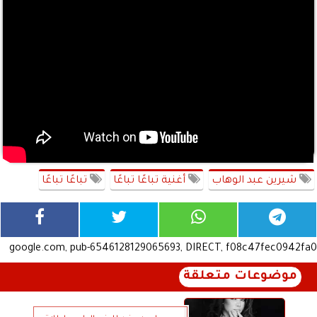
شيرين عبد الوهاب
أغنية تباعًا تباعًا
تباعًا تباعًا
google.com, pub-6546128129065693, DIRECT, f08c47fec0942fa0
موضوعات متعلقة