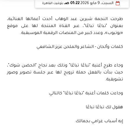
السبت، 9 مايو 2026
01:22 صـ
بتوقيت القاهرة
طرحت النجمة شيرين عبد الوهاب أحدث أعمالها الغنائية،
بعنوان "تباعًا تباعًا"، عبر القناة المنتجة لها على موقع
«يوتيوب»، وعدد كبير من المنصات الرقمية الموسيقية.
كلمات وألحان - الشاعر والملحن عزيز الشافعي
وجاء طرح أغنية "تباعًا تباعًا" وذلك بعد نجاح "الحضن شوك"،
حيث بدأت بالفعل حملة ترويج لها عبر جلسة تصوير وصور
تشويقية.
وجاءت كلمات أغنية "تباعًا تباعًا" كالتالي:
هقول لك تباعًا تباعًا
إيه أسباب غرامي بجمالك