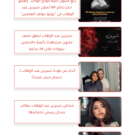
ربع مليون جنيه للونج الواحد.. إطلاق
حجز تذاكر VIP لحفل شيرين عبد
الوهاب في ”بورتو جولف العلمين”
شيرين عبد الوهاب تحقق نصف
مليون مشاهدة بأغنية «الحضن
شوك» خلال 24 ساعة
أنباء عن عودة شيرين عبد الوهاب لـ
حسام حبيب مجددًا
محامي شيرين عبد الوهاب يطالب
بتدخل رسمي لحمايتها