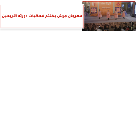
مهرجان جرش يختتم فعاليات دورته الأربعين
دنيا بطمة وكرم الريفي والشابة ماريا يوقعون
⇡
على ختام ناجح للدورة الـ12...
جرش ال40.. الشامي والحايك يسطران ليلة
شبابية مميزة
عاصي الحلاني يطلق “سلّم عالكل”.. اللون
الطربي الشعبي اللبناني يعود بصوت فارس...