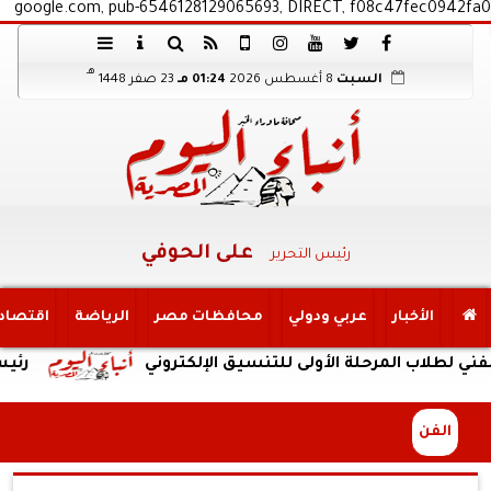
google.com, pub-6546128129065693, DIRECT, f08c47fec0942fa0
هـ
السبت
8 أغسطس 2026
01:24 مـ
23 صفر 1448
على الحوفي
رئيس التحرير
الأخبار
عربي ودولي
محافظات مصر
الرياضة
اقتصاد
ب المرحلة الأولى للتنسيق الإلكتروني
رئيس جامعة 
الفن