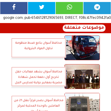
google.com, pub-6546128129065693, DIRECT, f08c47fec0942fa0
موضوعات متعلقة
محافظ أسوان يتابع ضبط منظومة
تداول المواد البترولية
محافظ أسوان يشهد فعاليات حفل
تخريج أول دفعة تحمل شهادة
مصرية بمعايير دولية لمدارس النيل
المصرية الدولية
محافظ أسوان يصدر قراراً بنقل 21 من
العاملين بالوحدة المحلية لمركز