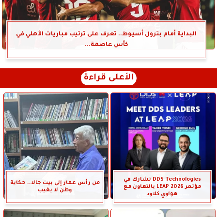
البداية أمام بترول أسيوط.. تعرف على ترتيب مباريات الأهلي في
كأس عاصمة...
الأعلى قراءة
DDS Technologies تشارك في
من رأس عمار إلى بيت جالا.. حكاية
مؤتمر LEAP 2026 بالتعاون مع
وطن لا يغيب
هواوي كلاود