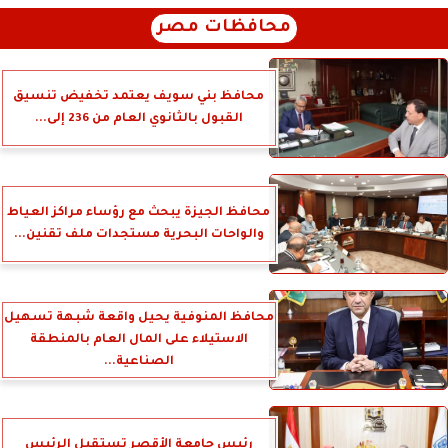
محافظات مصر
محافظ بني سويف يعتمد تخفيض تنسيق
القبول بالثانوي العام من 236 إلى...
محافظ الجيزة يبحث مع رؤساء مراكز العياط
والواحات البحرية مستجدات ملف تقنين...
محافظ المنوفية يحيل واقعة شبهة تسهيل
الاستيلاء على المال العام بالمنطقة
الصناعية...
رئيس جامعة الأقصر تستقبل الرئيس