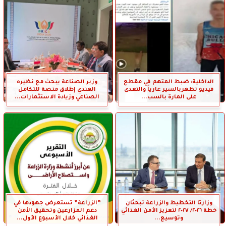
الداخلية: ضبط المتهم في مقطع
وزير الصناعة يبحث مع نظيره
فيديو تظهربالسير عارياً والتعدى
الهندي إطلاق منصة للتكامل
على المارة بالسب...
الصناعي وزيادة الاستثمارات...
وزارتا التخطيط والزراعة تبحثان
”الزراعة” تستعرض جهودها في
خطة ٢٠٢٦/ ٢٠٢٧ لتعزيز الأمن الغذائي
دعم المزارعين وتحقيق الأمن
وتوسيع...
الغذائي خلال الأسبوع الأول...