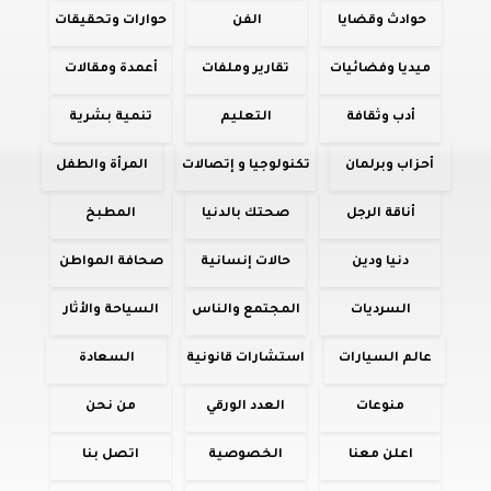
حوادث وقضايا
الفن
حوارات وتحقيقات
ميديا وفضائيات
تقارير وملفات
أعمدة ومقالات
أدب وثقافة
التعليم
تنمية بشرية
أحزاب وبرلمان
تكنولوجيا و إتصالات
المرأة والطفل
أناقة الرجل
صحتك بالدنيا
المطبخ
دنيا ودين
حالات إنسانية
صحافة المواطن
السرديات
المجتمع والناس
السياحة والأثار
عالم السيارات
استشارات قانونية
السعادة
منوعات
العدد الورقي
من نحن
اعلن معنا
الخصوصية
اتصل بنا