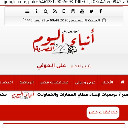
google.com, pub-6546128129065693, DIRECT, f08c47fec0942fa0
هـ
السبت
8 أغسطس 2026
09:48 مـ
23 صفر 1448
على الحوفي
رئيس التحرير
الأخبار
عربي ودولي
محافظات مصر
الرياضة
اقتصاد
مكتب التنسيق:
محافظات مصر