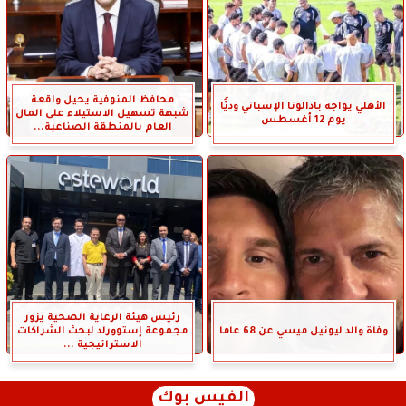
محافظ المنوفية يحيل واقعة
الأهلي يواجه بادالونا الإسباني وديًّا
شبهة تسهيل الاستيلاء على المال
يوم 12 أغسطس
العام بالمنطقة الصناعية...
رئيس هيئة الرعاية الصحية يزور
وفاة والد ليونيل ميسي عن 68 عاما
مجموعة إستوورلد لبحث الشراكات
الاستراتيجية ...
الفيس بوك