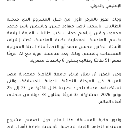
الإقليمي والدولي.
وجاء الفوز بالمركز الأول من خلال المشروع الذي قدمته
الطالبات: ياسمين ناصر مهاود حسن، وياسمين ياسر محمد
محمود، ويقين إبراهيم حماد بابكير، طالبات الفرقة الرابعة
بقسم الهندسة المعمارية بكلية الهندسة، تحت إشراف
الأستاذ الدكتور محسن محمد أبو النجا، أستاذ البيئة العمرانية
المستدامة بالقسم، وذلك بعد منافسة قوية مع 22 فريقًا
ضموا 51 طالبًا وطالبة يمثلون 6 جامعات مصرية.
ومن المقرر أن يمثل فريق جامعة القاهرة جمهورية مصر
العربية في المرحلة النهائية الدولية للمسابقة، والتي
تستضيفها مدينة بلجراد بصربيا خلال الفترة من 23 إلى 25
يونيو 2026، بمشاركة 32 فريقًا يمثلون 33 دولة من مختلف
أنحاء العالم.
وتدور فكرة المسابقة هذا العام حول تصميم مشروع
مستدام لتطوير القرية الرياضية الأولمبية وإعادة تأهيل نادي