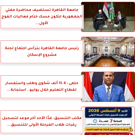
جامعة القاهرة تستضيف محاضرة مفتي
الجمهورية لتكون مسك ختام فعاليات الفوج
الأول...
رئيس جامعة القاهرة يترأس اجتماع لجنة
مشروع الإسكان
حلمى : 15.8 ألف شكوى وطلب واستفسار
لقطاع التعليم خلال يوليو.. استجابة...
مكتب التنسيق: غدًا الأحد آخر موعد لتسجيل
رغبات طلاب المرحلة الأولى للتنسيق...