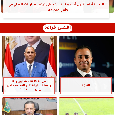
البداية أمام بترول أسيوط.. تعرف على ترتيب مباريات الأهلي في
كأس عاصمة...
الأعلى قراءة
حلمى : 15.8 ألف شكوى وطلب
النبؤة
واستفسار لقطاع التعليم خلال
يوليو.. استجابة...