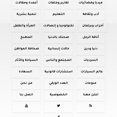
ميديا وفضائيات
تقارير وملفات
أعمدة ومقالات
أدب وثقافة
التعليم
تنمية بشرية
أحزاب وبرلمان
تكنولوجيا و إتصالات
المرأة والطفل
أناقة الرجل
صحتك بالدنيا
المطبخ
دنيا ودين
حالات إنسانية
صحافة المواطن
السرديات
المجتمع والناس
السياحة والأثار
عالم السيارات
استشارات قانونية
السعادة
منوعات
العدد الورقي
من نحن
اعلن معنا
الخصوصية
اتصل بنا


