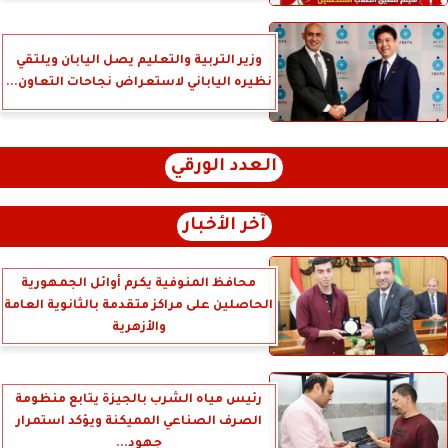
وزير التربية والتعليم يصل اليابان ويلتقي
نظيره الياباني لاستعراض نجاحات التعاون...
العدد الورقي
آخر الأخبار
محافظ المنوفية يكرم أوائل الجمهورية
الحاصلين على مراكز متقدمة بالثانوية العامة
والأزهرية
رئيس مياه الشرب بالجيزة يتابع منظومة
الصرف الصناعي المميكنة ويؤكد استمرار
جهود...