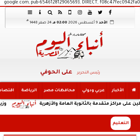
google.com, pub-6546128129065693, DIRECT, f08c47fec0942fa0
هـ
الأحد
9 أغسطس 2026
02:00 مـ
24 صفر 1448
على الحوفي
رئيس التحرير
الأخبار
عربي ودولي
محافظات مصر
الرياضة
اقتصاد
 متقدمة بالثانوية العامة والأزهرية
وزير الري يتا
التعليم