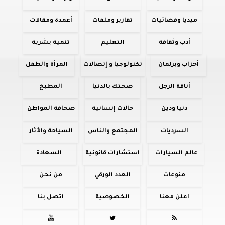
ميديا وفضائيات
تقارير وملفات
أعمدة ومقالات
أدب وثقافة
التعليم
تنمية بشرية
أحزاب وبرلمان
تكنولوجيا و إتصالات
المرأة والطفل
أناقة الرجل
صحتك بالدنيا
المطبخ
دنيا ودين
حالات إنسانية
صحافة المواطن
السرديات
المجتمع والناس
السياحة والأثار
عالم السيارات
استشارات قانونية
السعادة
منوعات
العدد الورقي
من نحن
اعلن معنا
الخصوصية
اتصل بنا


