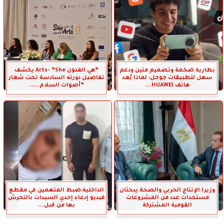
بطارية ضخمة وتصميم متين ودعم
”هي الفنون Arts- ”She يكشف
سهل لتطبيقات جوجل: لماذا يُعد
تفاصيل دورته السادسة تحت شعار
هاتف HUAWEI...
”أصوات السلام.....
وزيرا الإنتاج الحربي والصحة يبحثان
الداخلية:ضبط المتهمين في مقطع
مستجدات عدد من المشروعات
فيديو إدعاء إحدي السيدات بالتحرش
القومية المشتركة
بها من قبل...