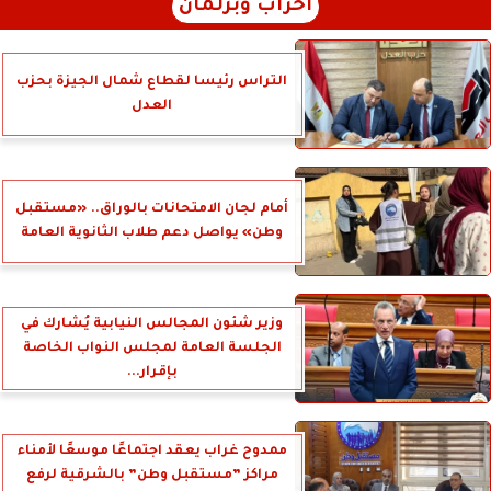
أحزاب وبرلمان
التراس رئيسا لقطاع شمال الجيزة بحزب
العدل
أمام لجان الامتحانات بالوراق.. «مستقبل
وطن» يواصل دعم طلاب الثانوية العامة
وزير شئون المجالس النيابية يُشارك في
الجلسة العامة لمجلس النواب الخاصة
بإقرار...
ممدوح غراب يعقد اجتماعًا موسعًا لأمناء
مراكز ”مستقبل وطن” بالشرقية لرفع