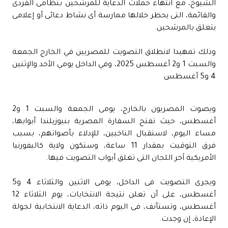
الشيوخ، مع انتهاء حملات الدعاية للمرشحين بنظامى الفردى
والقائمة، التى يحظر خلالها ممارسة أى نشاط دعائى أو إعلامى
يتعلق بالمرشحين.
وذلك تمهيدا لانطلاق التصويت للمصريين في الخارج الجمعة
والسبت 1 و2 أغسطس 2025، وفي الداخل يومي الأحد والإثنين
4 و5 أغسطس
ويصوت المصريون بالخارج، يومى الجمعة والسبت 1 و2
أغسطس، حيث تفتح السفارة المصرية بنيوزيلندا أبوابها،
مساء اليوم، لاستقبال الناخبين، للإدلاء بأصواتهم، بسبب
فرق التوقيت بمقدار 11 ساعة، وستكون ولاية كاليفورنيا
الأمريكية آخر اللجان التى تغلق أبواب التصويت فيها.
ويجرى التصويت فى الداخل، يومى الاثنين والثلاثاء 4 و5
أغسطس، على أن تعلن نتيجة الانتخابات، يوم الثلاثاء 12
أغسطس، وتستأنف، فى اليوم ذاته، الدعاية الانتخابية لجولة
الإعادة، إن وجدت.