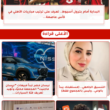
البداية أمام بترول أسيوط.. تعرف على ترتيب مباريات الأهلي في
كأس عاصمة...
الأعلى قراءة
نيسان مصر تبدأ مبيعات ”نيسان
التنسيق الجامعي.. (مستقبلك يبدأ
ماجنيت” المجمعة محليًا، وتُعِيد
بالوعي.. وليس بالمجموع فقط)
تعريف فئة السيارات...