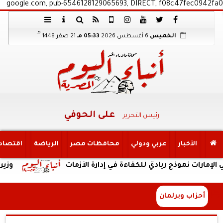
google.com, pub-6546128129065693, DIRECT, f08c47fec0942fa0
هـ
الخميس
6 أغسطس 2026
05:33 مـ
21 صفر 1448
على الحوفي
رئيس التحرير
الأخبار
عربي ودولي
محافظات مصر
الرياضة
اقتصاد
وذج رياديّ للكفاءة في إدارة الأزمات
وزير النقل ي
أحزاب وبرلمان