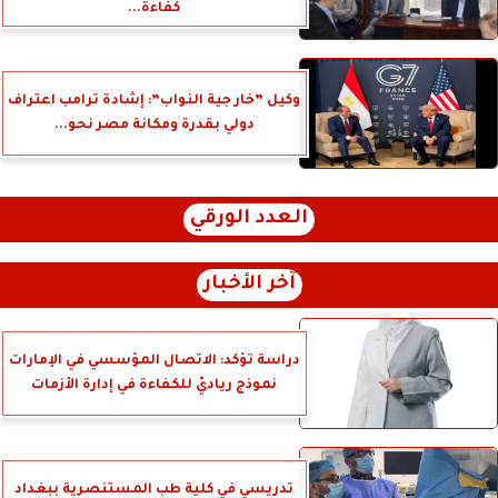
كفاءة...
وكيل ”خار جية النواب”: إشادة ترامب اعتراف
دولي بقدرة ومكانة مصر نحو...
العدد الورقي
آخر الأخبار
دراسة تؤكد: الاتصال المؤسسي في الإمارات
نموذج رياديّ للكفاءة في إدارة الأزمات
تدريسي في كلية طب المستنصرية ببغداد