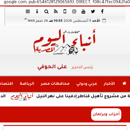
google.com, pub-6546128129065693, DIRECT, f08c47fec0942fa0
هـ
الأحد
9 أغسطس 2026
10:55 صـ
24 صفر 1448
على الحوفي
رئيس التحرير
الأخبار
عربي ودولي
محافظات مصر
الرياضة
اقتصاد
شروع تأهيل قناطر إدفينا على نهر النيل
الداخلية:ك
أحزاب وبرلمان