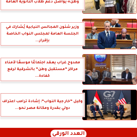
وطن» يواصل دعم طلاب الثانوية العامة
وزير شئون المجالس النيابية يُشارك في
الجلسة العامة لمجلس النواب الخاصة
بإقرار...
ممدوح غراب يعقد اجتماعًا موسعًا لأمناء
مراكز ”مستقبل وطن” بالشرقية لرفع
كفاءة...
وكيل ”خار جية النواب”: إشادة ترامب اعتراف
دولي بقدرة ومكانة مصر نحو...
العدد الورقي