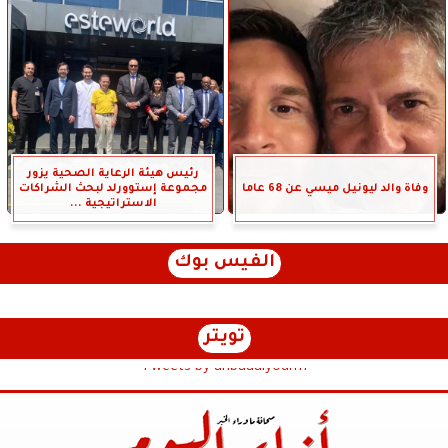
رئيس هيئة الرعاية الصحية يزور
وفاة والد ليونيل ميسي عن 68 عاما
مجموعة إستوورلد لبحث الشراكات
الاستراتيجية ...
الفيس بوك
تويتر
Tweets by anbaaalyoum1