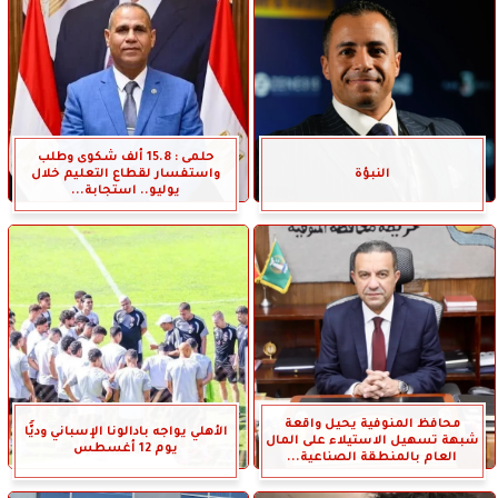
حلمى : 15.8 ألف شكوى وطلب
النبؤة
واستفسار لقطاع التعليم خلال
يوليو.. استجابة...
محافظ المنوفية يحيل واقعة
الأهلي يواجه بادالونا الإسباني وديًّا
شبهة تسهيل الاستيلاء على المال
يوم 12 أغسطس
العام بالمنطقة الصناعية...