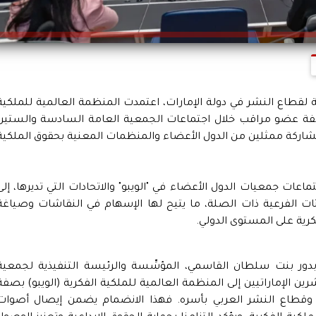
ة لقطاع النشر في دولة الإمارات، اعتمدت المنظمة العالمية للملكية
ن بصفة عضو مراقب خلال اجتماعات الجمعية العامة السادسة والستين
بين 8 و17 يوليو الجاري بمشاركة ممثلين من الدول الأعضاء والمنظمات المعنية بحقوق الملكي
عات جمعيات الدول الأعضاء في "الويبو" والاتحادات التي تديرها، إلى
ات الفرعية ذات الصلة، ما يتيح لها الإسهام في النقاشات وصياغة
رية على المستوى الدولي.
بدور بنت سلطان القاسمي، المؤسِّسة والرئيسة التنفيذية لجمعية
رين الإماراتيين إلى المنظمة العالمية للملكية الفكرية (الويبو) بصفة
طاع النشر العربي بأسره. فهذا الانضمام يضمن إيصال أصوات