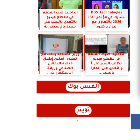
DDS Technologies
الداخلية:ضب المتهم
تشارك في مؤتمر LEAP
في مقطع فيديو
2026 بالتعاون مع
بالتعدى بالسب على
هواوي كلاود
سيدة بالإسكندرية
الداخلية: ضبط المتهم
وزير الصناعة يبحث مع
في مقطع فيديو
نظيره الهندي إطلاق
تظهربالسير عارياً
منصة للتكامل
والتعدى على المارة
الصناعي وزيادة
بالسب...
الاستثمارات...
الفيس بوك
تويتر
Tweets by anbaaalyoum1