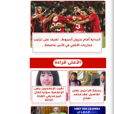
البداية أمام بترول أسيوط.. تعرف على ترتيب
مباريات الأهلي في كأس عاصمة...
الأعلى قراءة
نقيب الإعلاميين ينعى
رسميًا طرابزون يعلن
الإعلامية سونيا كمال
تفاصيل عقد محمد
كبير مذيعي القناة
صلاح
الثالثة