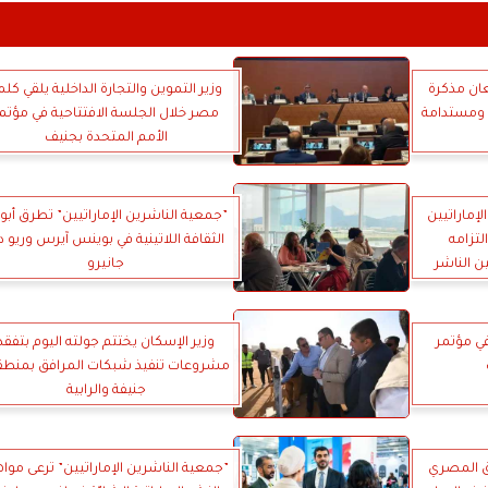
ان مذكرة
وزير التموين والتجارة الداخلية يلقي كلم
 ومستدامة
مصر خلال الجلسة الافتتاحية في مؤتم
الأمم المتحدة بجنيف
إماراتيين
”جمعية الناشرين الإماراتيين” تطرق أبو
لتزامه
الثقافة اللاتينية في بوينس آيرس وريو 
ن الناشر
جانيرو
ي مؤتمر
وزير الإسكان يختتم جولته اليوم بتفقد
مشروعات تنفيذ شبكات المرافق بمنطق
جنيفة والرابية
يق المصري
”جمعية الناشرين الإماراتيين” ترعى موا