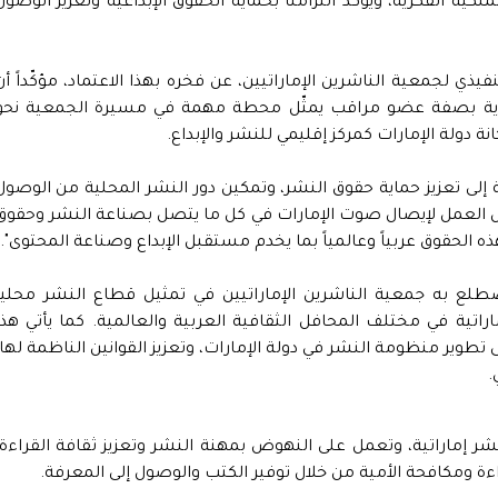
لكية الفكرية، ويؤكد التزامنا بحماية الحقوق الإبداعية وتعزيز الوصول
ي لجمعية الناشرين الإماراتيين، عن فخره بهذا الاعتماد، مؤكّداً أن
فكرية بصفة عضو مراقب يمثّل محطة مهمة في مسيرة الجمعية نحو
ة دولة الإمارات كمركز إقليمي للنشر والإبداع.
ى تعزيز حماية حقوق النشر، وتمكين دور النشر المحلية من الوصول
ل العمل لإيصال صوت الإمارات في كل ما يتصل بصناعة النشر وحقوق
 الحقوق عربياً وعالمياً بما يخدم مستقبل الإبداع وصناعة المحتوى".
ذي تضطلع به جمعية الناشرين الإماراتيين في تمثيل قطاع النشر محلياً
ماراتية في مختلف المحافل الثقافية العربية والعالمية. كما يأتي هذا
طوير منظومة النشر في دولة الإمارات، وتعزيز القوانين الناظمة لها،
.
جمعية في عضويتها أكثر من 360 دار نشر إماراتية، وتعمل على النهوض بمهنة النشر وتعزيز ثقافة القراءة
اءة ومكافحة الأمية من خلال توفير الكتب والوصول إلى المعرفة.