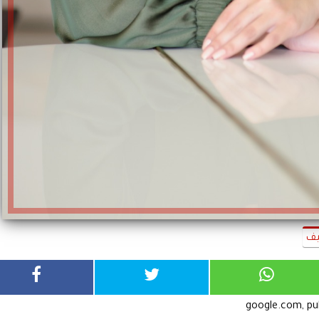
ف
google.com, p