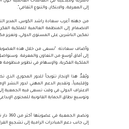
ناشرينا ومبدعينا في النقاشات العالمية حول الم
إلى المعرفة، والابتكار، والتنوع الثقافي".
من جهته أعرب سعادة راشد الكوس، المدير التنفيذ
الانضمام إلى المنظمة العالمية للملكية ال
تمكين الناشرين على المستوى الدولي، وتعزيز مكان
وأضاف سعادته: "نسعى من خلال هذه العضوية إل
إلى آفاق أوسع من التعاون والمعرفة. وسنواص
الملكية الفكرية، والإسهام في تطوير منظومة هذه
ويُعَدُّ هذا الإنجاز تتويجاً للدور المحوري ال
وإقليمياً، وتقديم الدعم المهني لدور النشر الإ
الاعتراف الدولي في وقت تسعى فيه الجمعية إلى ت
وتوسيع نطاق الحماية القانونية للمحتوى الإبداعي
وتضم ال
إلى جانب دعم المبادرات الرامية إلى تشجيع القر