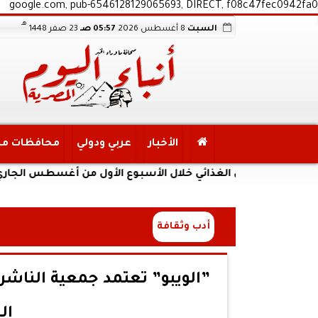
google.com, pub-6546128129065693, DIRECT, f08c47fec0942fa0
هـ
السبت
8 أغسطس 2026
05:57 صـ
23 صفر 1448
الأخبار
عربي ودولي
محافظات م
 الغذائي خلال الأسبوع الأول من أغسطس الجاري
أدب وثقافة
”الويبو” تعتمد جمعية الناشرين
ال