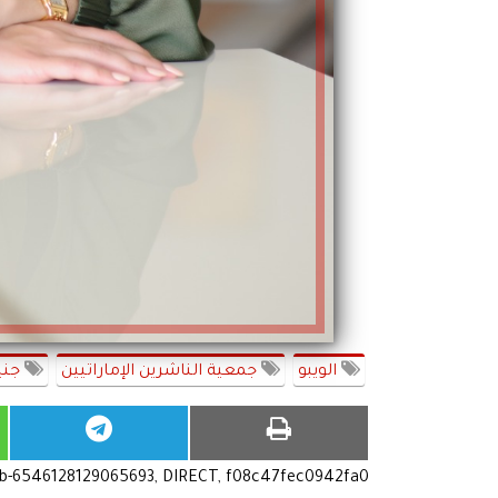
الويبو
جمعية الناشرين الإماراتيين
جني
ub-6546128129065693, DIRECT, f08c47fec0942fa0