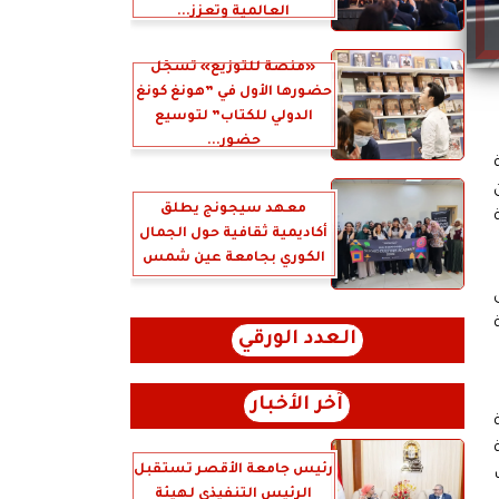
العالمية وتعزز...
«منصة للتوزيع» تسجّل
حضورها الأول في ”هونغ كونغ
الدولي للكتاب” لتوسيع
حضور...
معهد سيجونج يطلق
ة
أكاديمية ثقافية حول الجمال
الكوري بجامعة عين شمس
العدد الورقي
آخر الأخبار
رئيس جامعة الأقصر تستقبل
الرئيس التنفيذي لهيئة