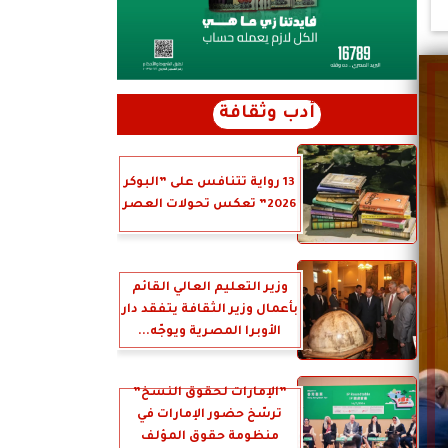
أدب وثقافة
13 رواية تتنافس على ”البوكر
2026” تعكس تحولات العصر
وزير التعليم العالي القائم
بأعمال وزير الثقافة يتفقد دار
الأوبرا المصرية ويوجّه...
”الإمارات لحقوق النسخ”
ترسّخ حضور الإمارات في
منظومة حقوق المؤلف