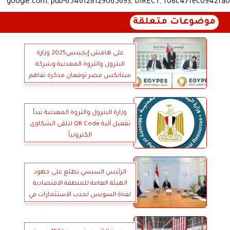
google.com, pub-6546128129065693, DIRECT, f08c47fec0942fa0
موضوعات متعلقة
على هامش إيجيبس2025 وزارة
البترول والثروة المعدنية وشركة
ميثانكس مصر توقعان مذكرة تفاهم
جديدةلدعم تنفيذ إدارة سلامة
العمليات في القطاع
وزارة البترول والثروة المعدنية تبدأ
تفعيل آلية QR Code لتلقى الشكاوى
الكترونياً
الرئيس السيسي يطلع على جهود
الهيئة العامة للمنطقة الاقتصادية
لقناة السويس لجذب الاستثمارات في
القطاعات الصناعية