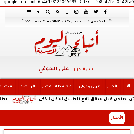
google.com, pub-6546128129065693, DIRECT, f08c47fec0942fa0
هـ
الخميس
6 أغسطس 2026
08:31 صـ
21 صفر 1448
على الحوفي
رئيس التحرير
الأخبار
عربي ودولي
محافظات مصر
الرياضة
اقتصاد
قبل سائق تابع لتطبيق النقل الذكي
بطارية ضخمة وتصميم
الأخبار