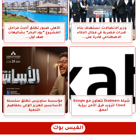
وزير الاتصالات: نستهدف بناء
الأهلي صبور تطلق أحدث مراحل
قدرات مصرية في مجال الذكاء
المشروع ”يود البحر” بشاليهات
الاصطناعي قادرة على...
صف اول...
شركة Exabeam تتعاون مع Google
مؤسسة ساويرس تطلق سلسلة
Cloud لتزويد فرق الأمن برؤية
الأسانسير لتعزيز الوعي بمفاهيم
أعمق...
التنمية
الفيس بوك