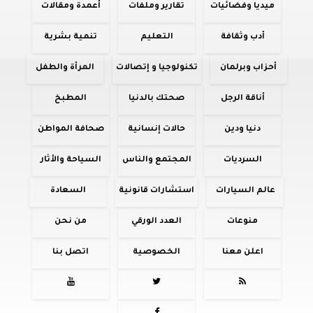
ميديا وفضائيات
تقارير وملفات
أعمدة ومقالات
أدب وثقافة
التعليم
تنمية بشرية
أحزاب وبرلمان
تكنولوجيا و إتصالات
المرأة والطفل
أناقة الرجل
صحتك بالدنيا
المطبخ
دنيا ودين
حالات إنسانية
صحافة المواطن
السرديات
المجتمع والناس
السياحة والأثار
عالم السيارات
استشارات قانونية
السعادة
منوعات
العدد الورقي
من نحن
اعلن معنا
الخصوصية
اتصل بنا


