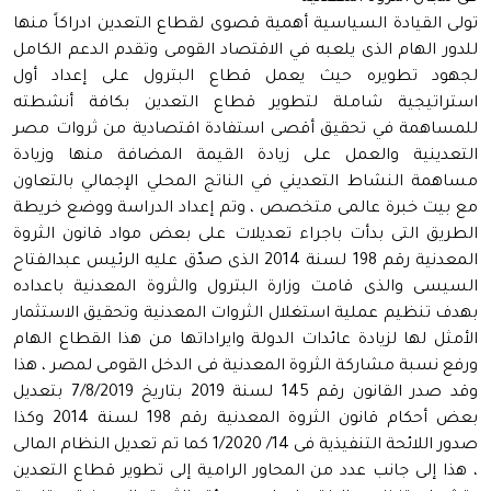
تولى القيادة السياسية أهمية قصوى لقطاع التعدين ادراكاً منها
للدور الهام الذى يلعبه في الاقتصاد القومى وتقدم الدعم الكامل
لجهود تطويره حيث يعمل قطاع البترول على إعداد أول
استراتيجية شاملة لتطوير قطاع التعدين بكافة أنشطته
للمساهمة في تحقيق أقصى استفادة اقتصادية من ثروات مصر
التعدينية والعمل على زيادة القيمة المضافة منها وزيادة
مساهمة النشاط التعديني في الناتج المحلي الإجمالي بالتعاون
مع بيت خبرة عالمى متخصص ، وتم إعداد الدراسة ووضع خريطة
الطريق التى بدأت باجراء تعديلات على بعض مواد قانون الثروة
المعدنية رقم 198 لسنة 2014 الذى صدّق عليه الرئيس عبدالفتاح
السيسى والذى قامت وزارة البترول والثروة المعدنية باعداده
بهدف تنظيم عملية استغلال الثروات المعدنية وتحقيق الاستثمار
الأمثل لها لزيادة عائدات الدولة وايراداتها من هذا القطاع الهام
ورفع نسبة مشاركة الثروة المعدنية فى الدخل القومى لمصر ، هذا
وقد صدر القانون رقم 145 لسنة 2019 بتاريخ 7/8/2019 بتعديل
بعض أحكام قانون الثروة المعدنية رقم 198 لسنة 2014 وكذا
صدور اللائحة التنفيذية فى 14/ 1/2020 كما تم تعديل النظام المالى
، هذا إلى جانب عدد من المحاور الرامية إلى تطوير قطاع التعدين