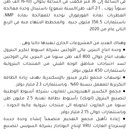
في الساعة إلى 36 متر مكعب في الساعة بحوالي (10-16 ألف طن
سنوياً زيوت ، 1-2 ألف طن/السنة شموع) باستبدال وحدة معالجة
العطريات بمادة الفورفورال بوحدة للمعالجة بمادة NMP،
باستثمارات 356.5 مليون جنيه.. والمخطط الانتهاء منه في الربع
الثانى عام من 2020.
وهناك العديد من المشروعات الجارى تنفيذها حاليا وهى :
● وحدة انتاج البنزين عالي الأوكتين بشركة اسيوط لتكرير البترول
بهدف انتاج حوالي 800 ألف طن سنويا من البنزين عالي الاوكتين
لسد احتياجات مناطق الوجه القبلي من المنتجات البترولية
باستثمارات 450 مليون دولار
● توسعات مجمع تكرير ميدور بالإسكندرية بهدف زيادة الطاقة
التكريرية للمعمل بنسبة 60% ، وباستثمارات 2.3 مليار دولار.
● مجمع التكسير الهيدروجينى للمازوت بشركة أسيوط الوطنية
لتصنيع البترول (انوبك) بأسيوط بطاقة تغذية 2.5 مليون طن
سنويا من المازوت لتحويله الى منتجات بترولية عالية الجودة ،
وباستثمارات حوالي 2.15 مليار دولار .
● إعادة تأهيل مجمع التفحيم متضمناً إنشاء وحدة جديدة
لإسترجاع الغازات VRU لإنتاج البوتاجاز بشركة السويس لتصنيع