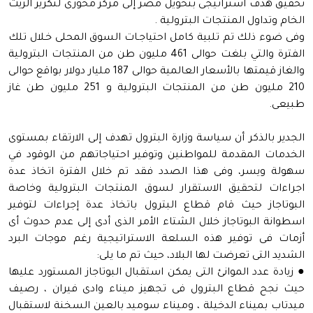
تحقيق هدف استراتيجى بتحويل مصر إلى مركز محورى لتكرير الزيت
الخام وتداول المنتجات البترولية .
وفى ضوء ذلك تم تلبية كامل احتياجـات السوق المحلى خـلال تلك
الفترة والتي بلغت حوالى 461 مليون طن من المنتجات البترولية
والغاز قيمتها بالأسعار العالمية حوالى 187 مليار دولار بواقع حوالى
210 مليون طن من المنتجات البترولية و 251 مليون طن غاز
طبيعى.
الجدير بالذكر أن سياسة وزارة البترول تهدف إلى الارتقاء بمستوى
الخدمات المقدمة للمواطنين وتوفير احتياجاتهم من الوقود في
سهولة ويسر، وفى هذا الصدد فقد تم خلال الفترة اتخاذ عدة
اجراءات لتحقيق الاستقرار لسوق المنتجات البترولية وخاصة
البوتاجاز حيث قام قطاع البترول باتخاذ عدة إجراءات لتوفير
اسطوانة البوتاجاز خلال الشتاء الأمر الذى أدى إلى عدم حدوث أى
أزمات فى توفير هذه السلعة الاستراتيجية رغم موجات البرد
الشديد التى تعرضت لها البلاد، حيث تم ما يلى:
● زيادة عدد الموانئ التى يمكن استقبال البوتاجاز المستورد عليها
حيث نجح قطاع البترول فى تجهيز ميناء وادى فيران ، رصيف
ميدتاب بميناء الدخيلة ، وميناء سوميد بالعين السخنة لاستقبال