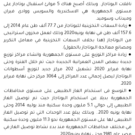
ناقلات البوتاجاز.. وبذلك أصبح هناك 5 موانئ استقبال بوتاجاز على
مستوى الجمهورية هي الاسكندرية والسويس ووادى فيران
وميدتاب وسوميد.
● زيادة السعات التخزينية للبوتاجاز من 77.7 ألف طن عام 2014 إلى
157.6 ألف طن في نهاية يونيه2020 وذلك لعمل مخزون استراتيجى
من البوتاجاز (هذا بخلاف السعات التخزينية في معامل التكرير
ومصانع معالجة البوتاجاز بالحقول).
● زيادة مراكز التوزيع على مستوى الجمهورية وانشاء مراكز توزيع
جديدة ببعض المدن العمرانية الجديدة حيث تم خلال الفترة وحتى
نهاية فبراير 2020 تشغيل 202 مركز جديد لتوزيع أسطوانات
البوتاجاز ليصل إجمالي عدد المراكز إلى 3064 مركز حتى نهاية فبراير
2020.
● التوسع فى استخدام الغاز الطبيعى على مستوى محافظات
الجمهورية بديلا عن استخدام البوتاجاز حيث تم توصيل الغاز
الطبيعي إلى حوالي 5.1 مليون وحدة سكنية منذ يوليه 2014 وحتى
نهاية يونيه 2020.. وبذلك يبلغ عدد الوحدات التي تم توصيل الغاز
الطبيعى لها على مستوى الجمهورية نحو 11.3 مليون وحدة سكنية
في مختلف محافظات الجمهورية منذ بدء نشاط توصيل الغاز في
مصر عام 1981 وحتى نهاية يونيه2020.