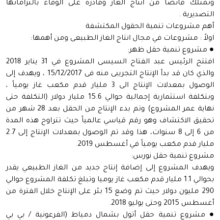
ًوتمتلك فائضاَ من انتاج الغاز وقادرة على الوفاء بالتزاماتها
التصديرية .
أهم مشروعات تنمية الحقول المكتشفة
اولاً : مشروعات في مجال انتاج الغاز الطبيعى ومن أهمها:
● مشروع تنمية حقل ظهر:
افتتح الرئيس عبد الفتاح السيسى المشروع في 31 يناير 2018
والذي كان قد بدأ الإنتاج التجريبى منه فى 15/12/2017 ، ويهدف إلى
الوصول بمعدلات الإنتاج الى 3 مليار قدم مكعب غاز يومياً ،
وبتكلفة استثمارية إجمالية حوالي 15.6 مليار دولار (التكلفة حتى
نهاية عمر المشروع) وتم بدء الإنتاج من الحقل بعد 28 شهر من
تحقيق الاكتشاف وهو رقم قياسي عالمياً حيث تتراوح هذه المدة
من 6 إلى 8 سنوات، هذا وقد تم الوصول بمعدلات الإنتاج إلى 2.7
مليار قدم مكعب يومياً في أغسطس 2019.
مشروع تنمية حقل نورس:
ويهدف المشروع إلى إضافة إنتاج جديد من الغاز الطبيعي يقدر
بحوالي 1.1 مليار قدم مكعب غاز يوميا وتبلغ تكلفة المشروع حوالي
290 مليون دولار حيث تم وضع 15 بئر على الإنتاج خلال الفترة من
أغسطس 2015 وحتى يوليو 2018.
● مشروع تنمية حقل أتول بشمال دمياط (الفرعونية / بي بي