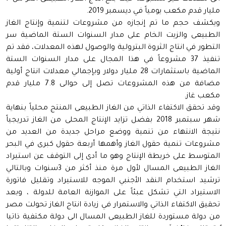
مليار قدم مكعب يومياً في ديسمبر 2019.
ويكشف حجم ما تم إنجازه من مشروعات لتنمية وإنتاج الغاز
الطبيعى والزيت الخام على مدار السنوات الستة الماضية سر
التطور في انتاج الثروة البترولية والوصول لهذه المعدلات، فقد تم
تنفيذ 37 مشروعاً في هذا المجال على مدار السنوات الستة
الماضية باستثمارات 28 مليار دولار وبإجمالي معدلات انتاج أولية
مضافة من هذه المشروعات تصل إلى حوالى 7.8 مليار قدم
مكعب غاز.
وقد تحقق الاكتفاء الذاتي من الغاز الطبيعى المنتج محلياً بنهاية
شهر سبتمبر 2018 بفضل تزايد الإنتاج المحلى من الغاز تدريجياً
نتيجة الانتهاء من تنمية ووضع مراحل جديدة من العديد من
مشروعات تنمية حقول الغاز وأهمها أربعة حقول كبرى في البحر
المتوسط على خريطة الإنتاج وهو ما أدى إلى التوقف عن استيراد
الغاز الطبيعى المسال لأول مرة منذ أكثر من 3سنوات وبالتالي
ترشيد استخدام النقد الأجنبي الموجه للاستيراد وتقليل فاتورة
الاستيراد التي تشكل عبئاً على الموازنة العامة للدولة ، وبعد
تحقيق الاكتفاء الذاتي والاستمرار في زيادة انتاج الغاز تحولت مصر
من دولة مستوردة للغاز الطبيعى المسال الى دولة مكتفية ذاتيا