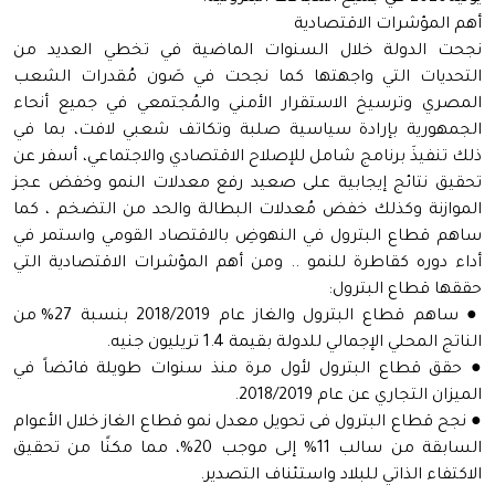
أهم المؤشرات الاقتصادية
نجحت الدولة خلال السنوات الماضية في تخطي العديد من
التحديات التي واجهتها كما نجحت في صَون مُقدرات الشعب
المصري وترسيخ الاستقرار الأمني والمُجتمعي في جميع أنحاء
الجمهورية بإرادة سياسية صلبة وتكاتف شعبي لافت، بما في
ذلك تنفيذَ برنامج شامل للإصلاح الاقتصادي والاجتماعي، أسفر عن
تحقيق نتائج إيجابية على صعيد رفع معدلات النمو وخفض عجز
الموازنة وكذلك خفض مُعدلات البطالة والحد من التضخم ، كما
ساهم قطاع البترول في النهوضِ بالاقتصاد القومي واستمر في
أداء دوره كقاطرة للنمو .. ومن أهم المؤشرات الاقتصادية التي
حققها قطاع البترول:
● ساهم قطاع البترول والغاز عام 2018/2019 بنسبة 27% من
الناتج المحلي الإجمالي للدولة بقيمة 1.4 تريليون جنيه.
● حقق قطاع البترول لأول مرة منذ سنوات طويلة فائضاً في
الميزان التجاري عن عام 2018/2019.
● نجح قطاع البترول فى تحويل معدل نمو قطاع الغاز خلال الأعوام
السابقة من سالب 11% إلى موجب 20%، مما مكنًا من تحقيق
الاكتفاء الذاتي للبلاد واستئناف التصدير.