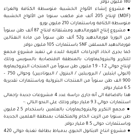
180 مليون دولار.
● مشروع إنشاء الألواح الخشبية متوسطة الكثافة والغراء
(MDF) لإنتاج 205 ألف متر مكعب سنويا من الألواح الخشبية
متوسطة الكثافة وباستثمارات 210 مليون يورو.
● مشروع إنتاج الفورمالدهيد ومشتقاته لانتاج 87 ألف طن سنوياً
من اليوريا فورمالدهيد و52 ألف طن سنوياً من مادة النفثالين
فورمالدهيد المسلفن SNF باستثمارات 105 مليون دولار.
كما يجرى اتخاذ الإجراءات اللازمة للبدء في تنفيذ مشروع مجمع
للتكرير والبتروكيماويات بالمنطقة الاقتصادية بالسويس وذلك
لإنتاج حوالي 1.2 – 1.9 مليون طن سنوياً من المنتجات البتروكيماوية
(البولي ايثيلين / البروبيلين / البنزول / البيوتاديين) وحوالي 750 –
900 الف طن سنوياً من المنتجات البترولية وباستثمارات تقديرية
6.5 مليار دولار.
هذا بالاضافة الى أنه جارى دراسة عدد 4 مشروعات جديدة بإجمالى
استثمارات حوالي 9.3 مليار دولار وذلك علي النحو التالي :-
● مجمع التكرير والبتروكيماويات بالعلمين باستخدام 2.5 مليون
طن سنويا من الزيت الخام والمتكثفات بمنطقة العلمين الجديدة
وباستثمارات حوالى 8.5 مليار دولار.
● مشروع انتـاج الايثانول الحيوي بدمياط بطاقة تغذية حوالي 420