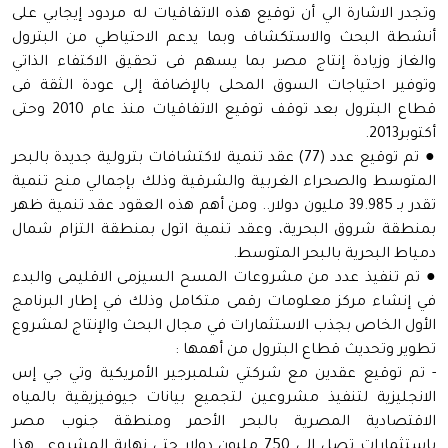
وتجدر الاشارة الي أن توقيع هذه الاتفاقيات له مردود إيجابي على
أنشطة البحث والاستكشاف وبما يدعم الاحتياطي من البترول
والغاز وزيادة إنتاج مصر بما يسهم فى تحقيق الاكتفاء الذاتي
وتوفير احتياجات السوق المحلى بالإضافة إلى عودة الثقة فى
قطاع البترول بعد توقف توقيع الاتفاقيات منذ عام 2010 وحتى
أكتوبر2013.
● تم توقيع عدد (77) عقد تنمية لاكتشافات بترولية جديدة بالبحر
المتوسط والصحراء الغربية والشرقية وذلك بإجمالي منح تنمية
تقدر بـ 39.985 مليون دولار.. ومن أهم هذه العقود عقد تنمية ظهر
بمنطقة شروق البحرية، وعقد تنمية اتول بمنطقة التزام شمال
دمياط البحرية بالبحر المتوسط.
● تم تنفيذ عدد من مشروعات المسح السيزمى الاقليمى والبدء
في إنشاء مركز معلومات رقمى متكامل وذلك في إطار البرنامج
الأول الخاص بجذب الاستثمارات في مجال البحث والإنتاج لمشروع
تطوير وتحديث قطاع البترول من أهمها :
- تم توقيع عقدين مع شركتي شلمبرجير الأمريكية وتي جي إس
الانجليزية لتنفيذ مشروعين لتجميع بيانات جيوفيزيقية بالمياه
الاقتصادية المصرية بالبحر الأحمر ومنطقة جنوب مصر
باستثمارات تصل إلى 750 مليون دولار حتى نهاية المشروع.. هذا