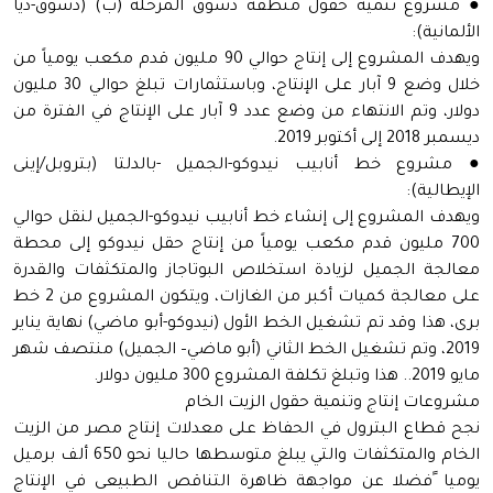
● مشروع تنمية حقول منطقة دسوق المرحلة (ب) (دسوق-ديا
الألمانية):
ويهدف المشروع إلى إنتاج حوالي 90 مليون قدم مكعب يومياً من
خلال وضع 9 آبار على الإنتاج، وباستثمارات تبلغ حوالي 30 مليون
دولار، وتم الانتهاء من وضع عدد 9 آبار على الإنتاج في الفترة من
ديسمبر 2018 إلى أكتوبر 2019.
● مشروع خط أنابيب نيدوكو-الجميل -بالدلتا (بتروبل/إينى
الإيطالية):
ويهدف المشروع إلى إنشاء خط أنابيب نيدوكو-الجميل لنقل حوالي
700 مليون قدم مكعب يومياً من إنتاج حقل نيدوكو إلى محطة
معالجة الجميل لزيادة استخلاص البوتاجاز والمتكثفات والقدرة
على معالجة كميات أكبر من الغازات، ويتكون المشروع من 2 خط
برى، هذا وقد تم تشغيل الخط الأول (نيدوكو-أبو ماضي) نهاية يناير
2019، وتم تشغيل الخط الثاني (أبو ماضي– الجميل) منتصف شهر
مايو 2019.. هذا وتبلغ تكلفة المشروع 300 مليون دولار.
مشروعات إنتاج وتنمية حقول الزيت الخام
نجح قطاع البترول في الحفاظ على معدلات إنتاج مصر من الزيت
الخام والمتكثفات والتي يبلغ متوسطها حاليا نحو 650 ألف برميل
يوميا ًفضلا عن مواجهة ظاهرة التناقص الطبيعى في الإنتاج