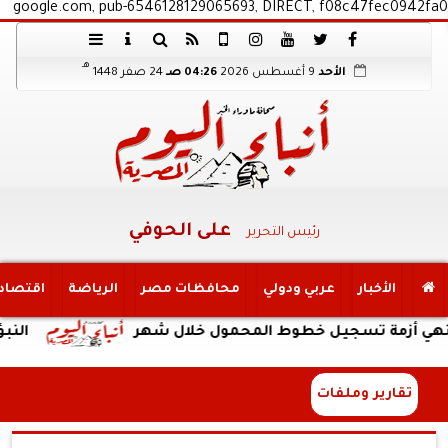
google.com, pub-6546128129065693, DIRECT, f08c47fec0942fa0
هـ
الأحد
9 أغسطس 2026
04:26 صـ
24 صفر 1448
على الحوفي
رئيس التحرير
الأخبار
عربي ودولي
محافظات مصر
الرياضة
اقتصاد
 تسجيل خطوط المحمول خلال شهر
النبؤة
تقارير وملفات