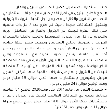
جذب استثمارات جديدة إلى مصر للبحث عن البترول والغاز
● نجح قطاع البترول في احراز تقدم كبير لدفع عجلة الاستثمار في
البحث عن البترول والغاز في مصر من أجل تنمية الثروات البترولية
وتحقيق اكتشافات جديدة ، حيث تم طرح عدد 7 مزايدات عالمية
خلال تلك الفترة للبحث عن البترول والغاز في المناطق البرية
والبحرية في كل من البحرين المتوسط والأحمر والدلتا والصحراء
الغربية والشرقية وخليج السويس وصعيد مصر منها مزايدة
للبحث عن البترول والغاز لأول مرة في منطقة البحر الأحمر وتمثل
أحد ثمار اتفاقية ترسيم الحدود البحرية مع السعودية والتي
سمحت ببدء مزاولة النشاط البترولى لأول مرة في هذه المنطقة
البكر الواعدة ، وقد أسفرت تلك المزايدات عن ترسية 31 منطقة
للبحث عن البترول والغاز على شركات عالمية منها شركتي اكسون
موبيل وشيفرون بإستثمارات حدها الأدنى حوالى 1.9 مليار دولار
ومنح توقيع حوالى 249 مليون دولار .
● شهدت الفترة من يوليه2014 حتى يونيه2020 توقيع 84 اتفاقية
بترولية جديدة مع الشركات العالمية للبحث عن البترول والغاز ،
باستثمارات حدها الأدنى حوالى 14.8 مليار دولار ومنح توقيع قدرها
حوالى 1.1 مليار دولار لحفر 351 بئراً.