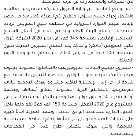
من الشركات والاستثمارات في غرب المتوسط.
- تم توقيع اتفاقية بين وزارة البترول وشركة شلمبرجير العالمية
وتشمل إجراء مسح سيزمي متقدم يتم تنفيذه لأول مرة في مصر
لإعادة تقييم الموارد البترولية في منطقة خليج السويس لزيادة
احتياطيات وانتاج الزيت الخام وقد تم البدء فى أعمال المسح
السيزمى الإقليمي لمساحة 345 كم2 في يناير 2020 لشركة بترول
خليج السويس (جابكو) و كذلك بدء المسح السيزمى لشركة نبتون
لمساحة 100 كم2 في مارس 2020 باستخدام تكنولوجيا النودز
الحديثة.
- مشروع تجميع البيانات الجيوفيزيقية بالمناطق المفتوحة بجنوب
مصر قامت شركة جنوب الوادي القابضة للبترول بالتعاقد مع
شركة تى جى إس الإنجليزية لتنفيذ مشروع يهدف لتجميع بيانات
جيوفيزيقية بالمناطق البرية المفتوحة بنطاق أعمالها وبتكلفة
أولية تقدر بـ 50 مليون دولار ، هذا وجدير بالذكر أنه سيتم البدء في
المشروع عام 2020 لتغطى مساحة 150 ألف كم2 تقع كلها داخل
الحدود الإدارية لمحافظة الوادي الجديد.. وتعقد الشركة آمالاً كبيرة
على البيانات المسجلة والتي من شأنها إنجاح المزايدة المستقبلية
المزمعة والتي سوف تتضمن طرح عدداً من القطاعات
بالمحافظة.