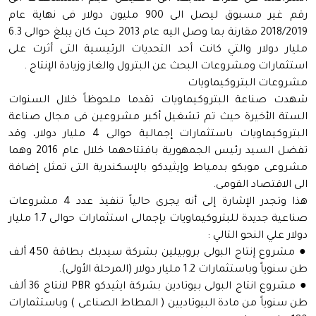
رقم غير مسبوق ليصل الى 900 مليون دولار فى نهاية عام
2018/2019 مقارنة بما وصل اليه عام 2013 حيث كان يبلغ حوالى 6.3
مليار دولار والتي كانت أحد التحديات الرئيسية التى أثرت على
استثمارات ومشروعات البحث عن البترول والغاز وزيادة الإنتاج .​​
مشروعات البتروكيماويات
شهدت صناعة البتروكيماويات تقدما ملحوظاً خلال السنوات
الستة الأخيرة حيث تم تشغيل أكبر مشروعين فى مجال صناعة
البتروكيماويات باستثمارات إجمالية حوالى 4 مليار دولار، وقد
تفضل السيد رئيس الجمهورية بافتتاحهما خلال عام 2016 وهما
مشروعى موبكو بدمياط وإيثيدكو بالإسكندرية التى تمثل إضافة
الى الاقتصاد القومى.
هذا وتجدر الإشارة إلى أنه يجرى حالياً تنفيذ عدد 4 مشروعات
صناعية جديدة للبتروكيماويات بإجمالى استثمارات حوالى 1.7 مليار
دولار علي النحو التالي :
● مشروع إنتاج البولى بروبيلين بشركة سيدبك بطاقة 450 ألف
طن سنوياً وباستثمارات 1.2 مليار دولار (المرحلة الأولى).
● مشروع انتاج البولى بيوتادين بشركة ايثيدكو PBR لانتاج 36 ألف
طن سنوياً من مادة البيوتاديين ( المطاط الصناعى ) وباستثمارات