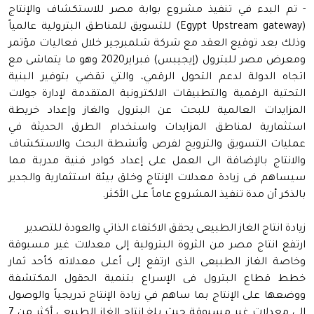
- تم البدء في تنفيذ مشروع بوابة مصر للاستكشاف والإنتاج
(Egypt Upstream gateway) للتسويق للمناطق البترولية عالمياً
وذلك بعد توقيع العقد مع شركة شلمبرجير خلال فعاليات مؤتمر
ومعرض مصر للبترول (إيجيبس) فبراير2020 وهو ما يتماشى مع
اتجاه الدولة لدعم التحول الرقمي، والتي تقضي بتوفير البنية
التحتية الرقمية والتطبيقات الالكترونية المتقدمة لإدارة جولات
المزايدات العالمية للبحث عن البترول والغاز وإعداد خريطة
استثمارية لمناطق المزايدات واستخدام الطرق الحديثة في
عمليات التسويق والترويج لفرص وأنشطة البحث والاستكشاف
والانتاج بالإضافة الى العمل على إعداد كوادر فنية مدربة مما
سيساهم فى زيادة معدلات الإنتاج وخلق بيئة استثمارية والجدير
بالذكر أن مدة تنفيذ المشروع عاماً على الأكثر.
زيادة انتاج الغاز الطبيعى يحقق الاكتفاء الذاتي والعودة للتصدير
ارتفع انتاج مصر من الثروة البترولية إلى معدلات غير مسبوقة
وخاصة الغاز الطبيعى الذى ارتفع إلى أعلى معدلاته كأحد ثمار
خطط قطاع البترول فى الإسراع بتنمية الحقول المكتشفة
ووضعها على الإنتاج بما ساهم في زيادة الإنتاج تدريجياً والوصول
الى معدلات غير مسبوقة حيث بلغ انتاج الغاز الطبيعى أكثر من 7