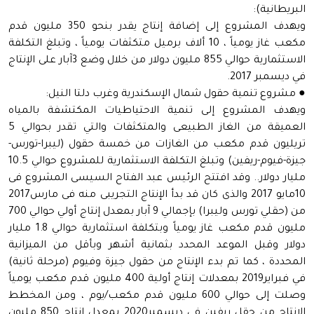
البريطانية):
ويهدف المشروع إلى إضافة إنتاج يقدر بنحو 350 مليون قدم
مكعب غاز يومياً ، 10 ألاف برميل متكثفات يومياً ، وتبلغ التكلفة
الاستثمارية حوالي 855 مليون دولار من خلال وضع 3آبار على الإنتاج
في ديسمبر 2017.
● ​مشروع تنمية حقول شمال الإسكندرية وغرب دلتا النيل:
ويهدف المشروع إلى تنمية الاحتياطيات المكتشفة بالمياه
العميقة من الغاز الطبيعى والمتكثفات والتي تقدر بحوالي 5
تريليون قدم مكعب من الغازات من خمسة حقول (ليبرا-تورس-
جيزة-فيوم-ريفين) وتبلغ التكلفة الاستثمارية للمشروع حوالي 10.5
مليار دولار.. وقد افتتح الرئيس عبد الفتاح السيسى المشروع فى
10مايو 2017 والذى كان قد بدأ الإنتاج التجريبى منه فى مارس2017
من (حقلي تورس وليبرا) بإجمالي 9 آبار بمعدل إنتاج أولي حوالي 700
مليون قدم مكعب غاز يومياً وبتكلفة استثمارية حوالي 1.8 مليار
دولار وقبل الموعد المحدد بثمانية أشهر وبأقل من الميزانية
المحددة ، كما تم بدء الإنتاج من حقول جيزة وفيوم (مرحلة ثانية)
في فبراير2019 بمعدلات إنتاج أولية 400 مليون قدم مكعب يومياً
وصلت إلى حوالي 600 مليون قدم مكعب/يوم ، ومن المخطط
الإنتاج من حقل ريفين في ديسمبر2020 بمعدل إنتاج 850 مليون