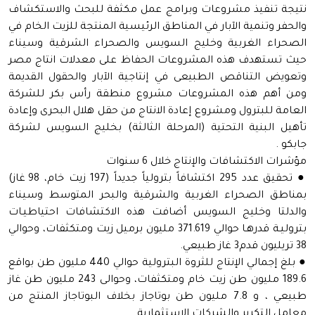
نتيجة تنفيذ مشروعات وبرامج عمل مكثفة للبحث والاستكشاف
والحفر وتنمية الآبار في المناطق الرئيسية المنتجة للزيت الخام في
الصحراء الغربية وخليج السويس والصحراء الشرقية وسيناء
حيث تستهدف هذه المشروعات الحفاظ على معدلات انتاج مصر
وتعويض التناقص الطبيعى في إنتاجية الآبار والحقول القديمة
ومن أهم هذه المشروعات مشروع منطقة رأس بكر للشركة
العامة للبترول ومشروع إعادة الانتاج من حقل هلال البحرى وإعادة
تأهيل البنية التحتية (المرحلة الثالثة) بخليج السويس لشركة
جابكو .
مؤشرات الاكتشافات والإنتاج خلال 6 سنوات
● تحقيق عدد 295 اكتشافاً بترولياً جديداً (197 زيت خام، 98 غاز)
بمناطق الصحراء الغربية والشرقية والبحر المتوسط وسيناء
والدلتا وخليج السويس أضافت هذه الاكتشافات احتياطيـات
بتروليـة قدرهـا حوالي 371.619 مليون برميل زيت ومتكثفات، وحوالي
38 تريليون قدم3 غاز طبيعي.
● بلغ إجمالي الإنتاج للثروة البترولية حوالي 440 مليون طن بواقع
189.6 مليون طن زيت خام ومتكثفات، وحوالى 243 مليون طن غاز
طبيعي ، و 7.8 مليون طن بوتاجاز بخلاف البوتاجاز المنتج من
معامل التكرير والشركات الاستثمارية.