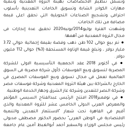
وتشمل تنظيم الاختصاصات بهيئة الثروة المعدنية وتنمية
مهارات الكوادر الشابة وتسويق الخامات التعدينية بأسلوب
احترافى وتشجيع الصناعات التحويلية التي تحقق اعلى قيمة
مضافة من تلك الخامات.
وشهدت الفترة يوليو2014/يونيه2020 تحقيق عدة إنجازات فى
مجال الثروة المعدنية من أهمها:
● تم بيع حوالى 102 طن ذهب وفضة بقيمة إجمالية حوالي 3.72
مليار دولار ، وتبلغ قيمة الإتاوة المستحقة (3%) حوالى 112 مليون
دولار .
● في أكتوبر 2018: عقد الجمعية التأسيسية الاولى للشركة
المصرية لتسويق وبيع الفوسفات كأول شركة مصرية فى السوق
العالمية تعمل في مجال تسويق وبيع الفوسفات المصرى في
الخارج بالشراكة بين هيئة الثروة المعدنية وشركة فوسفات مصر
وشركة النصر للتعدين وشركة غاز الشرق وجهاز الخدمة الوطنية.
● في نوفمبر2018: افتتح الرئيس عبدالفتاح السيسي المؤتمر
والمعرض العربى الدولى الخامس عشر للثروة المعدنية والذى
أقيم في القاهرة تحت شعار "الاستثمار التعدينى والتنمية
الاقتصادية في الوطن العربى" بحضور الدكتور مصطفى مدبولى
رئيس مجلس الوزراء والسفير أحمد أبوالغيط أمين عام جامعة