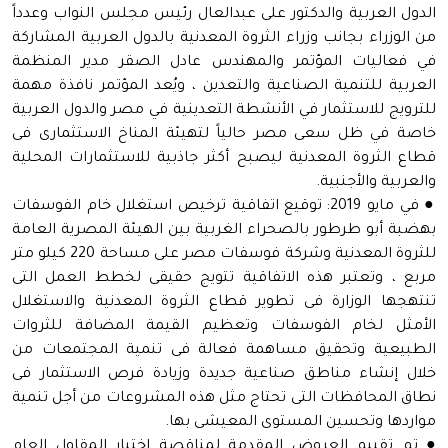
الدول العربية والدكتور على عبدالعال رئيس مجلس النواب وعدداً
من الوزراء بجانب وزراء الثروة المعدنية بالدول العربية المشاركة
في فعاليات المؤتمر والمهندس عادل الصقر مدير المنظمة
العربية للتنمية الصناعية والتعدين ، ويُعد المؤتمر نافذة مهمة
للترويج للاستثمار في الأنشطة التعدينية في مصر والدول العربية
خاصة في ظل سعى مصر حالياً لتهيئة المناخ الاستثمارى فى
قطاع الثروة المعدنية ليصبح أكثر جاذبية للاستثمارات المحلية
والعربية والأجنبية.
● في مايو 2019: توقيع اتفاقية ترخيص استغلال خام الفوسفات
بهضبة أبو طرطور بالصحراء الغربية بين الهيئة المصرية العامة
للثروة المعدنية وشركة فوسفات مصر على مساحة 220 كيلو متر
مربع ، وتعتبر هذه الاتفاقية تتويج حقيقى لخطط العمل التى
تنتهجها الوزارة فى تطوير قطاع الثروة المعدنية والاستغلال
الأمثل لخام الفوسفات وتعظيم القيمة المضافة للثروات
الطبيعية وتحقيق مساهمة فعالة فى تنمية المجتمعات من
خلال إنشاء مناطق صناعية جديدة وزيادة فرص الاستثمار فى
نطاق المحافظات التى تحتاج مثل هذه المشروعات من أجل تنمية
مواردها وتحسين المستوى المعيشى بها.
● تم تقييم العروض المقدمة لمناقصة اختيار المقاول العام