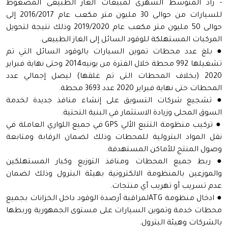
- زاد المتوسط الشهرى لمبيعات الغاز الطبيعى المضغوط
للسيارات من حوالى 30 مليون متر مكعب عام 2016/2017 إلى
حوالى 50 مليون متر مكعب عام 2019/2020 وذلك نتيجة لتحويل
المركبات المستهلكة للوقود السائل إلى الغاز الطبيعى.
● بلغ عدد محطات تموين السيارات بالوقود السائل التي تم
تشغيلها 992 محطة خلال الفترة من يونيه2014 وحتى نهاية فبراير
2020 (بخلاف المحطات التى تم غلقها) ليصل إجمالي عدد
المحطات حتى نهاية فبراير 2020 عدد 3693 محطة.
● تشجيع شركات التسويق على إنشاء منافذ جديدة لخدمة
السوق المحلى وزيادة الاستثمار في البنية التحتية.
● تركيب منظومة التتبع الألي GPS في جميع اللواري العاملة في
نقل المواد البترولية للمحطات وذلك لضمان الرقابة ومتابعة
وصول المنتج للأماكن المستهدفة.
● ربط جميع المحطات ومنافذ التوزيع وكبار المستهلكين
والموزعين بالمنظومة الالكترونية بهيئة البترول وذلك لضمان
عدم تسريب أو تهريب أي منتجات.
● ادخال منظومة ATGلمراقبة أرصدة الوقود داخل الخزانات بجميع
محطات خدمة وتموين السيارات على مستوى الجمهورية وربطها
بالشركات وهيئة البترول.