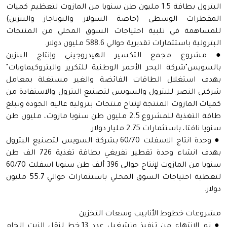
البترول بطاقة 1.5 مليون طن سنويا من المازوت لتعظيم كميات
المقطرات الوسطى (خاصة السولار والبوتاجاز والبنزين)
للمساهمة في تلبية احتياجات السوق المحلي من المنتجات
البترولية باستثمارات تقديرية حوالي 588.6 مليون دولار.
● مشروع مجمع التكسير الهيدروجيني وإنتاج البنزين
بالسويس"شركة البحر الأحمر الوطنية للتكرير والبتروكيماويات"
بهدف استغلال الطاقات الفائضة والغير مستغلة بمعامل
شركتى النصر للبترول والسويس لتصنيع البترول والاستفادة من
كميات المازوت المنتجة لإنتاج منتجات بترولية عالية الجودة وتبلغ
طاقة التغذية للمشروع 2.5 مليون طن سنويا مازوت، مليون طن
سنويا نافتا، باستثمارات 2.75 مليار دولار.
● وحدة انتاج الاسفلت 60/70 بشركة السويس لتصنيع البترول
بهدف انشاء وحدة تقطير تفريغي بطاقة تغذية 726 الف طن
سنويا من المازوت لإنتاج حوالى 396 ألف طن سنويا اسفلت 60/70
لتغطية احتياجات السوق المحلي باستثمارات حوالي 55.7 مليون
دولار.
مشروعات خطوط الأنابيب وسعات التخزين
● تم الانتهاء من تنفيذ وتشغيل عدد 13 خط لنقل الزيت الخام