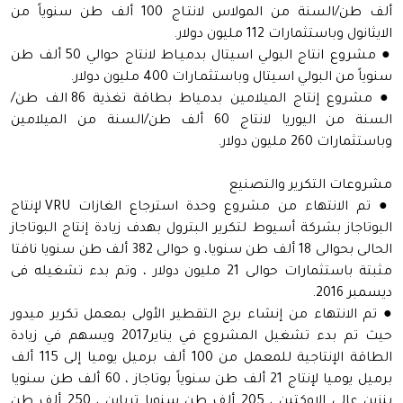
ألف طن/السنة من المولاس لانتـاج 100 ألف طن سنوياً من
الايثانول وباستثمارات 112 مليون دولار.
● مشروع انتاج البولي اسيتال بدميـاط لانتاج حوالي 50 ألف طن
سنوياً من البولي اسيتال وباستثمـارات 400 مليون دولار.
● مشروع إنتاج الميلامين بدمياط بطاقة تغذية 86 الف طن/
السنة من اليوريا لانتاج 60 ألف طن/السنة من الميلامين
وباستثمارات 260 مليون دولار.
مشروعات التكرير والتصنيع
● تم الانتهاء من مشروع وحدة استرجاع الغازات VRU لإنتاج
البوتاجاز بشركة أسيوط لتكرير البترول بهدف زيادة إنتاج البوتاجاز
الحالى بحوالى 18 ألف طن سنويا، و حوالى 382 ألف طن سنويا نافتا
مثبتة باستثمارات حوالى 21 مليون دولار ، وتم بدء تشغيله فى
ديسمبر 2016.
● تم الانتهاء من إنشاء برج التقطير الأولى بمعمل تكرير ميدور
حيث تم بدء تشغيل المشروع في يناير2017 ويسهم في زيادة
الطاقة الإنتاجية للمعمل من 100 ألف برميل يوميا إلى 115 ألف
برميل يوميا لإنتاج 21 ألف طن سنوياً بوتاجاز ، 60 ألف طن سنويا
بنزين عالي الاوكتين ، 205 ألف طن سنويا ترباين ، 250 ألف طن