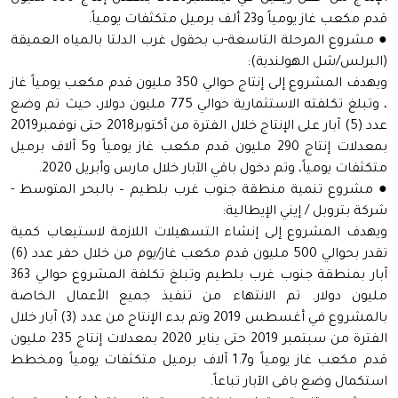
قدم مكعب غاز يومياً و23 ألف برميل متكثفات يومياً.
● مشروع المرحلة التاسعة-ب بحقول غرب الدلتا بالمياه العميقة
(البرلس/شل الهولندية):
ويهدف المشروع إلى إنتاج حوالي 350 مليون قدم مكعب يومياً غاز
، وتبلغ تكلفته الاستثمارية حوالي 775 مليون دولار، حيث تم وضع
عدد (5) آبار على الإنتاج خلال الفترة من أكتوبر2018 حتى نوفمبر2019
بمعدلات إنتاج 290 مليون قدم مكعب غاز يومياً و5 آلاف برميل
متكثفات يومياً، وتم دخول باقي الآبار خلال مارس وأبريل 2020.
● مشروع تنمية منطقة جنوب غرب بلطيم – بالبحر المتوسط -
شركة بتروبل / إيني الإيطالية:
ويهدف المشروع إلى إنشاء التسهيلات اللازمة لاستيعاب كمية
تقدر بحوالي 500 مليون قدم مكعب غاز/يوم من خلال حفر عدد (6)
آبار بمنطقة جنوب غرب بلطيم وتبلغ تكلفة المشروع حوالي 363
مليون دولار. تم الانتهاء من تنفيذ جميع الأعمال الخاصة
بالمشروع في أغسطس 2019 وتم بدء الإنتاج من عدد (3) آبار خلال
الفترة من سبتمبر 2019 حتى يناير 2020 بمعدلات إنتاج 235 مليون
قدم مكعب غاز يومياً و1.7 آلاف برميل متكثفات يومياً ومخطط
استكمال وضع باقى الآبار تباعاً.