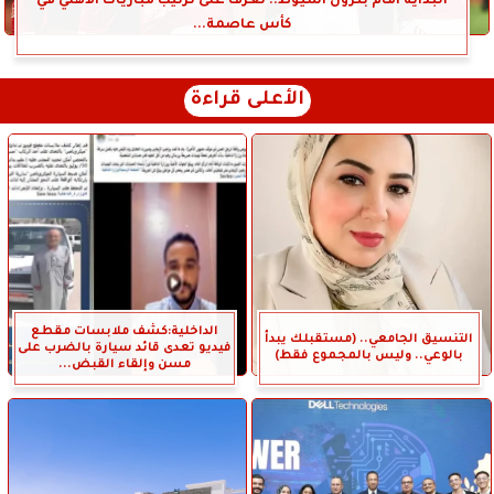
البداية أمام بترول أسيوط.. تعرف على ترتيب مباريات الأهلي في
كأس عاصمة...
الأعلى قراءة
الداخلية:كشف ملابسات مقطع
التنسيق الجامعي.. (مستقبلك يبدأ
فيديو تعدى قائد سيارة بالضرب على
بالوعي.. وليس بالمجموع فقط)
مسن وإلقاء القبض...