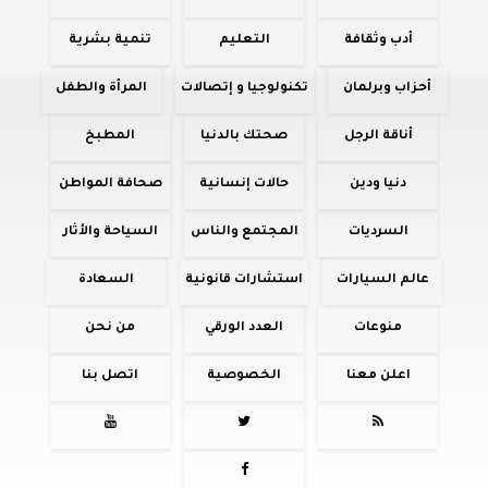
أدب وثقافة
التعليم
تنمية بشرية
أحزاب وبرلمان
تكنولوجيا و إتصالات
المرأة والطفل
أناقة الرجل
صحتك بالدنيا
المطبخ
دنيا ودين
حالات إنسانية
صحافة المواطن
السرديات
المجتمع والناس
السياحة والأثار
عالم السيارات
استشارات قانونية
السعادة
منوعات
العدد الورقي
من نحن
اعلن معنا
الخصوصية
اتصل بنا



