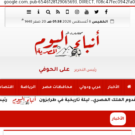
google.com, pub-6546128129065693, DIRECT, f08c47fec0942fa0
هـ
الخميس
6 أغسطس 2026
01:38 صـ
20 صفر 1448
على الحوفي
رئيس التحرير
الأخبار
عربي ودولي
محافظات مصر
الرياضة
اقتصاد
 المصري.. ليلة تاريخية في طرابزون
رئيس الوزراء
الأخبار