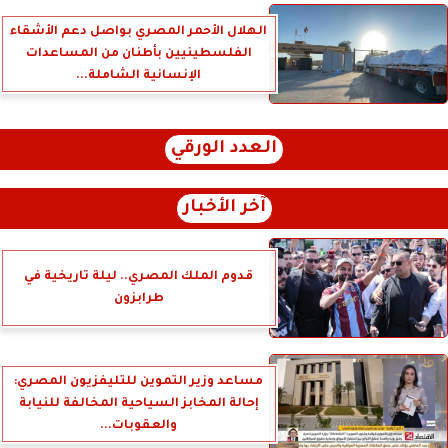
الهلال الأحمر المصري بواصل دعم الأشقاء
الفلسطينيين بأطنان من المساعدات
الإنسانية الشاملة...
العدد الورقي
آخر الأخبار
قدوم الملك المصري.. ليلة تاريخية في
طرابزون
مساعد وزير التموين للتليفزيون المصري:
إحالة المخابز السياحية المخالفة للنيابة
والعقوبات...