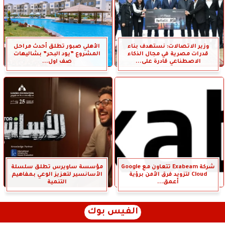
وزير الاتصالات: نستهدف بناء
الأهلي صبور تطلق أحدث مراحل
قدرات مصرية في مجال الذكاء
المشروع ”يود البحر” بشاليهات
الاصطناعي قادرة على...
صف اول...
شركة Exabeam تتعاون مع Google
مؤسسة ساويرس تطلق سلسلة
Cloud لتزويد فرق الأمن برؤية
الأسانسير لتعزيز الوعي بمفاهيم
أعمق...
التنمية
الفيس بوك