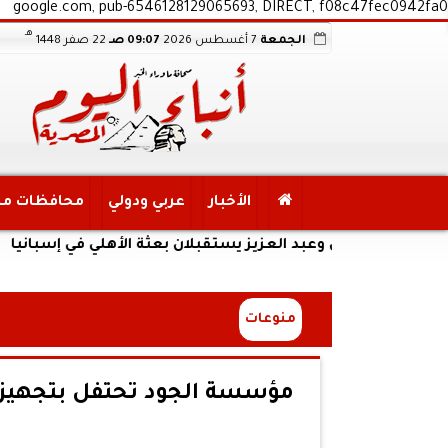
google.com, pub-6546128129065693, DIRECT, f08c47fec0942fa0
هـ
الجمعة
7 أغسطس 2026
09:07 صـ
22 صفر 1448
الأخبار
عربي ودولي
محافظات م
عدلي وعبد العزيز يستقبلان بعثة الأهلي في إسبانيا
منوعات