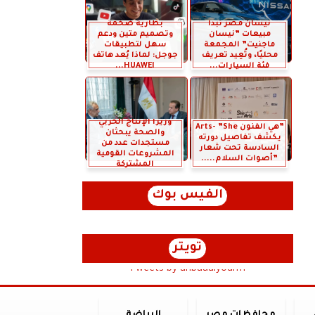
نيسان مصر تبدأ
بطارية ضخمة
مبيعات ”نيسان
وتصميم متين ودعم
ماجنيت” المجمعة
سهل لتطبيقات
محليًا، وتُعِيد تعريف
جوجل: لماذا يُعد هاتف
فئة السيارات...
HUAWEI...
وزيرا الإنتاج الحربي
”هي الفنون Arts- ”She
والصحة يبحثان
يكشف تفاصيل دورته
مستجدات عدد من
السادسة تحت شعار
المشروعات القومية
”أصوات السلام.....
المشتركة
الفيس بوك
تويتر
Tweets by anbaaalyoum1