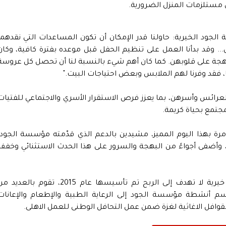
 مستلزمات المنزل الضرورية.
جود الخيرية: حاولنا قدر الإمكان أن تكون المساعدات التي نقدهما
. وقد بدأنا العمل على تنظيم الحفل قبل موعده بفترة كافية، وكان
بهجة على قلوبهن. كما كان أهم شيء بالنسبة لنا أن تحصل كل عروسة
، فقد وفرنا لهم الملابس وبعض احتياجات البيت."
العرائس وأسرهن، بما يعزز فرص الاستقرار الأسري والاجتماعي للفتيات
مجتمع بحياة كريمة.
ة بهذا اليوم المميز، مشيدين بالدعم الذي قدّمته مؤسسة الجود،
أضفى أجواءً من البهجة والسرور على هذا الحدث الاستثنائي وخفف
الجدير بالذكر أن مؤسسة الجود هي مؤسسة خيرية لا تهدف إلى الربح تم تأسيسها عام 2015، تقوم بالعدي
قسم أنشطة مؤسسة الجود إلى الرعاية الطبية والإطعام والإعانات
وافل الاغاثية لغزة ضمن عمل التحافل الوطنى للعمل الاهلى.