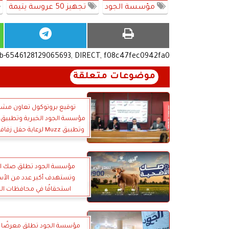
مؤسسة الجود
تجهيز 50 عروسة يتيمة
ub-6546128129065693, DIRECT, f08c47fec0942fa0
موضوعات متعلقة
توقيع بروتوكول تعاون مشت
عروسة
مؤسسة الجود تطلق صك ال
وتستهدف أكبر عدد من الأسر 
استحقاقًا في محافظات ا
مؤسسة الجود تطلق معرضًا 