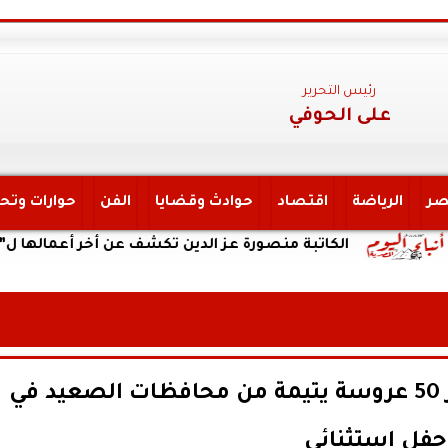
رئيس التحرير
على الحوفي
صر
الرياضة
اقتصاد
حوادث وقضايا
الفن
حوارات وتح
الكاتبة منصورة عز الدين تكشف عن أخر أعمالها ل”يحكي أن ”
مؤسسة الجود تحتفل بتجهيز 50 عروسة يتيمة من محافظات الصعيد في
حفل استثنائي