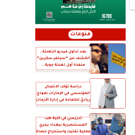
منوعات
بعد تداول فيديو التهنئة..
الكشف عن ”سيلفر سكرين”
منفذة أول تهنئة جوية...
دراسة تؤكد: الاتصال
المؤسسي في الإمارات نموذج
رياديّ للكفاءة في إدارة الأزمات
تدريسي في كلية طب
المستنصرية ببغداد يجري
عملية تفتيت واستخراج حصاة