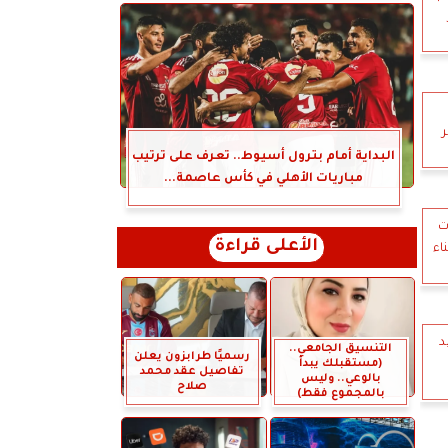
ر
البداية أمام بترول أسيوط.. تعرف على ترتيب
مباريات الأهلي في كأس عاصمة...
ت
الأعلى قراءة
اء
د
التنسيق الجامعي..
رسميًا طرابزون يعلن
(مستقبلك يبدأ
تفاصيل عقد محمد
بالوعي.. وليس
صلاح
بالمجموع فقط)