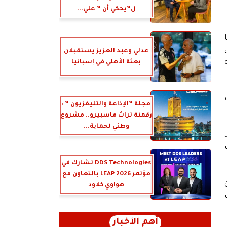
ل”يحكي أن ” علي...
عدلي وعبد العزيز يستقبلان
بعثة الأهلي في إسبانيا
مجلة ”الإذاعة والتليفزيون ” :
رقمنة تراث ماسبيرو.. مشروع
وطني لحماية...
DDS Technologies تشارك في
مؤتمر LEAP 2026 بالتعاون مع
د من
هواوي كلاود
أهم الأخبار