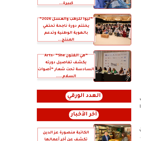
كبيرة...
”ليوا للرطب والعسل 2026”
يختتم دورة ناجحة تحتفي
بالهوية الوطنية وتدعم
المنتج...
”هي الفنون Arts- ”She
يكشف تفاصيل دورته
السادسة تحت شعار ”أصوات
السلام.....
العدد الورقي
ات
آخر الأخبار
الكاتبة منصورة عز الدين
تكشف عن أخر أعمالها