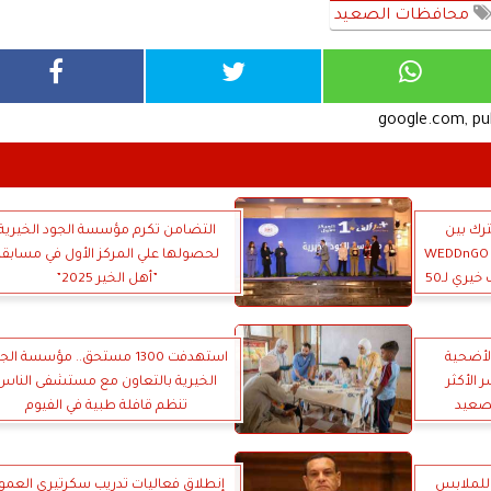
محافظات الصعيد
google.com, p
رك بين
التضامن تكرم مؤسسة الجود الخيرية
مؤسسة الجود الخيرية وتطبيق WEDDnGO
لحصولها علي المركز الأول في مسابقة
وتطبيق Muzz لرعاية حفل زفاف خيري لـ50
”أهل الخير 2025”
أضحية
استهدفت 1300 مستحق.. مؤسسة ال
الأكثر
الخيرية بالتعاون مع مستشفى الناس
لصعيد
تنظم قافلة طبية في الفيوم
للملابس
إنطلاق فعاليات تدريب سكرتيرى العمو