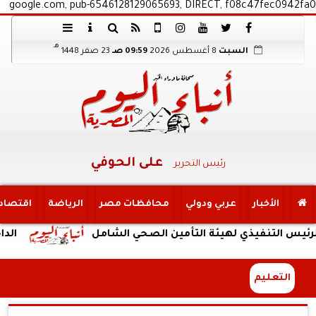
google.com, pub-6546128129065693, DIRECT, f08c47fec0942fa0
هـ
السبت
8 أغسطس 2026
09:59 صـ
23 صفر 1448
على الحوفي
رئيس التحرير
الأخبار
عربي ودولي
محافظات مصر
الرياضة
اقتصاد
نفيذي لهيئة التأمين الصحي الشامل
الداخلية: ض
التعليم