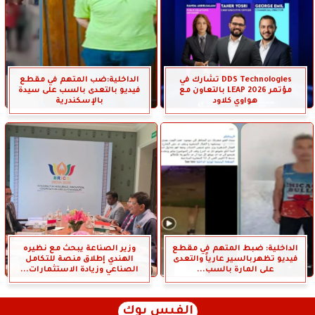
DDS Technologies تشارك في
الداخلية:ضب المتهم في مقطع
مؤتمر LEAP 2026 بالتعاون مع
فيديو بالتعدى بالسب على سيدة
هواوي كلاود
بالإسكندرية
الداخلية: ضبط المتهم في مقطع
وزير الصناعة يبحث مع نظيره
فيديو تظهربالسير عارياً والتعدى
الهندي إطلاق منصة للتكامل
على المارة بالسب...
الصناعي وزيادة الاستثمارات...
الفيس بوك