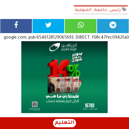
رئيس ـ جامعة ـ المنوفية
google.com, pub-6546128129065693, DIRECT, f08c47fec0942fa0
التعليم