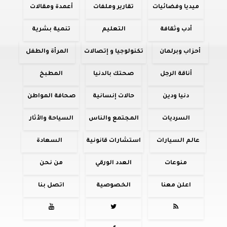
ميديا وفضائيات
تقارير وملفات
أعمدة ومقالات
أدب وثقافة
التعليم
تنمية بشرية
أحزاب وبرلمان
تكنولوجيا و إتصالات
المرأة والطفل
أناقة الرجل
صحتك بالدنيا
المطبخ
دنيا ودين
حالات إنسانية
صحافة المواطن
السرديات
المجتمع والناس
السياحة والأثار
عالم السيارات
استشارات قانونية
السعادة
منوعات
العدد الورقي
من نحن
اعلن معنا
الخصوصية
اتصل بنا


