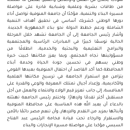
نموذجًا يحتذى في العمل والإخلاص والتميز، بفضل ما تمتلكه
من طاقات بشرية وعلمية وشبابية قادرة على مواصلة
مسيرة البناء والتنمية، مؤكدًا أن جامعة المنوفية تواصل أداء
دورها الوطني كشريك أساسي في تحقيق أهداف التنمية
الشاملة ودعم خطط الدولة نحو بناء الجمهورية الجديدة.
وأشار رئيس الجامعة إلى أن الجامعة تشهد خلال المرحلة
الحالية توسعًا كبيرًا في المبادرات الرئاسية والمجتمعية
والبرامج التعليمية والبحثية والخدمية، انطلاقًا من
مسؤوليتها تجاه المجتمع، وبما يعزز مكانتها كبيت خبرة
وطني يسهم في تحسين جودة الحياة وخدمة أبناء
المحافظة.كما أكد القاصد أن احتفال المنوفية بعيدها القومي
يتزامن مع استمرار الجامعة في ترسيخ مكانتها العلمية
والأكاديمية، وإعداد أجيال تمتلك المعرفة والوعي والقدرة على
المنافسة، إلى جانب تعزيز قيم الولاء والانتماء والعمل من أجل
مستقبل أكثر تقدمًا وازدهارًا. واختتم رئيس الجامعة تهنئته
بالدعاء أن يعيد الله هذه المناسبة على محافظة المنوفية
وأبنائها بمزيد من التقدم والازدهار، وأن تنعم مصر دائمًا بالأمن
والاستقرار والرخاء تحت قيادة فخامة الرئيس عبد الفتاح
السيسي مؤكدا علي مواصلة مسيرة الإنجازات والبناء