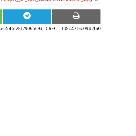
رئيس جامعة طنطا يستقبل لجان فرق تجديد الا
ub-6546128129065693, DIRECT, f08c47fec0942fa0