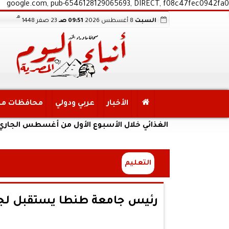
google.com, pub-6546128129065693, DIRECT, f08c47fec0942fa0
هـ
السبت
8 أغسطس 2026
09:51 صـ
23 صفر 1448
الأخبار
عربي ودولي
محافظات م
لأمن الغذائي خلال الأسبوع الأول من أغسطس الجاري
التعليم
رئيس جامعة طنطا يستقبل لجا
ل