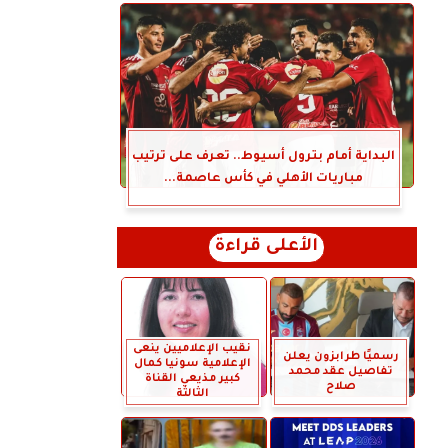
البداية أمام بترول أسيوط.. تعرف على ترتيب
مباريات الأهلي في كأس عاصمة...
الأعلى قراءة
نقيب الإعلاميين ينعى
رسميًا طرابزون يعلن
الإعلامية سونيا كمال
تفاصيل عقد محمد
كبير مذيعي القناة
صلاح
الثالثة