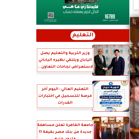
التعليم
وزير التربية والتعليم يصل
اليابان ويلتقي نظيره الياباني
لاستعراض نجاحات التعاون...
التعليم العالي : اليوم آخر
فرصة للتسجيل في اختبارات
القدرات
جامعة القاهرة تعلن مساهمة
جديدة من بنك مصر بقيمة 11