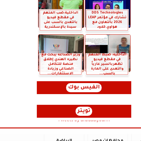
DDS Technologies
الداخلية:ضب المتهم
تشارك في مؤتمر LEAP
في مقطع فيديو
2026 بالتعاون مع
بالتعدى بالسب على
هواوي كلاود
سيدة بالإسكندرية
الداخلية: ضبط المتهم
وزير الصناعة يبحث مع
في مقطع فيديو
نظيره الهندي إطلاق
تظهربالسير عارياً
منصة للتكامل
والتعدى على المارة
الصناعي وزيادة
بالسب...
الاستثمارات...
الفيس بوك
تويتر
Tweets by anbaaalyoum1