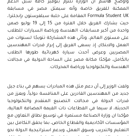
وأوضح هاشم أن الوزارة تلتزم بتوفير كافة سبل الدعم
الممكنة للفريق خاصة وأنه سيمثل مصر في مسابقة
Formula Student UK المقامة على حلبة سيلفرستون بإنجلترا،
حيث يشارك الفريق خلال الفترة من 15 إلى 19 يوليو ضمن
واحدة من أكبر مسابقات الهندسة ورياضة السيارات للطلاب
على مستوى العالم، وتأتي هذه المشاركة تتويجًا لسنوات من
العمل والابتكار، إذ يسعى الفريق إلى إبراز قدرات المهندسين
المصريين وعرض أحدث سيارة كهربائية طورها الطلاب
بالكَامل، مؤكدًا مكانة مصر على الساحة الدولية في مجالات
الهندسة والتكنولوجيا ورياضة المحركات.
ولفت الوزير إلى أن دعم مثل هذه المبادرات يسهم في بناء جيل
جديد من المهندسين القادرين على المنافسة دولياً، ويعزز من
قدرات الدولة في مجالات التصنيع المتقدم والتكنولوجيا
الحديثة، لا سيما في القطاعات ذات القيمة المضافة العالية،
مؤكدا ان وزارة الصناعة مستمرة في توسيع نطاق التعاون مع
المؤسسات الأكاديمية والقطاع الخاص، بما يحقق التكامل بين
التعليم والتدريب وسوق العمل، ويدعم استراتيجية الدولة نحو