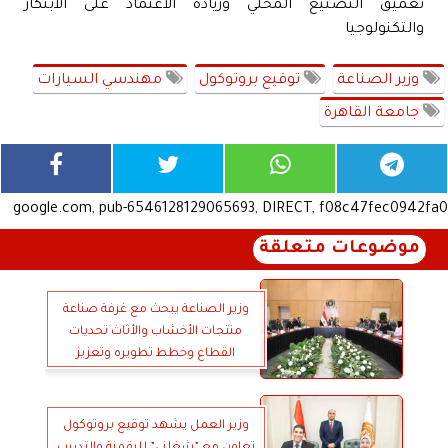
تعميق التصنيع المحلي وزيادة الاعتماد على الابتكار
والتكنولوجيا
وزير الصناعة
توقيع بروتوكول
مهندسي السيارات
جامعة القاهرة
google.com, pub-6546128129065693, DIRECT, f08c47fec0942fa0
موضوعات متعلقة
وزير الصناعة يبحث مع غرفة صناعة
منتجات الأخشاب والأثاث تحديات
القطاع وخطط تطويره وتعزيز
الصادرات
وزير العمل يشهد توقيع بروتوكول