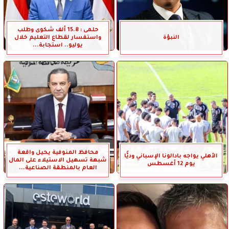
حلمى : 15.8 ألف شكوى وطلب
النبؤة
واستفسار لقطاع التعليم خلال
يوليو.. استجابة...
محافظ المنوفية يحيل واقعة
الأهلي يواجه بادالونا الإسباني وديًّا
شبهة تسهيل الاستيلاء على المال
يوم 12 أغسطس
العام بالمنطقة الصناعية...