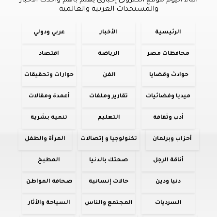
أنباء اليوم موقع الكترونى إخباري يهتم بأهم وأحدث الأخبار
والمستجدات العربية والعالمية
الرئيسية
الأخبار
عربي ودولي
محافظات مصر
الرياضة
اقتصاد
حوادث وقضايا
الفن
حوارات وتحقيقات
ميديا وفضائيات
تقارير وملفات
أعمدة ومقالات
أدب وثقافة
التعليم
تنمية بشرية
أحزاب وبرلمان
تكنولوجيا و إتصالات
المرأة والطفل
أناقة الرجل
صحتك بالدنيا
المطبخ
دنيا ودين
حالات إنسانية
صحافة المواطن
السرديات
المجتمع والناس
السياحة والأثار