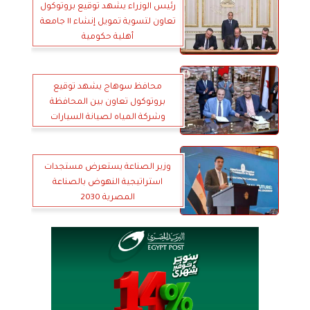
رئيس الوزراء يشهد توقيع بروتوكول
تعاون لتسوية تمويل إنشاء ١١ جامعة
أهلية حكومية
محافظ سوهاج يشهد توقيع
بروتوكول تعاون بين المحافظة
وشركة المياه لصيانة السيارات
والمعدات
وزير الصناعة يستعرض مستجدات
استراتيجية النهوض بالصناعة
المصرية 2030