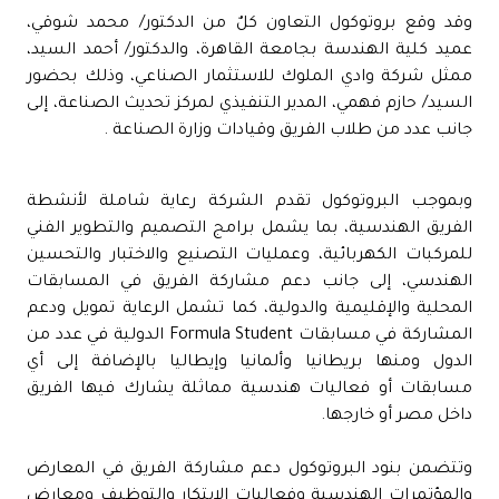
وقد وقع بروتوكول التعاون كلٌ من الدكتور/ محمد شوقي،
عميد كلية الهندسة بجامعة القاهرة، والدكتور/ أحمد السيد،
ممثل شركة وادي الملوك للاستثمار الصناعي، وذلك بحضور
السيد/ حازم فهمي، المدير التنفيذي لمركز تحديث الصناعة، إلى
جانب عدد من طلاب الفريق وقيادات وزارة الصناعة .
وبموجب البروتوكول تقدم الشركة رعاية شاملة لأنشطة
الفريق الهندسية، بما يشمل برامج التصميم والتطوير الفني
للمركبات الكهربائية، وعمليات التصنيع والاختبار والتحسين
الهندسي، إلى جانب دعم مشاركة الفريق في المسابقات
المحلية والإقليمية والدولية، كما تشمل الرعاية تمويل ودعم
المشاركة في مسابقات Formula Student الدولية في عدد من
الدول ومنها بريطانيا وألمانيا وإيطاليا بالإضافة إلى أي
مسابقات أو فعاليات هندسية مماثلة يشارك فيها الفريق
داخل مصر أو خارجها.
وتتضمن بنود البروتوكول دعم مشاركة الفريق في المعارض
والمؤتمرات الهندسية وفعاليات الابتكار والتوظيف ومعارض