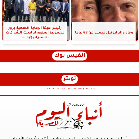
رئيس هيئة الرعاية الصحية يزور
وفاة والد ليونيل ميسي عن 68 عاما
مجموعة إستوورلد لبحث الشراكات
الاستراتيجية ...
الفيس بوك
تويتر
Tweets by anbaaalyoum1