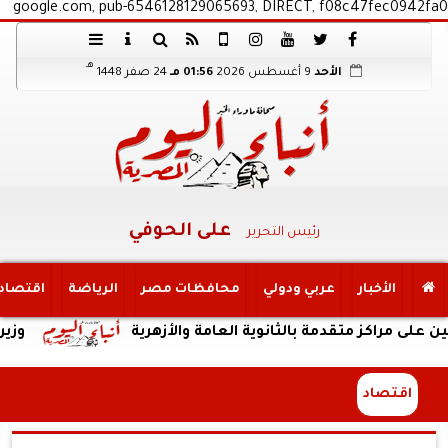
google.com, pub-6546128129065693, DIRECT, f08c47fec0942fa0
هـ
الأحد
9 أغسطس 2026
01:56 مـ
24 صفر 1448
على الحوفي
رئيس التحرير
الأخبار
عربي ودولي
محافظات مصر
الرياضة
اقتصاد
متقدمة بالثانوية العامة والأزهرية
وزير الري يتابع
اقتصاد