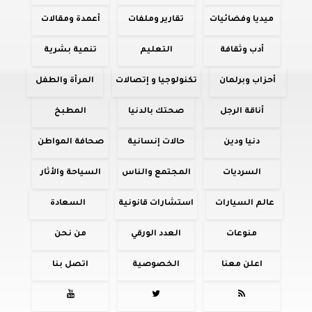
ميديا وفضائيات
تقارير وملفات
أعمدة ومقالات
أدب وثقافة
التعليم
تنمية بشرية
أحزاب وبرلمان
تكنولوجيا و إتصالات
المرأة والطفل
أناقة الرجل
صحتك بالدنيا
المطبخ
دنيا ودين
حالات إنسانية
صحافة المواطن
السرديات
المجتمع والناس
السياحة والأثار
عالم السيارات
استشارات قانونية
السعادة
منوعات
العدد الورقي
من نحن
اعلن معنا
الخصوصية
اتصل بنا


