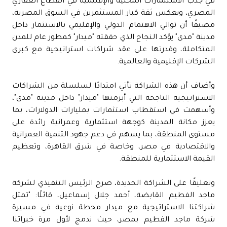
في جذب الاستثمارات المحلية والإقليمية في القطاع العقاري
المصري، ويعكس ثقة كبار المستثمرين في السوق المصرية،
مضيفًا أن توالي الاهتمام الدولي والإقليمي بالاستثمار داخل
مدينة "مدى" يؤكد النجاح الذي حققته "ميدار" كمطور عام للمدن
المتكاملة، وقدرتها على عقد شراكات استراتيجية مع كبرى
الشركات الإقليمية والعالمية.
وأضاف أن هذه الشراكة تأتي امتدادًا لسلسلة من الشراكات
الاستراتيجية الناجحة التي أبرمتها "ميدار" داخل مدينة "مدى"،
وأسهمت في استقطاب استثمارات بمليارات الدولارات، بما
يعزز مكانة المدينة كوجهة استثمارية وعمرانية رائدة على
مستوى المنطقة، بما يسهم في دعم جهود التنمية العمرانية
والاقتصادية في مصر، وخاصة في شرق القاهرة، وتعظيم
القيمة الاستثمارية للمنطقة.
وتعليقًا على الشراكة الجديدة، صرح الرئيس التنفيذي لشركة
ماجد الفطيم القابضة، أحمد جلال إسماعيل، قائلًا: "تمثل
شراكتنا الاستراتيجية مع ميدار محطة نوعية في مسيرة
شركة ماجد الفطيم بمصر، حيث ندمج لأول مرة خبراتنا