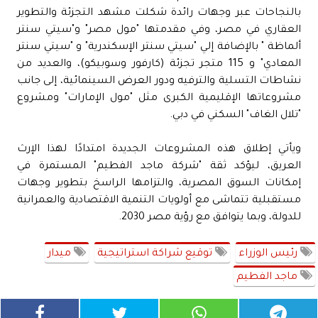
بالنجاحات عبر وجهات رائدة شكلت مشهد التجزئة والتطوير
العقاري في مصر، وفي مقدمتها "مول مصر" و"سيتي سنتر
ألماظة " بالإضافة إلي "سيتي سنتر الإسكندرية" و "سيتي سنتر
المعادي" و 115 متجر تجزئة (كارفور وسوبيكو)، والعديد من
نشاطات التسلية والترفيه ودور العرض السينمائية، إلى جانب
مشروعاتها الإقليمية الكبرى مثل "مول الإمارات" ومشروع
"تلال الغاف" السكني في دبي.
ويأتي إطلاق هذه المشروعات الجديدة امتدادًا لهذا الإرث
العريق، ليؤكد ثقة "شركة ماجد الفطيم" المستمرة في
إمكانات السوق المصرية، والتزامها الراسخ بتطوير وجهات
مستقبلية تتماشى مع أولويات التنمية الاقتصادية والعمرانية
للدولة، وبما يتوافق مع رؤية مصر 2030.
رئيس الوزراء
توقيع شراكة استراتيجية
ميدار
ماجد الفطيم