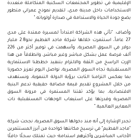
الإقليمية في تطوير المجتمعات السكنية المتكاملة متعددة
الاستخدامات داخل مدينة مدى، لتقديم نموذج عمراني متطور
يضع جودة الحياة والاستدامة في صدارة أولوياته."
وأضاف: "تأتي هذه الشراكة امتداداً لمسيرة ممتدة على مدى
27 عاماً، استثمرت خلالها شركة ماجد الفطيم نحو2.8 مليار
دولار في السوق المصرية، وأسهمت في توفير أكثر من 226
ألف فرصة عمل بشكل مباشر وغير مباشر، وانطلاقاً من هذا
الإرث الراسخ من الثقة والالتزام بتنفيذ خططنا الاستثمارية
المستقبلية تجاه السوق المصرية، نواصل اليوم تعزيز حضورنا
بما يعكس التزامنا الثابت برؤية الدولة التنموية، ونستهدف
من خلال المشروع تقديم قيمة مضافة حقيقية تدعم البنية
الاقتصادية، بما يؤكد ثقتنا المستمرة في مرونة السوق
المصرية وقدرتها على استيعاب الوجهات المستقبلية ذات
المعايير العالمية."
تجدر الإشارة إلى أنه منذ دخولها السوق المصرية، نجحت شركة
"ماجد الفطيم" في ترسيخ مكانتها كواحدة من أبرز المستثمرين
الأجانب المباشرين وأكثرهم استدامة؛ حيث تمتلك سجلًا حافلًا