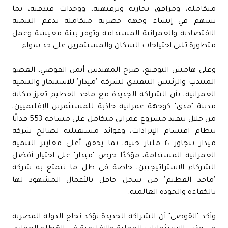
متكاملة، ومرافق تجارية وترفيهية، ووحدات فندقية، بما
يسهم في إنشاء وجهة حضرية متكاملة تدعم التنمية
الاقتصادية والعمرانية المستدامة وتوفر بيئة معيشة وعمل
متطورة تلبي احتياجات السكان والمستثمرين على حد سواء.
وعلى هامش التوقيع، صرح المهندس أيمن القوصي، العضو
المنتدب والرئيس التنفيذي لشركة "ميدار" للاستثمار والتنمية
العمرانية، بأن الشراكة الجديدة مع ماجد الفطيم تعزز مكانة
مدينة "مدى" كوجهة عمرانية جاذبة للمستثمرين الإقليميين،
من خلال تنفيذ مشروع عمراني متكامل على مساحة 553 فدانًا
بنظام اقتسام الإيرادات، وعوائد مستقبلية لصالح شركة
ميدار تتجاوز ٤٠ مليار جنيه، بما يحقق أعلى معايير التنمية
العمرانية المستدامة، مؤكدًا حرص "ميدار" على اختيار أفضل
الشركاء الاستراتيجيين، خاصة في ظل ما تتمتع به شركة
"ماجد الفطيم" من سجل حافل بالأعمال المشهود لها
بالكفاءة والجودة العالمية.
وأكد "القوصي" أن الشراكة الجديدة تؤكد نجاح الدولة المصرية