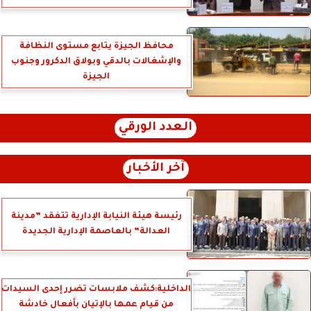
محافظ الجيزة يتابع مستوى النظافة
والإشغالات بالدقي وبولاق الدكرور وجنوب
الجيزة
العدد الورقي
آخر الأخبار
رئيسة هيئة النيابة الإدارية تتفقد ”مدينة
العدالة” بالعاصمة الإدارية الجديدة
الداخلية:كشف ملابسات تضرر إحدى السيدات
من قيام عمها بالإتيان بأفعال خادشة