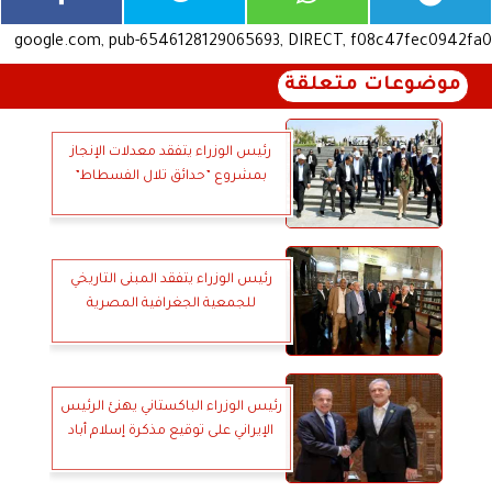
google.com, pub-6546128129065693, DIRECT, f08c47fec0942fa0
موضوعات متعلقة
رئيس الوزراء يتفقد معدلات الإنجاز
بمشروع ”حدائق تلال الفسطاط”
رئيس الوزراء يتفقد المبنى التاريخي
للجمعية الجغرافية المصرية
رئيس الوزراء الباكستاني يهنئ الرئيس
الإيراني على توقيع مذكرة إسلام أباد