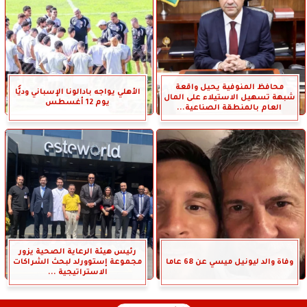
محافظ المنوفية يحيل واقعة
الأهلي يواجه بادالونا الإسباني وديًّا
شبهة تسهيل الاستيلاء على المال
يوم 12 أغسطس
العام بالمنطقة الصناعية...
رئيس هيئة الرعاية الصحية يزور
وفاة والد ليونيل ميسي عن 68 عاما
مجموعة إستوورلد لبحث الشراكات
الاستراتيجية ...