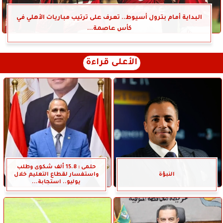
البداية أمام بترول أسيوط.. تعرف على ترتيب مباريات الأهلي في
كأس عاصمة...
الأعلى قراءة
حلمى : 15.8 ألف شكوى وطلب
النبؤة
واستفسار لقطاع التعليم خلال
يوليو.. استجابة...