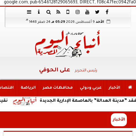
google.com, pub-6546128129065693, DIRECT, f08c47fec0942fa0
هـ
الأحد
9 أغسطس 2026
05:29 مـ
24 صفر 1448
على الحوفي
رئيس التحرير
الأخبار
عربي ودولي
محافظات مصر
الرياضة
اقتصاد
العدالة” بالعاصمة الإدارية الجديدة
نقيب الصحفيين 
الأخبار