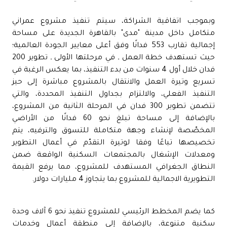
وبموجب اتفاقية الشراكة، سيتم تنفيذ مشروع عمراني
متكامل داخل مدينة "مدى" بالقاهرة الجديدة على مساحة
إجمالية تقارب 553 فدانًا وفق أعلى معايير الجودة العالمية؛
حيث تستهدف خطة العمل ـ في مرحلتها الأولى ـ تطوير 200
فدان خلال أول 4 سنوات من بدء التنفيذ، بما يعكس الرغبة في
تسريع وتيرة العمل والانتقال بالمشروع مباشرة إلى حيز
التنفيذ الفعلي، والالتزام بجداول التنفيذ المحددة، والتي
تتضمن تطوير 300 فدان في المرحلة الثانية من المشروع،
بالإضافة إلى مساحة تبلغ نحو 60 فدانًا من الأراضي
المخصّصة لإنشاء وجهة متكاملة للتسوق والترفيه، يتم
تخصيصها تباعًا وفقا لوتيرة التقدّم في أعمال التطوير
ومعدلات الإشغال بالمجتمعات السكنية الواقعة ضمن
النطاق الجغرافي المستهدف للمشروع، مما يرفع القيمة
التطويرية الاجمالية للمشروع بما يتجاوز 4 مليارات دولار.
كما يضم المخطط الرئيسي للمشروع تنفيذ نحو 6 آلاف وحدة
سكنية متنوعة، بالإضافة إلى منطقة أعمال وخدمات