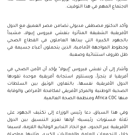
الاجتماع المهم في هذا التوقيت.
وأكد الدكتور مصطفى مدبولي تضامن مصر العميق مع الدول
الأفريقية الشقيقة المتأثرة بتفشي فيروس إيبولا، مشيداً
بالجهود الكبيرة التي يبذلها العاملون في القطاع الصحي
وخطوط المواجهة الأمامية، الذين يتحملون أعباء جسيمة في
ظل ظروف استثنائية وصعبة.
وأشار إلى أن تفشي فيروس "إيبولا" يؤكد أن الأمن الصحي في
أفريقيا لا يتجزأ، ويستلزم استجابة أفريقية موحدة تقودها
الدول الأفريقية نفسها، بالتعاون الوثيق بين السلطات
الصحية الوطنية والمركز الأفريقي لمكافحة الأمراض والوقاية
منها Africa CDC ومنظمة الصحة العالمية.
وفي هذا السياق، دعا رئيس الوزراء إلى تكثيف الجهود على
ثلاثة مستويات رئيسية؛ أولها تعزيز التنسيق بين الدول
الأفريقية عبر الحدود، مع اتخاذ التدابير الوقائية اللازمة، لاسيما
خلال التجمعات العامة والفعاليات الكبرى. وثانيها مواصلة