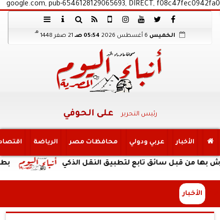
google.com, pub-6546128129065693, DIRECT, f08c47fec0942fa0
هـ
الخميس
6 أغسطس 2026
05:54 صـ
21 صفر 1448
على الحوفي
رئيس التحرير
الأخبار
عربي ودولي
محافظات مصر
الرياضة
اقتصاد
بل سائق تابع لتطبيق النقل الذكي
بطارية ضخمة وتصميم 
الأخبار