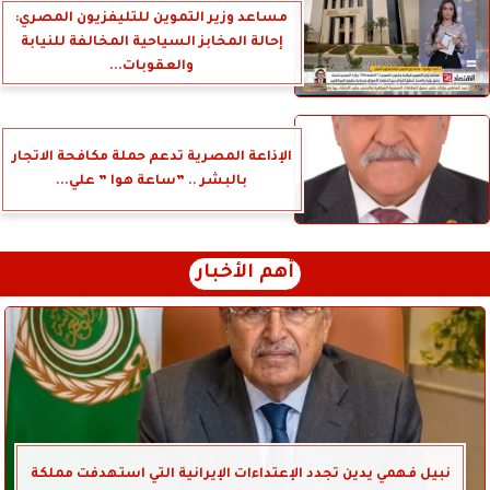
مساعد وزير التموين للتليفزيون المصري:
إحالة المخابز السياحية المخالفة للنيابة
والعقوبات...
الإذاعة المصرية تدعم حملة مكافحة الاتجار
بالبشر .. ”ساعة هوا ” علي...
أهم الأخبار
نبيل فهمي يدين تجدد الإعتداءات الإيرانية التي استهدفت مملكة