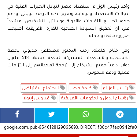
وأكد رئيس الوزراء استعداد مصر لتبادل الخبرات الفنية في
مجالات الاستعداد والوقاية، وتعزيز نظم الترصد الوبائي، ودعم
جهود تصنيع اللقاحات والأدوية ووسائل التشخيص، مشدداً
على أن تحقيق السيادة الصحية للقارة الأفريقية أصبحت
ضرورة ملحة وعاجلة.
وفي ختام كلمته، رحب الدكتور مصطفى مدبولي بخطة
الاستجابة والاستعداد المشتركة البالغة قيمتها 518 مليون
دولار، داعياً جميع الشركاء إلى ترجمة تعهداتهم إلى التزامات
عملية ودعم ملموس.
رئيس الوزراء
كلمة مصر
الاجتماع الافتراضي
رؤساء الدول والحكومات الأفريقية
فيروس إيبولا
google.com, pub-6546128129065693, DIRECT, f08c47fec0942fa0