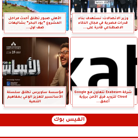
وزير الاتصالات: نستهدف بناء
الأهلي صبور تطلق أحدث مراحل
قدرات مصرية في مجال الذكاء
المشروع ”يود البحر” بشاليهات
الاصطناعي قادرة على...
صف اول...
شركة Exabeam تتعاون مع Google
مؤسسة ساويرس تطلق سلسلة
Cloud لتزويد فرق الأمن برؤية
الأسانسير لتعزيز الوعي بمفاهيم
أعمق...
التنمية
الفيس بوك