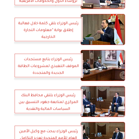
لرؤساء الدول والحكومات الأفريقية
حول تفشي فيروس إيبولا
رئيس الوزراء يلقي كلمة خلال فعالية
إطلاق بوابة ”معلومات التجارة
الخارجية
رئيس الوزراء يتابع مستجدات
الموقف التنفيذي لمشروعات الطاقة
الجديدة والمتجددة
رئيس الوزراء يلتقي محافظ البنك
المركزي لمتابعة جهود التنسيق بين
السياسات المالية والنقدية
رئيس الوزراء يبحث مع وكيل الأمين
العام للأمم المتحدة تعزيز التكامل