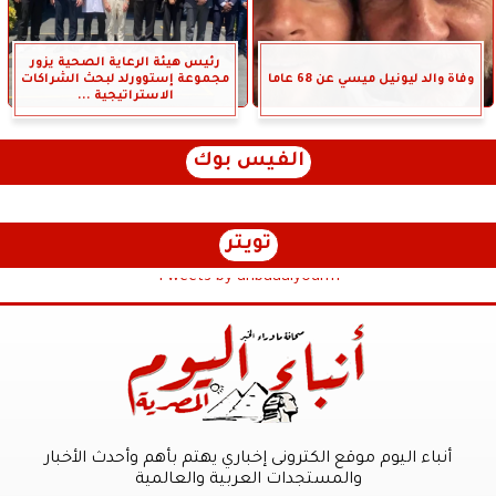
رئيس هيئة الرعاية الصحية يزور
وفاة والد ليونيل ميسي عن 68 عاما
مجموعة إستوورلد لبحث الشراكات
الاستراتيجية ...
الفيس بوك
تويتر
Tweets by anbaaalyoum1
أنباء اليوم موقع الكترونى إخباري يهتم بأهم وأحدث الأخبار
والمستجدات العربية والعالمية