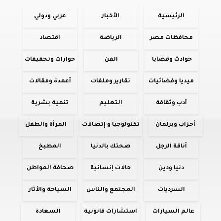
الرئيسية
الأخبار
عربي ودولي
محافظات مصر
الرياضة
اقتصاد
حوادث وقضايا
الفن
حوارات وتحقيقات
ميديا وفضائيات
تقارير وملفات
أعمدة ومقالات
أدب وثقافة
التعليم
تنمية بشرية
أحزاب وبرلمان
تكنولوجيا و إتصالات
المرأة والطفل
أناقة الرجل
صحتك بالدنيا
المطبخ
دنيا ودين
حالات إنسانية
صحافة المواطن
السرديات
المجتمع والناس
السياحة والأثار
عالم السيارات
استشارات قانونية
السعادة