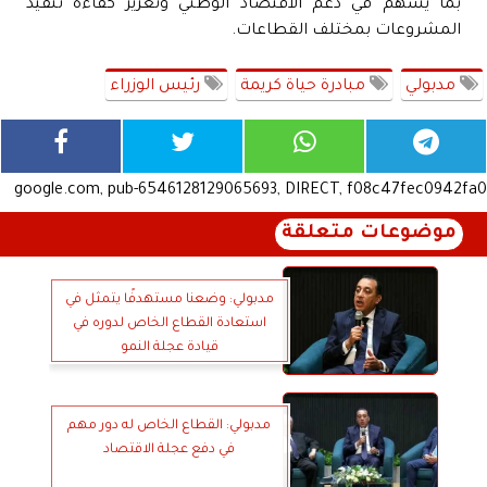
بما يسهم في دعم الاقتصاد الوطني وتعزيز كفاءة تنفيذ
المشروعات بمختلف القطاعات.
مدبولي
مبادرة حياة كريمة
رئيس الوزراء
google.com, pub-6546128129065693, DIRECT, f08c47fec0942fa0
موضوعات متعلقة
مدبولي: وضعنا مستهدفًا يتمثل في
استعادة القطاع الخاص لدوره في
قيادة عجلة النمو
مدبولي: القطاع الخاص له دور مهم
في دفع عجلة الاقتصاد