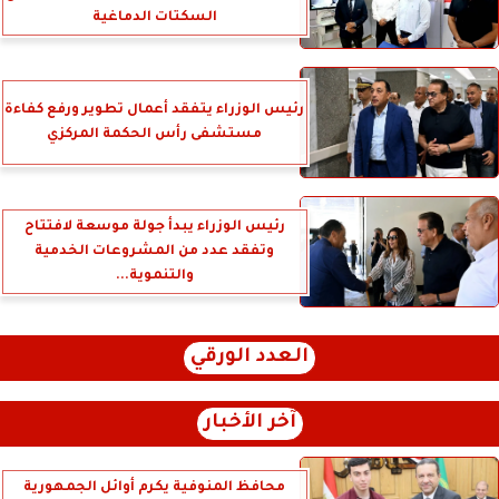
السكتات الدماغية
رئيس الوزراء يتفقد أعمال تطوير ورفع كفاءة
مستشفى رأس الحكمة المركزي
رئيس الوزراء يبدأ جولة موسعة لافتتاح
وتفقد عدد من المشروعات الخدمية
والتنموية...
العدد الورقي
آخر الأخبار
محافظ المنوفية يكرم أوائل الجمهورية