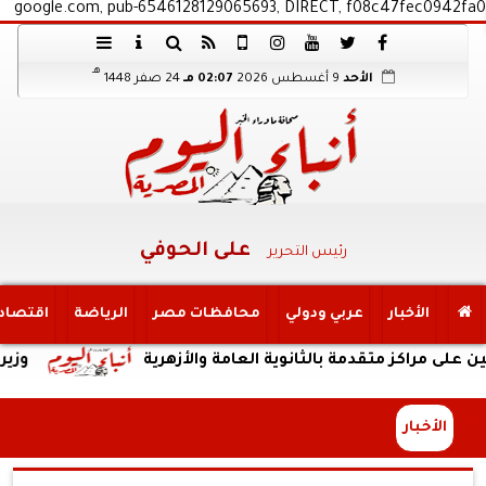
google.com, pub-6546128129065693, DIRECT, f08c47fec0942fa0
هـ
الأحد
9 أغسطس 2026
02:07 مـ
24 صفر 1448
على الحوفي
رئيس التحرير
الأخبار
عربي ودولي
محافظات مصر
الرياضة
اقتصاد
متقدمة بالثانوية العامة والأزهرية
وزير الري يتابع
الأخبار