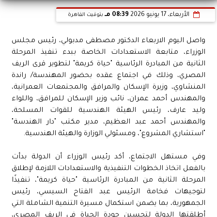
الأربعاء، 17 يونيو 2026
08:39 مـ
بتوقيت القاهرة
واصل اليوم الاربعاء الدكتور مصطفى مدبولي، رئيس مجلس
الوزراء، متابعة الاستعدادات الخاصة ببدء تنفيذ المرحلة
الثانية من المبادرة الرئاسية "حياة كريمة" لتطوير قرى الريف
المصري، وذلك في اجتماع عقده بحضور المهندسة/ راندة
المنشاوي، وزيرة الإسكان والمرافق والمجتمعات العمرانية،
والمهندس أحمد عمران، نائب وزير الإسكان للمرافق، واللواء
وليد عارف، رئيس الهيئة الهندسية للقوات المسلحة،
والمهندس أحمد عبد العظيم، مدير مكتب "دار الهندسة"
"استشاري المشروع"، ومسئولي الوزارة والهيئة الهندسية.
وفي مستهل الاجتماع، أكد رئيس الوزراء أن الدولة بدأت
بالفعل اتخاذ الخطوات التنفيذية والاستعدادات اللازمة لإطلاق
المرحلة الثانية من المبادرة الرئاسية "حياة كريمة"، تنفيذًا
لتوجيهات فخامة الرئيس عبد الفتاح السيسي، رئيس
الجمهورية، بما يضمن استكمال مسيرة التنمية الشاملة التي
أطلقتها الدولة لتحسين جودة الحياة في الريف المصري،