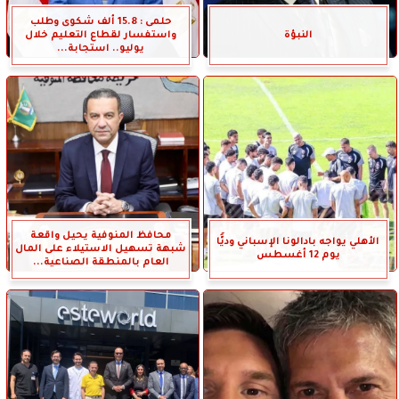
حلمى : 15.8 ألف شكوى وطلب
النبؤة
واستفسار لقطاع التعليم خلال
يوليو.. استجابة...
محافظ المنوفية يحيل واقعة
الأهلي يواجه بادالونا الإسباني وديًّا
شبهة تسهيل الاستيلاء على المال
يوم 12 أغسطس
العام بالمنطقة الصناعية...