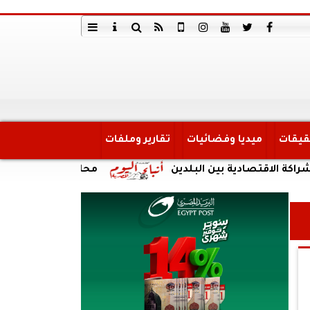
قيقات
ميديا وفضائيات
تقارير وملفات
تصادية بين البلدين
محافظة الجيزة: غلق جزئى لشارع