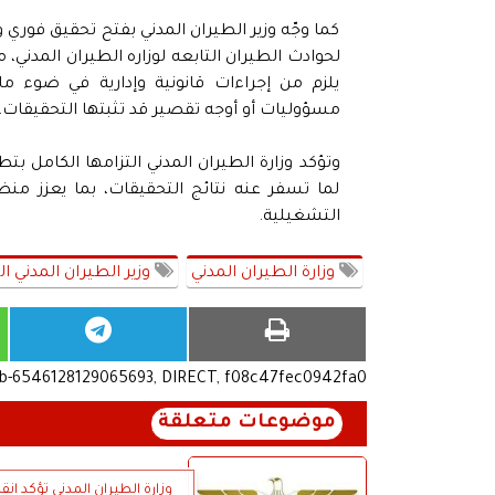
كما وجّه وزير الطيران المدني بفتح تحقيق فوري 
لحوادث الطيران التابعه لوزاره الطيران المدني، 
يلزم من إجراءات قانونية وإدارية في ضوء ما
مسؤوليات أو أوجه تقصير قد تثبتها التحقيقات.
وتؤكد وزارة الطيران المدني التزامها الكامل بتطب
لما تسفر عنه نتائج التحقيقات، بما يعزز من
التشغيلية.
وزارة الطيران المدني
وزير الطيران المدني ا
ub-6546128129065693, DIRECT, f08c47fec0942fa0
موضوعات متعلقة
وزارة الطيران المدني تؤكد انقط