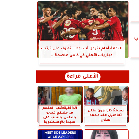
ارة
البداية أمام بترول أسيوط.. تعرف على ترتيب
مباريات الأهلي في كأس عاصمة...
الأعلى قراءة
الداخلية:ضب المتهم
رسميًا طرابزون يعلن
في مقطع فيديو
تفاصيل عقد محمد
بالتعدى بالسب على
صلاح
سيدة بالإسكندرية