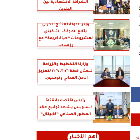
الشراكة الاقتصادية بين
البلدين
وزير الدولة للإنتاج الحربي
يتابع الموقف التنفيذي
لمشروعات ”حياة كريمة” مع
رؤساء...
وزارتا التخطيط والزراعة
تبحثان خطة ٢٠٢٦/ ٢٠٢٧ لتعزيز
الأمن الغذائي وتوسيع...
رئيس اقتصادية قناة
السويس يشهد توقيع عقد
المطور الصناعي ”كابيتال”
أهم الأخبار
نه