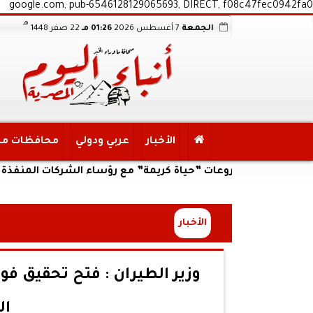
google.com, pub-6546128129065693, DIRECT, f08c47fec0942fa0
هـ
الجمعة
7 أغسطس 2026
01:26 مـ
22 صفر 1448
الأخبار
عربي ودولي
محافظات م
نفيذي لمشروعات ”حياة كريمة” مع رؤساء الشركات المنفذة
الأخبار
وزير الطيران : فتح تحقيق فور
ال