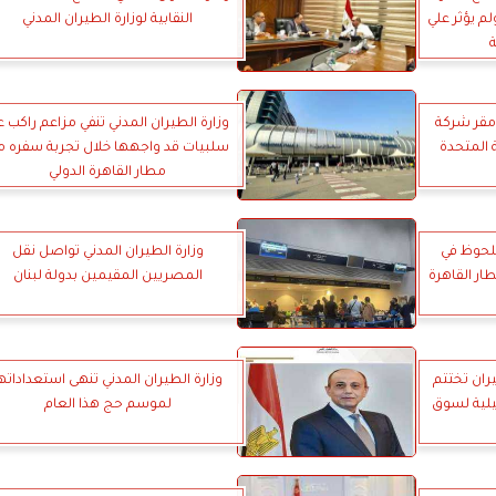
لم يؤثر علي
النقابية لوزارة الطيران المدني
 مقر شركة
وزارة الطيران المدني تنفي مزاعم راكب 
 المتحدة
سلبيات قد واجهها خلال تجربة سفره 
مطار القاهرة الدولي
ملحوظ في
وزارة الطيران المدني تواصل نقل
طار القاهرة
المصريين المقيمين بدولة لبنان
ران تختتم
وزارة الطيران المدني تنهى استعداداته
يلية لسوق
لموسم حج هذا العام