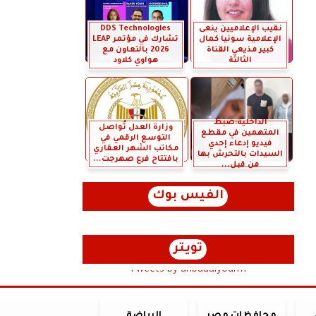
نقيب الإعلاميين ينعى
DDS Technologies
الإعلامية سونيا كمال
تشارك في مؤتمر LEAP
كبير مذيعي القناة
2026 بالتعاون مع
الثالثة
هواوي كلاود
الداخلية:ضبط
وزارة العدل تُواصل
المتهمين في مقطع
التوسع الرقمي في
فيديو إدعاء إحدي
مكاتب الشهر العقاري
السيدات بالتحرش بها
بافتتاح فرع صهرجت...
من قبل...
الفيس بوك
تويتر
Tweets by anbaaalyoum1