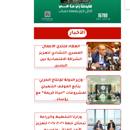
الأخبار
انعقاد منتدى الأعمال
المصري–التشادي لتعزيز
الشراكة الاقتصادية بين
البلدين
وزير الدولة للإنتاج الحربي
يتابع الموقف التنفيذي
لمشروعات ”حياة كريمة” مع
رؤساء...
وزارتا التخطيط والزراعة
تبحثان خطة ٢٠٢٦/ ٢٠٢٧ لتعزيز