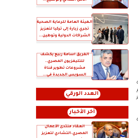
الأمن الغذائي وتوسيع...
الهيئة العامة للرعاية الصحية
تجري زيارة إلى تركيا لتعزيز
الشراكات الدولية وتوطين...
الفريق أسامة ربيع يكشف
للتليفزيون المصري..
مشروعات تطوير قناة
السويس الجديدة في...
العدد الورقي
آخر الأخبار
انعقاد منتدى الأعمال
المصري–التشادي لتعزيز