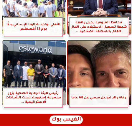
محافظ المنوفية يحيل واقعة
الأهلي يواجه بادالونا الإسباني وديًّا
شبهة تسهيل الاستيلاء على المال
يوم 12 أغسطس
العام بالمنطقة الصناعية...
رئيس هيئة الرعاية الصحية يزور
وفاة والد ليونيل ميسي عن 68 عاما
مجموعة إستوورلد لبحث الشراكات
الاستراتيجية ...
الفيس بوك