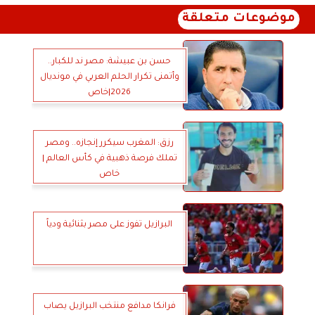
موضوعات متعلقة
حسن بن عبيشة: مصر ند للكبار..
وأتمنى تكرار الحلم العربي في مونديال
2026|خاص
رزق: المغرب سيكرر إنجازه.. ومصر
تملك فرصة ذهبية في كأس العالم |
خاص
البرازيل تفوز على مصر بثنائية ودياً
فرانكا مدافع منتخب البرازيل يصاب