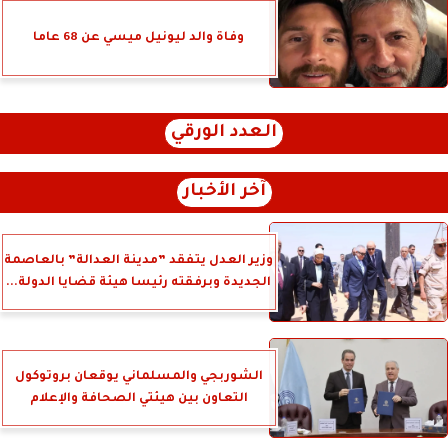
وفاة والد ليونيل ميسي عن 68 عاما
العدد الورقي
آخر الأخبار
وزير العدل يتفقد ”مدينة العدالة” بالعاصمة
الجديدة وبرفقته رئيسا هيئة قضايا الدولة...
الشوربجي والمسلماني يوقعان بروتوكول
التعاون بين هيئتي الصحافة والإعلام