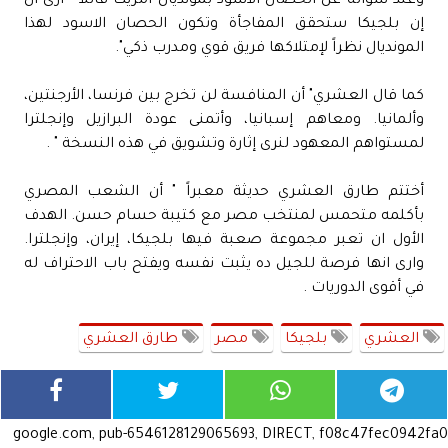
وعند سؤالة عن الحصان الأسود بمونديال أمريكا قائلا " أرى أن
إن بلجيكا ستحقق المفاجأة وتكون الحصان الاسود لهذا
المونديال نظراً لإمتلاكها فريق قوي ومدرب ذكي".
كما قال العشري" أن المنافسة لن تخرج بين فرنسا، الأرجنتين،
وألمانيا. ومعاهم إسبانيا، وأتمنى عودة البرازيل وإنجلترا
لمستواهم المعهود لنرى إثارة وتشويق في هذه النسخة " .
أختتم طارق العشري حديثة معبراً " أن الشعب المصري
بأكلمه متحمس لمنتخب مصر مع كتيبة حسام حسن. الهدف
الأول ان تعبر مجموعة صعبة فيها بلجيكا، إيران، وإنجلترا.
وارى انها فرصة للجيل ده يثبت نفسه ويفتح باب الاحتراف له
في أقوى الدوريات .
العشري
بلجيكا
مصر
طارق العشري
google.com, pub-6546128129065693, DIRECT, f08c47fec0942fa0