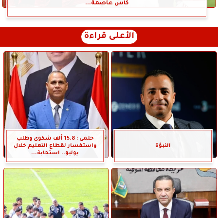
كأس عاصمة...
الأعلى قراءة
حلمى : 15.8 ألف شكوى وطلب
النبؤة
واستفسار لقطاع التعليم خلال
يوليو.. استجابة...