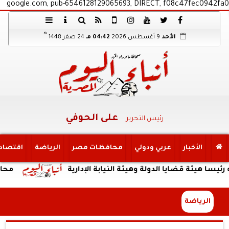
google.com, pub-6546128129065693, DIRECT, f08c47fec0942fa0
هـ
الأحد
9 أغسطس 2026
04:42 مـ
24 صفر 1448
على الحوفي
رئيس التحرير
الأخبار
عربي ودولي
محافظات مصر
الرياضة
اقتصاد
قضايا الدولة وهيئة النيابة الإدارية
محافظ المنوفية
الرياضة