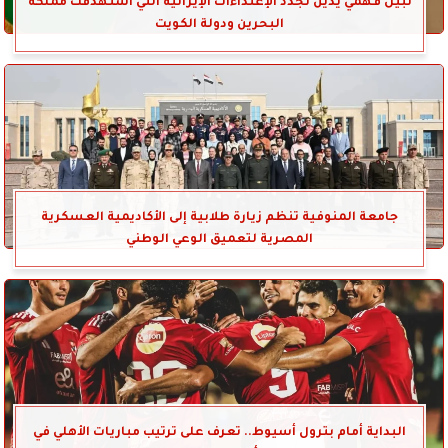
نبيل فهمي يدين تجدد الإعتداءات الإيرانية التي استهدفت مملكة
البحرين ودولة الكويت
جامعة المنوفية تنظم زيارة طلابية إلى الأكاديمية العسكرية
المصرية لتعميق الوعي الوطني
البداية أمام بترول أسيوط.. تعرف على ترتيب مباريات الأهلي في