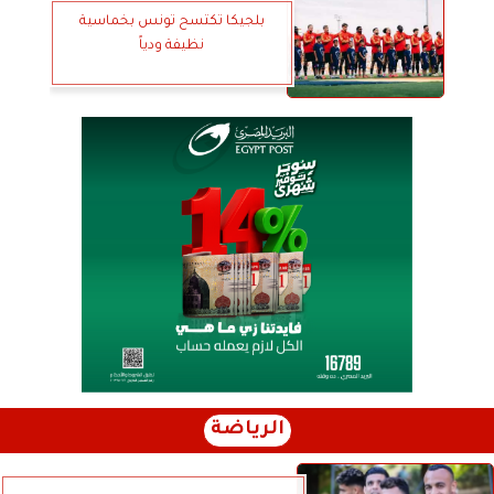
بلجيكا تكتسح تونس بخماسية
نظيفة ودياً
الرياضة