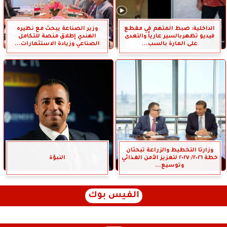
الداخلية: ضبط المتهم في مقطع
وزير الصناعة يبحث مع نظيره
فيديو تظهربالسير عارياً والتعدى
الهندي إطلاق منصة للتكامل
على المارة بالسب...
الصناعي وزيادة الاستثمارات...
وزارتا التخطيط والزراعة تبحثان
خطة ٢٠٢٦/ ٢٠٢٧ لتعزيز الأمن الغذائي
النبؤة
وتوسيع...
الفيس بوك