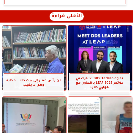
الأعلى قراءة
DDS Technologies تشارك في
من رأس عمار إلى بيت جالا.. حكاية
مؤتمر LEAP 2026 بالتعاون مع
وطن لا يغيب
هواوي كلاود