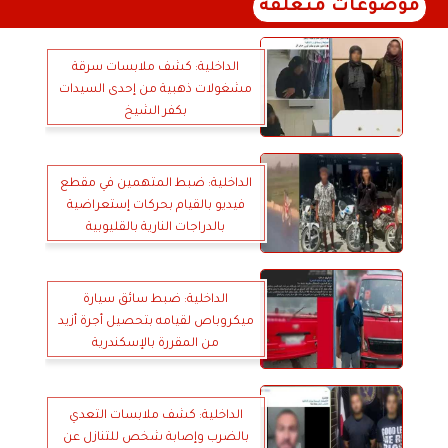
موضوعات متعلقة
الداخلية: كشف ملابسات سرقة
مشغولات ذهبية من إحدى السيدات
بكفر الشيخ
الداخلية: ضبط المتهمين في مقطع
فيديو بالقيام بحركات إستعراضية
بالدراجات النارية بالقليوبية
الداخلية: ضبط سائق سيارة
ميكروباص لقيامه بتحصيل أجرة أزيد
من المقررة بالإسكندرية
الداخلية: كشف ملابسات التعدي
بالضرب وإصابة شخص للتنازل عن