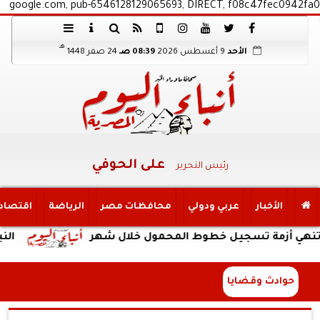
google.com, pub-6546128129065693, DIRECT, f08c47fec0942fa0
هـ
الأحد
9 أغسطس 2026
08:39 صـ
24 صفر 1448
على الحوفي
رئيس التحرير
الأخبار
عربي ودولي
محافظات مصر
الرياضة
اقتصاد
زمة تسجيل خطوط المحمول خلال شهر
النبؤة
حوادث وقضايا