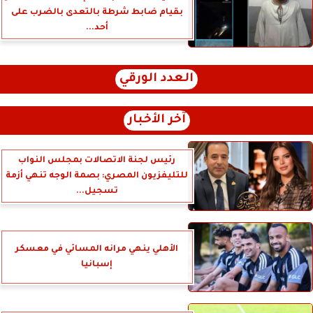
بقيام ضابط شرطة بالتعدى بالضرب على
أحد...
العدد الورقي
آخر الأخبار
رئيس لجنة الاتصالات بمجلس النواب
للتليفزيون المصري: بصمة الوجه تنهي أزمة
تسجيل...
الأهلي ينهي مرانه المسائي في معسكر
إسبانيا