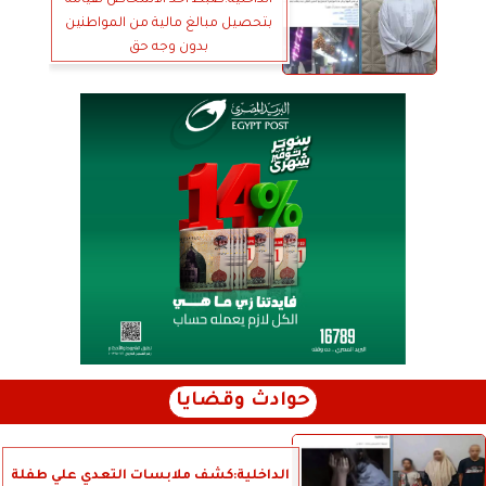
الداخلية:ضبط أحد الأشخاص لقيامه
بتحصيل مبالغ مالية من المواطنين
بدون وجه حق
حوادث وقضايا
الداخلية:كشف ملابسات التعدي علي طفلة