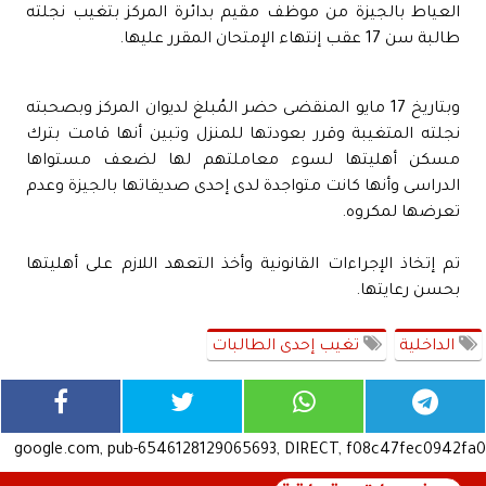
العياط بالجيزة من موظف مقيم بدائرة المركز بتغيب نجلته
طالبة سن 17 عقب إنتهاء الإمتحان المقرر عليها.
وبتاريخ 17 مايو المنقضى حضر المُبلغ لديوان المركز وبصحبته
نجلته المتغيبة وقرر بعودتها للمنزل وتبين أنها قامت بترك
مسكن أهليتها لسوء معاملتهم لها لضعف مستواها
الدراسى وأنها كانت متواجدة لدى إحدى صديقاتها بالجيزة وعدم
تعرضها لمكروه.
تم إتخاذ الإجراءات القانونية وأخذ التعهد اللازم على أهليتها
بحسن رعايتها.
الداخلية
تغيب إحدى الطالبات
google.com, pub-6546128129065693, DIRECT, f08c47fec0942fa0