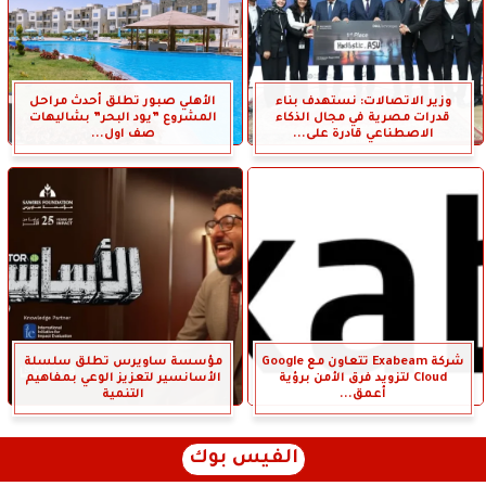
وزير الاتصالات: نستهدف بناء
الأهلي صبور تطلق أحدث مراحل
قدرات مصرية في مجال الذكاء
المشروع ”يود البحر” بشاليهات
الاصطناعي قادرة على...
صف اول...
شركة Exabeam تتعاون مع Google
مؤسسة ساويرس تطلق سلسلة
Cloud لتزويد فرق الأمن برؤية
الأسانسير لتعزيز الوعي بمفاهيم
أعمق...
التنمية
الفيس بوك