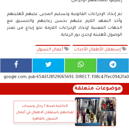
إعترفوا بنشاطهم الإجرامى.
تم إتخاذ الإجراءات القانونية وتسليم المجنى عليهم لأهليتهم
وأخذ التعهد اللازم عليهم بحسن رعايتهم والتنسيق مع
الجهات المعنية لإتخاذ الإجراءات اللازمة نحو إيداع من تعذر
الوصول لأهليته لإحدى دور الرعاية.
إستغلال الأطفال الأحداث
أعمال التسول
google.com, pub-6546128129065693, DIRECT, f08c47fec0942fa0
موضوعات متعلقة
الداخلية:ضبط 7 رجال وسيدات
لقيامهم باستغلال الاطفال في أعمال
التسول بالقاهرة