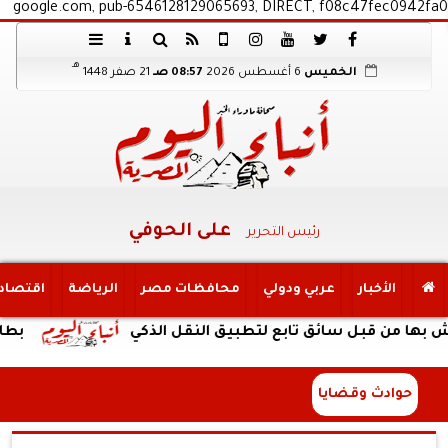
google.com, pub-6546128129065693, DIRECT, f08c47fec0942fa0
هـ
الخميس
6 أغسطس 2026
08:57 صـ
21 صفر 1448
على الحوفي
رئيس التحرير
الأخبار
عربي ودولي
محافظات مصر
الرياضة
اقتصاد
قبل سائق تابع لتطبيق النقل الذكي
بطارية ضخمة وتصميم
حوادث وقضايا