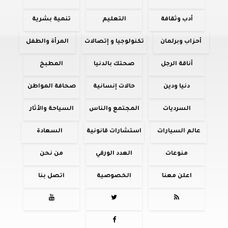
أدب وثقافة
التعليم
تنمية بشرية
أحزاب وبرلمان
تكنولوجيا و إتصالات
المرأة والطفل
أناقة الرجل
صحتك بالدنيا
المطبخ
دنيا ودين
حالات إنسانية
صحافة المواطن
السرديات
المجتمع والناس
السياحة والأثار
عالم السيارات
استشارات قانونية
السعادة
منوعات
العدد الورقي
من نحن
اعلن معنا
الخصوصية
اتصل بنا



