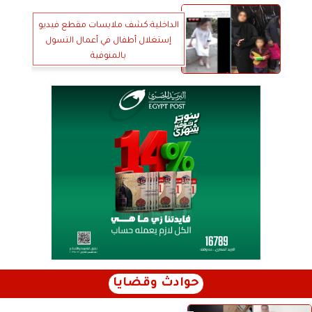
الداخلية:كشف ملابسات مقطع فيديو
إستغلال أطفال في أعمال التسول
بالمنوفية
حوادث وقضايا