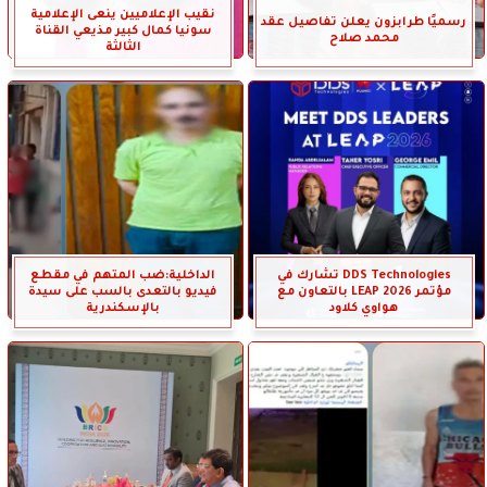
نقيب الإعلاميين ينعى الإعلامية
رسميًا طرابزون يعلن تفاصيل عقد
سونيا كمال كبير مذيعي القناة
محمد صلاح
الثالثة
DDS Technologies تشارك في
الداخلية:ضب المتهم في مقطع
مؤتمر LEAP 2026 بالتعاون مع
فيديو بالتعدى بالسب على سيدة
هواوي كلاود
بالإسكندرية