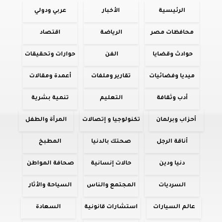
الرئيسية
الأخبار
عربي ودولي
محافظات مصر
الرياضة
اقتصاد
حوادث وقضايا
الفن
حوارات وتحقيقات
ميديا وفضائيات
تقارير وملفات
أعمدة ومقالات
أدب وثقافة
التعليم
تنمية بشرية
أحزاب وبرلمان
تكنولوجيا و إتصالات
المرأة والطفل
أناقة الرجل
صحتك بالدنيا
المطبخ
دنيا ودين
حالات إنسانية
صحافة المواطن
السرديات
المجتمع والناس
السياحة والأثار
عالم السيارات
استشارات قانونية
السعادة