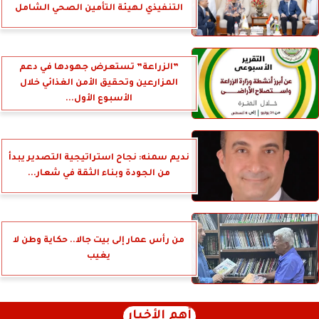
التنفيذي لهيئة التأمين الصحي الشامل
”الزراعة” تستعرض جهودها في دعم
المزارعين وتحقيق الأمن الغذائي خلال
الأسبوع الأول...
نديم سمنه: نجاح استراتيجية التصدير يبدأ
من الجودة وبناء الثقة في شعار...
من رأس عمار إلى بيت جالا.. حكاية وطن لا
يغيب
أهم الأخبار