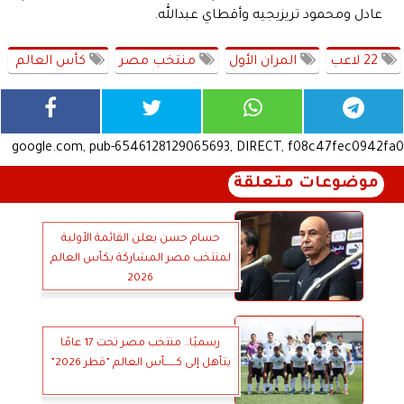
عادل ومحمود تريزيجيه وأقطاي عبدالله.
22 لاعب
المران الأول
منتخب مصر
كأس العالم
google.com, pub-6546128129065693, DIRECT, f08c47fec0942fa0
موضوعات متعلقة
حسام حسن يعلن القائمة الأولية
لمنتخب مصر المشاركة بكأس العالم
2026
رسميًا.. منتخب مصر تحت 17 عامًا
يتأهل إلى كــــــأس العالم ”قطر 2026”