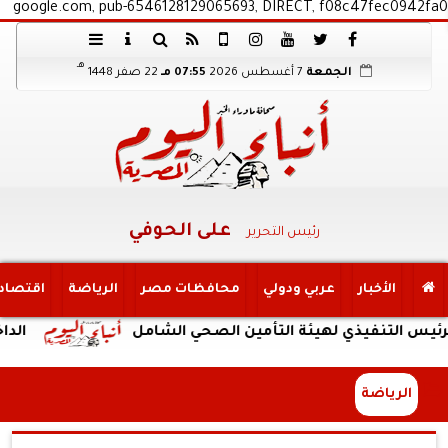
google.com, pub-6546128129065693, DIRECT, f08c47fec0942fa0
هـ
الجمعة
7 أغسطس 2026
07:55 مـ
22 صفر 1448
على الحوفي
رئيس التحرير
الأخبار
عربي ودولي
محافظات مصر
الرياضة
اقتصاد
فيذي لهيئة التأمين الصحي الشامل
الداخلية: ضبط
الرياضة