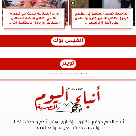
الداخلية: ضبط المتهم في مقطع
وزير الصناعة يبحث مع نظيره
فيديو تظهربالسير عارياً والتعدى
الهندي إطلاق منصة للتكامل
على المارة بالسب...
الصناعي وزيادة الاستثمارات...
الفيس بوك
تويتر
Tweets by anbaaalyoum1
أنباء اليوم موقع الكترونى إخباري يهتم بأهم وأحدث الأخبار
والمستجدات العربية والعالمية