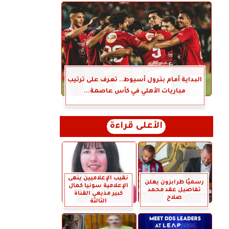
البداية أمام بترول أسيوط.. تعرف على ترتيب
مباريات الأهلي في كأس عاصمة...
الأعلى قراءة
نقيب الإعلاميين ينعى
رسميًا طرابزون يعلن
الإعلامية سونيا كمال
تفاصيل عقد محمد
كبير مذيعي القناة
صلاح
الثالثة