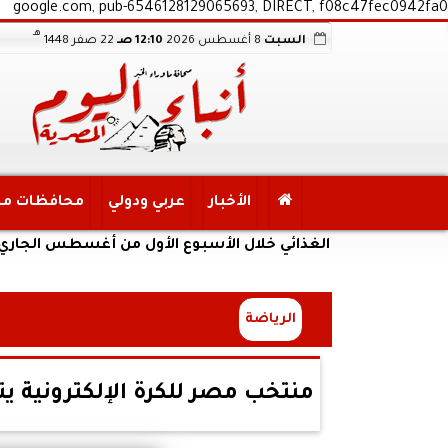
google.com, pub-6546128129065693, DIRECT, f08c47fec0942fa0
هـ
السبت
8 أغسطس 2026
12:10 صـ
22 صفر 1448
الأخبار
عربي ودولي
محافظات م
 الأمن الغذائي خلال الأسبوع الأول من أغسطس الجاري
الرياضة
منتخب مصر للكرة الإلكترونية يتأهل في تصفيات 6