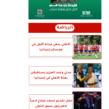
الرياضة
الأهلي ينهي مرانه الأول في
معسكر إسبانيا
عدلي وعبد العزيز يستقبلان
بعثة الأهلي في إسبانيا
حفل تقديم محمد صلاح لاعباً
لاطربزون سبور التركي