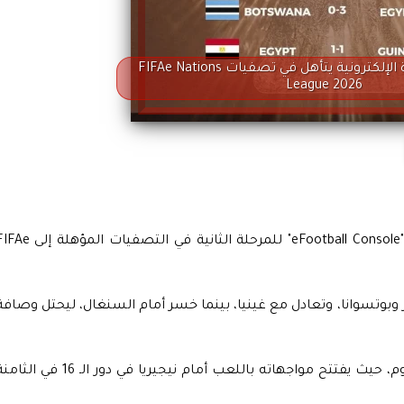
منتخب مصر للكرة الإلكترونية يتأهل في تصفيات FIFAe Nations
League 2026
تأهل منتخب مصر لكرة القدم الإلكترونية فئة "eFootball Console" للمرحلة الثانية في التصفيات ال
وبوتسوانا، وتعادل مع غينيا، بينما خسر أمام السنغال، ليحتل وصافة
ويخوض المنتخب المصري الأدوار الإقصائية اليوم، حيث يفتتح مواجهاته باللعب أمام نيجيريا في دور الـ 16 في