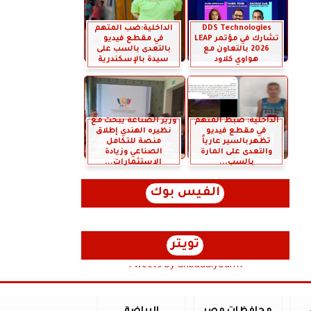
DDS Technologies
الداخلية:ضب المتهم
تشارك في مؤتمر LEAP
في مقطع فيديو
2026 بالتعاون مع
بالتعدى بالسب على
هواوي كلاود
سيدة بالإسكندرية
الداخلية: ضبط المتهم
وزير الصناعة يبحث مع
في مقطع فيديو
نظيره الهندي إطلاق
تظهربالسير عارياً
منصة للتكامل
والتعدى على المارة
الصناعي وزيادة
بالسب...
الاستثمارات...
الفيس بوك
تويتر
Tweets by anbaaalyoum1