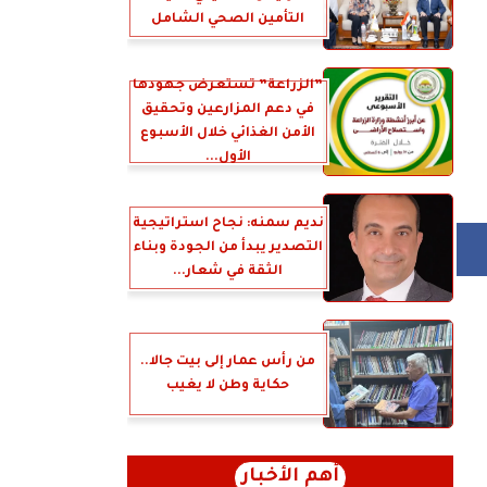
التأمين الصحي الشامل
”الزراعة” تستعرض جهودها
في دعم المزارعين وتحقيق
الأمن الغذائي خلال الأسبوع
الأول...
نديم سمنه: نجاح استراتيجية
التصدير يبدأ من الجودة وبناء
الثقة في شعار...
من رأس عمار إلى بيت جالا..
حكاية وطن لا يغيب
أهم الأخبار