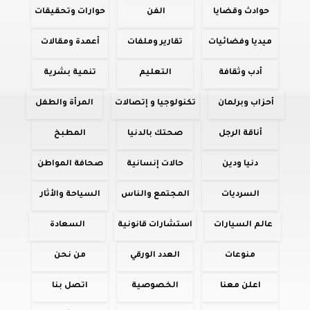
حوادث وقضايا
الفن
حوارات وتحقيقات
ميديا وفضائيات
تقارير وملفات
أعمدة ومقالات
أدب وثقافة
التعليم
تنمية بشرية
أحزاب وبرلمان
تكنولوجيا و إتصالات
المرأة والطفل
أناقة الرجل
صحتك بالدنيا
المطبخ
دنيا ودين
حالات إنسانية
صحافة المواطن
السرديات
المجتمع والناس
السياحة والأثار
عالم السيارات
استشارات قانونية
السعادة
منوعات
العدد الورقي
من نحن
اعلن معنا
الخصوصية
اتصل بنا