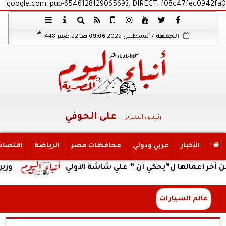
google.com, pub-6546128129065693, DIRECT, f08c47fec0942fa0
هـ
الجمعة
7 أغسطس 2026
09:06 صـ
22 صفر 1448
على الحوفي
رئيس التحرير
الأخبار
عربي ودولي
محافظات مصر
الرياضة
اقتصاد
مالها ل”يحكي أن ” علي شاشة الأولي
وزير العمل ي
عالم السيارات