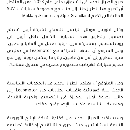
طرح الطراز الجديد في الأسواق بحلول عام 2028. ومن المنتظر
أن يُطرح هذا الطراز جنبًا إلى جنب مع مجموعة سيارات الـ SUV
الحالية التي تضم Opel Grandland، وFrontera، وMokka.
وقال فلوريان هويتل، الرئيس التنفيذي لشركة أوبل: "سيتم
تصميم وتطوير هذه السيارة بالكامل داخل أوبل في
روسلسهايم، بمشاركة فرق دولية تعمل في ألمانيا والصين.
ومن المتوقع أن تسهم الشراكة مع Leapmotor في تقليص
فترة التطوير إلى أقل من عامين، وهو ما يعكس توجه أوبل نحو
تقديم سيارات كهربائية متطورة وعصرية في متناول عملائنا".
ومن المتوقع أن يعتمد الطراز الجديد على المكونات الأساسية
لأحدث بنية كهربائية وتقنيات بطاريات من Leapmotor، إلى
جانب بصمة أوبل المميزة في التصميم وتجربة القيادة،
وهندسة الشاسيه، وتقنيات الإضاءة، والمقاعد.
وسيستفيد الطراز الجديد من كفاءة شبكة الإنتاج الأوروبية
التابعة لستيلانتس، حيث يجري حاليًا تقييم إمكانية تصنيعه