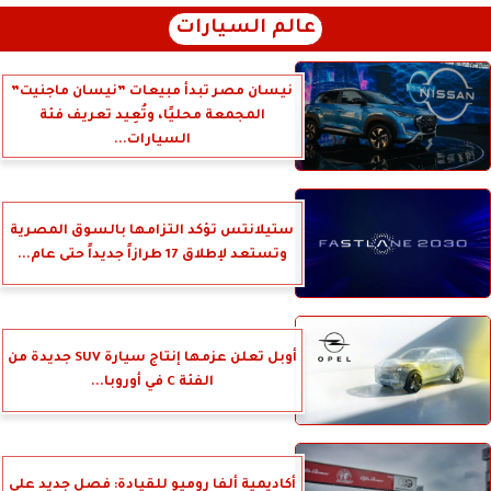
عالم السيارات
نيسان مصر تبدأ مبيعات ”نيسان ماجنيت”
المجمعة محليًا، وتُعِيد تعريف فئة
السيارات...
ستيلانتس تؤكد التزامها بالسوق المصرية
وتستعد لإطلاق 17 طرازاً جديداً حتى عام...
أوبل تعلن عزمها إنتاج سيارة SUV جديدة من
الفئة C في أوروبا...
أكاديمية ألفا روميو للقيادة: فصل جديد على