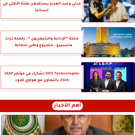
عدلي وعبد العزيز يستقبلان بعثة الأهلي في
إسبانيا
مجلة ”الإذاعة والتليفزيون ” : رقمنة تراث
ماسبيرو.. مشروع وطني لحماية...
DDS Technologies تشارك في مؤتمر LEAP
2026 بالتعاون مع هواوي كلاود
أهم الأخبار