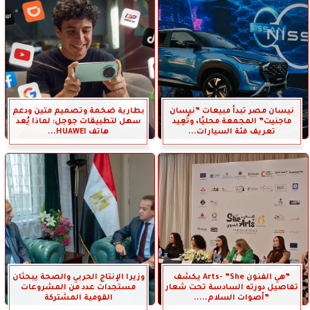
نيسان مصر تبدأ مبيعات ”نيسان
بطارية ضخمة وتصميم متين ودعم
ماجنيت” المجمعة محليًا، وتُعِيد
سهل لتطبيقات جوجل: لماذا يُعد
تعريف فئة السيارات...
هاتف HUAWEI...
”هي الفنون Arts- ”She يكشف
وزيرا الإنتاج الحربي والصحة يبحثان
تفاصيل دورته السادسة تحت شعار
مستجدات عدد من المشروعات
”أصوات السلام.....
القومية المشتركة