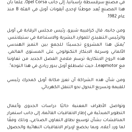
في مصنع سرقسطة بإسبانيا، إلى جانب Opel Corsa، علماً بأن
هذا المصنع يُعد موطنًا لإحدى أيقونات أوبل في الفئة B منذ
عام 1982.
ومن جانبه، قال كزافييه شيرو، رئيس مجلس الرقابة في أوبل
والرئيس التنفيذي للموارد البشرية والاستدامة في ستيلانتس:
"يمثل هذا المشروع تجسيدًا للجمع بين التميز الهندسي
الألماني وسرعة الابتكار التكنولوجي على المستوى العالمي.
هذه الروح الابتكارية ترسم ملامح الفصل الجديد من تعاوننا
مع Leapmotor، حيث تضطلع أوبل بدور ريادي في هذا التوجه".
ومن شأن هذه الشراكة أن تعزز مكانة أوبل كمحرك رئيسي
للقيمة وتسريع التحول نحو التنقل الكهربائي.
وتواصل الأطراف المعنية حاليًا دراسات الجدوى وأعمال
التطوير المبدئية في إطار الاتفاقيات القائمة، إلى جانب استمرار
المناقشات بشأن توسيع نطاق التعاون الصناعي، وذلك وفقًا
لما ورد أعلاه، وبما يخضع لإبرام الاتفاقيات النهائية والحصول