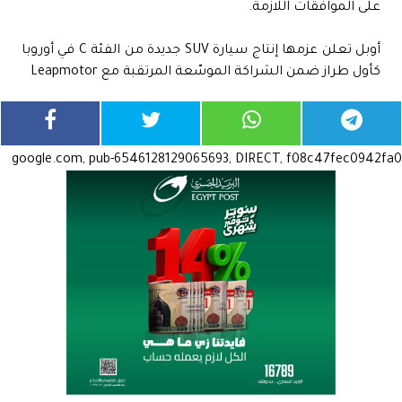
على الموافقات اللازمة.
أوبل تعلن عزمها إنتاج سيارة SUV جديدة من الفئة C في أوروبا
كأول طراز ضمن الشراكة الموسّعة المرتقبة مع Leapmotor
google.com, pub-6546128129065693, DIRECT, f08c47fec0942fa0