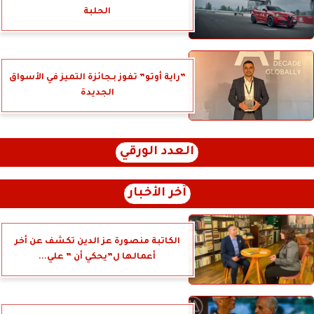
الحلبة
”راية أوتو” تفوز بـجائزة التميز في الأسواق
الجديدة
العدد الورقي
آخر الأخبار
الكاتبة منصورة عز الدين تكشف عن أخر
أعمالها ل”يحكي أن ” علي...