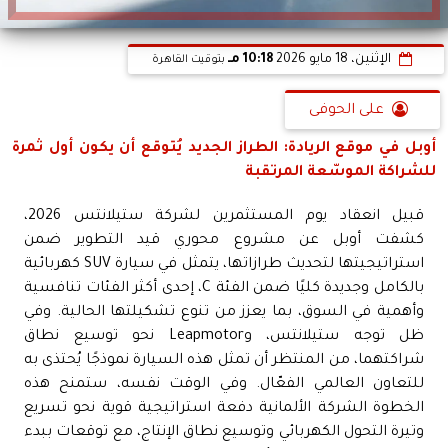
الإثنين، 18 مايو 2026
10:18 مـ
بتوقيت القاهرة
على الحوفى
أوبل في موقع الريادة: الطراز الجديد يُتوقع أن يكون أول ثمرة
للشراكة الموسّعة المرتقبة
قبيل انعقاد يوم المستثمرين لشركة ستيلانتس 2026،
كشفت أوبل عن مشروع محوري قيد التطوير ضمن
استراتيجيتها لتحديث طرازاتها، يتمثل في سيارة SUV كهربائية
بالكامل وجديدة كليًا ضمن الفئة C، إحدى أكثر الفئات تنافسية
وأهمية في السوق، بما يعزز من تنوع تشكيلتها الحالية. وفي
ظل توجه ستيلانتس، وLeapmotor نحو توسيع نطاق
شراكتهما، من المنتظر أن تمثل هذه السيارة نموذجًا يُحتذى به
للتعاون العالمي الفعّال. وفي الوقت نفسه، ستمنح هذه
الخطوة الشركة الألمانية دفعة استراتيجية قوية نحو تسريع
وتيرة التحول الكهربائي وتوسيع نطاق الإنتاج، مع توقعات ببدء