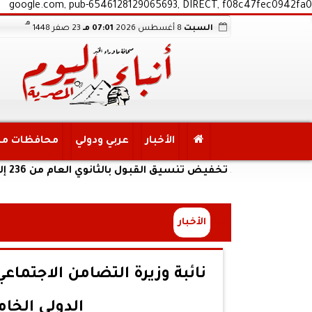
google.com, pub-6546128129065693, DIRECT, f08c47fec0942fa0
هـ
السبت
8 أغسطس 2026
07:01 مـ
23 صفر 1448
الأخبار
عربي ودولي
محافظات م
ق القبول بالثانوي العام من 236 إلى 231 درجة،.. والخدمات من 210 درجة إلى 209
الأخبار
نائبة وزيرة التضامن الاجتماع
الدولي الخا