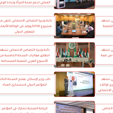
المناعي لدعم صحة المرأة وزيادة الوعي
بمخاطر سرطان الثدي
عي تشهد
نائبة وزيرة التضامن الاجتماعي تلتقي مد
للتنمية
مشروع EOSD ووفد من الوكالة الألمان
للتعاون الدولي
عي تشهد
نائبة وزيرة التضامن الاجتماعي تشهد
ة من قمة
انطلاق فعاليات النسخة الخامسة من
الأسبوع العربي للتنمية المستدامة
عي تشهد
نائب وزير الإسكان يفتتح النسخة الثالث
ري لوكلاء
للمؤتمر الدولي لاستشاري المياه
 الاجتماعي
هورية
الختامي
الرعاية الصحية تشارك في المؤتمر