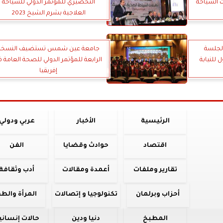
ت السياحة
التحضيري للمؤتمر الدولي للسياحة
العلاجية بشرم الشيخ 2023
الجلسة
جامعة عين شمس تستضيف النسخة
ل للنيابة
الرابعة للمؤتمر الدولي للصحة العامة ف
إفريقيا
الرئيسية
الأخبار
عربي ودولي
اقتصاد
حوادث وقضايا
الفن
تقارير وملفات
أعمدة ومقالات
أدب وثقافة
أحزاب وبرلمان
تكنولوجيا و إتصالات
المرأة والط
المطبخ
دنيا ودين
حالات إنساني