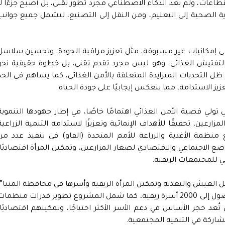
طاعات، ولم يعد الذكاء الاصطناعي مجرد تطور تقني، بل أصبح جزءًا لا
رعاية الصحية إلى التعليم، ومن النقل إلى التصنيع، ليشمل جميع جوانب
عي إمكانيات غير مسبوقة، مثل تعزيز مراقبة الجودة، وتحسين سلاسل
ة التفتيش الغذائي، وهو ليس مجرد تقدم تقني، بل خطوة حقيقية نحو
 ظل التحديات المتزايدة المتعلقة بالأمن الغذائي، كما يساهم في الحد
زيز الاستدامة، مما ينعكس إيجابيًا على جودة الحياة.
ولي قضية الأمن الغذائي اهتمامًا خاصًا، في إطار جهودها التنموية
زارعين، تحقيقًا للأهداف الإنمائية وتعزيزًا لاستدامة التنمية الزراعية
 منظمة الأغذية والزراعة للأمم المتحدة (الفاو) في تنفيذ عدد من
الاجتماعي والاقتصادي لصغار المزارعين، وتمكين المرأة اقتصاديًا،
ئي للمجتمعات الريفية.
لعيش والتغذية وتمكين المرأة الريفية وأسرها في محافظة المنيا”،
الممول من الحكومة الكندية، والذي نجح في الوصول إلى 2000 أسرة ريفية، كما شمل المشروع تطوير قدرات منظما
ُعد حجر الأساس في دعم الأسر الأكثر احتياجًا، وتمكينهم اقتصاديًا،
اركة في التنمية المجتمعية.