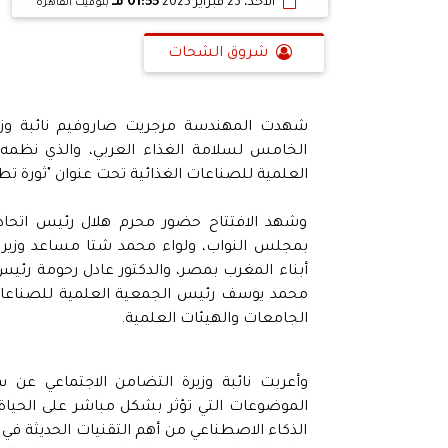
الأحد، 23 فبراير 2025
01:55 مـ
بتوقيت القاهرة
شروق الشحات
شهدت المهندسة مرجريت صاروفيم نائبة وزيرة 
الخامس لسلامة الغذاء العربي، والذي نظمه ا
العلمية للصناعات الغذائية تحت عنوان "ثورة تط
وشهد الافتتاح حضور محرم هلال رئيس اتحا
بمجلس النواب، ولواء محمد شتا مساعد وزير
أبناء المغرب بمصر، والدكتور عادل رحومة رئيس 
محمد يوسف رئيس الجمعية العلمية للصناعات ا
الجامعات والهيئات العلمية.
وأعربت نائبة وزيرة التضامن الاجتماعي عن 
الموضوعات التي تؤثر بشكل مباشر على الحياة 
الذكاء الاصطناعي من أهم التقنيات الحديثة في ظ