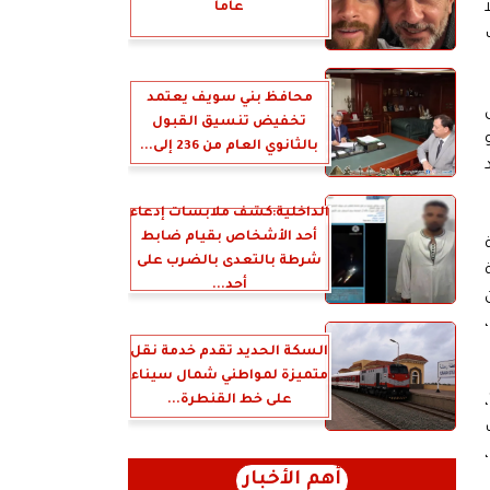
عاما
محافظ بني سويف يعتمد
تخفيض تنسيق القبول
بالثانوي العام من 236 إلى...
الداخلية:كشف ملابسات إدعاء
أحد الأشخاص بقيام ضابط
شرطة بالتعدى بالضرب على
أحد...
السكة الحديد تقدم خدمة نقل
متميزة لمواطني شمال سيناء
على خط القنطرة...
ت
أهم الأخبار