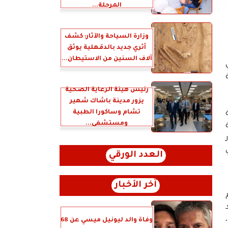
المرحلة...
وزارة السياحة والآثار: كشف
أثري جديد بالدقهلية يوثق
آلاف السنين من الاستيطان...
رئيس هيئة الرعاية الصحية
يزور مدينة باشاك شهير
تشام وساكورا الطبية
ومستشفى...
العدد الورقي
آخر الأخبار
وفاة والد ليونيل ميسي عن 68