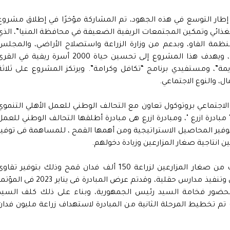
 إطار التوسع في هذه الجهود، تم المشاركة مؤخرًا في إطلاق مشروع
غذائي وتمكين المجتمعات الريفية الضعيفة في محافظة المنيا”، الذي
منظمة الفاو، وبدعم من وزارة الزراعة واستصلاح الأراضي، والمجلس
القومي للمرأة، وبتمويل من الحكومة النرويجية، ويهدف هذا المشروع إلى تحسين حياة 2000 أسرة ريفية في ال
كريمة”، ومستفيدي برنامج “تكافل وكرامة”. ويرتكز المشروع على ثلاثة
ال، والنوع الاجتماعي.
 وزاره التضامن الاجتماعي بروتوكول تعاون مع التحالف الوطني للعمل الأهلي التنموي
" مبادرة ازرع "، ومبادرة ازرع هى مبادرة أطلقها التحالف الوطني للعمل
مبر 2022 للمساهمة فى توفير المحاصيل الاستراتيجية ومن أهمها القمح ، للمساهمة فى توفي
ين انتاجية صغار المزارعين وزيادة دخولهم.
واستهدفت مرحلتها الأولى العمل مع 100 ألف من صغار المزارعين لزراعة 150 ألف فدان قمح وذلك بتوفير تقا
معتمدة مدعومة بنصف الثمن وتقديم دعم فنى وتنفيذ مدارس حقلية، وقدتم عرض المبادرة فى يناير 2023 فى 
 بحضور فخامة السيد رئيس الجمهورية، وبناء على ذلك كلف السيد
تم تخطيط المرحلة الثانية من المبادرة لاستهداف زراعة مليون فدان