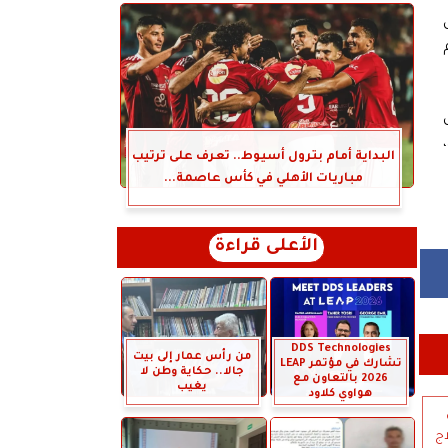
مل
البداية أمام بترول أسيوط.. تعرف على ترتيب
مباريات الأهلي في كأس عاصمة...
الأعلى قراءة
DDS Technologies
من رأس عمار إلى بيت
تشارك في مؤتمر LEAP
جالا.. حكاية وطن لا
2026 بالتعاون مع
يغيب
هواوي كلاود
اج