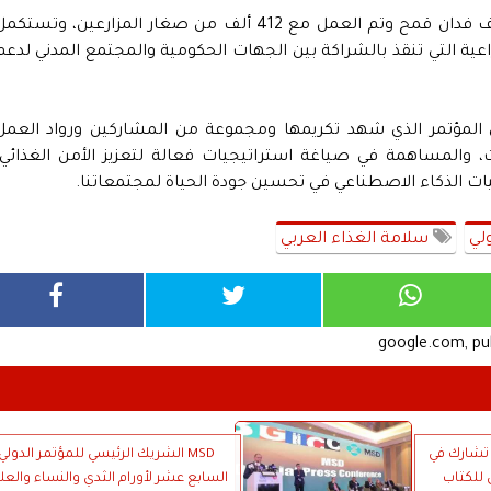
هذا وقد نجحت المرحلة الثانية في زراعة 620 ألف فدان قمح وتم العمل مع 412 ألف من صغار المزارعين، وتستك
اعية التي تنقذ بالشراكة بين الجهات الحكومية والمجتمع المدني لدعم
ون المؤتمر الذي شهد تكريمها ومجموعة من المشاركين ورواد العمل
، والمساهمة في صياغة استراتيجيات فعالة لتعزيز الأمن الغذائي،
يات الذكاء الاصطناعي في تحسين جودة الحياة لمجتمعاتنا.
لي
سلامة الغذاء العربي
google.com, p
 تشارك في
MSD الشريك الرئيسي للمؤتمر الدولي
 للكتاب
السابع عشر لأورام الثدي والنساء والعل