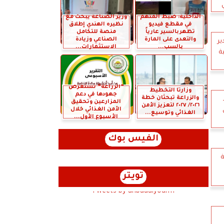
الداخلية: ضبط المتهم
وزير الصناعة يبحث مع
في مقطع فيديو
نظيره الهندي إطلاق
تظهربالسير عارياً
منصة للتكامل
والتعدى على المارة
الصناعي وزيادة
ير
بالسب...
الاستثمارات...
ية
”الزراعة” تستعرض
وزارتا التخطيط
جهودها في دعم
والزراعة تبحثان خطة
المزارعين وتحقيق
٢٠٢٦/ ٢٠٢٧ لتعزيز الأمن
الأمن الغذائي خلال
الغذائي وتوسيع...
الأسبوع الأول...
الفيس بوك
ة
تويتر
Tweets by anbaaalyoum1