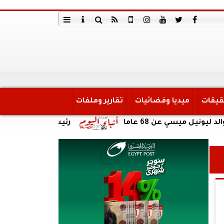
قيقات
ميديا وفضائيات
تقارير وملفات
ي عن 68 عاما
رئيس هيئة الرعاية الصحية يز