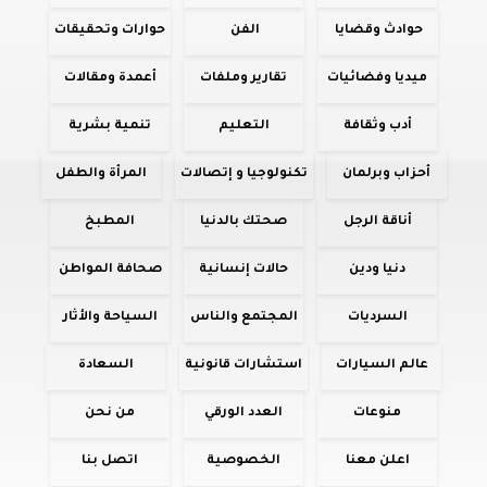
حوادث وقضايا
الفن
حوارات وتحقيقات
ميديا وفضائيات
تقارير وملفات
أعمدة ومقالات
أدب وثقافة
التعليم
تنمية بشرية
أحزاب وبرلمان
تكنولوجيا و إتصالات
المرأة والطفل
أناقة الرجل
صحتك بالدنيا
المطبخ
دنيا ودين
حالات إنسانية
صحافة المواطن
السرديات
المجتمع والناس
السياحة والأثار
عالم السيارات
استشارات قانونية
السعادة
منوعات
العدد الورقي
من نحن
اعلن معنا
الخصوصية
اتصل بنا