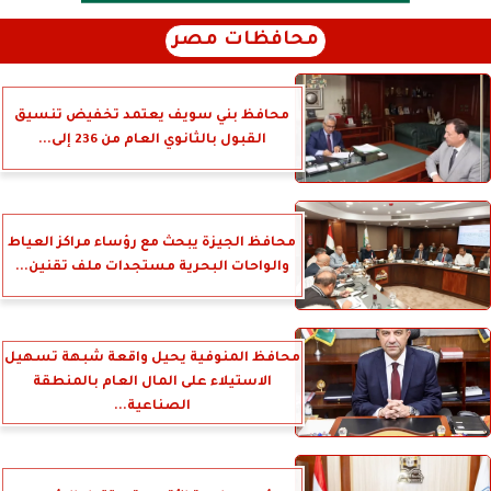
محافظات مصر
محافظ بني سويف يعتمد تخفيض تنسيق
القبول بالثانوي العام من 236 إلى...
محافظ الجيزة يبحث مع رؤساء مراكز العياط
والواحات البحرية مستجدات ملف تقنين...
محافظ المنوفية يحيل واقعة شبهة تسهيل
الاستيلاء على المال العام بالمنطقة
الصناعية...