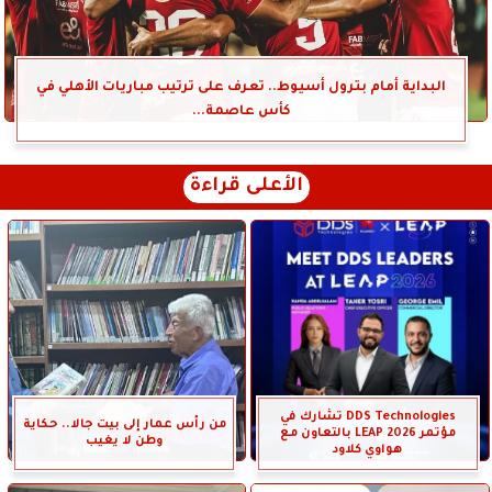
البداية أمام بترول أسيوط.. تعرف على ترتيب مباريات الأهلي في
كأس عاصمة...
الأعلى قراءة
DDS Technologies تشارك في
من رأس عمار إلى بيت جالا.. حكاية
مؤتمر LEAP 2026 بالتعاون مع
وطن لا يغيب
هواوي كلاود