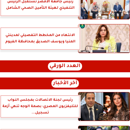
رئيس جامعة الأقصر تستقبل الرئيس
التنفيذي لهيئة التأمين الصحي الشامل
الانتهاء من المخطط التفصيلي لمدينتي
المنيا ويوسف الصديق بمحافظة الفيوم
العدد الورقي
آخر الأخبار
رئيس لجنة الاتصالات بمجلس النواب
للتليفزيون المصري: بصمة الوجه تنهي أزمة
تسجيل...