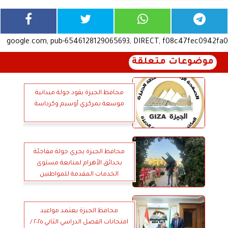
google.com, pub-6546128129065693, DIRECT, f08c47fec0942fa0
موضوعات متعلقة
محافظ الجيزة يقود جولة ميدانية
موسعة بمركزي أوسيم وكرداسة
محافظ الجيزة يجري جولة مفاجئة
بحدائق الأهرام لمتابعة مستوى
الخدمات المقدمة للمواطنين
محافظ الجيزة يعتمد مواعيد
امتحانات الفصل الدراسي الثاني ٢٠٢٥ /