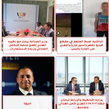
الداخلية: ضبط المتهم في مقطع
وزير الصناعة يبحث مع نظيره
فيديو تظهربالسير عارياً والتعدى
الهندي إطلاق منصة للتكامل
على المارة بالسب...
الصناعي وزيادة الاستثمارات...
وزارتا التخطيط والزراعة تبحثان
خطة ٢٠٢٦/ ٢٠٢٧ لتعزيز الأمن الغذائي
النبؤة
وتوسيع...