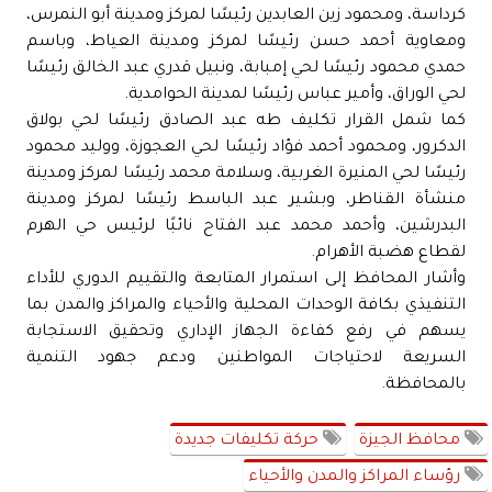
كرداسة، ومحمود زين العابدين رئيسًا لمركز ومدينة أبو النمرس،
ومعاوية أحمد حسن رئيسًا لمركز ومدينة العياط، وباسم
حمدي محمود رئيسًا لحي إمبابة، ونبيل قدري عبد الخالق رئيسًا
لحي الوراق، وأمير عباس رئيسًا لمدينة الحوامدية.
كما شمل القرار تكليف طه عبد الصادق رئيسًا لحي بولاق
الدكرور، ومحمود أحمد فؤاد رئيسًا لحي العجوزة، ووليد محمود
رئيسًا لحي المنيرة الغربية، وسلامة محمد رئيسًا لمركز ومدينة
منشأة القناطر، وبشير عبد الباسط رئيسًا لمركز ومدينة
البدرشين، وأحمد محمد عبد الفتاح نائبًا لرئيس حي الهرم
لقطاع هضبة الأهرام.
وأشار المحافظ إلى استمرار المتابعة والتقييم الدوري للأداء
التنفيذي بكافة الوحدات المحلية والأحياء والمراكز والمدن بما
يسهم في رفع كفاءة الجهاز الإداري وتحقيق الاستجابة
السريعة لاحتياجات المواطنين ودعم جهود التنمية
بالمحافظة.
محافظ الجيزة
حركة تكليفات جديدة
رؤساء المراكز والمدن والأحياء