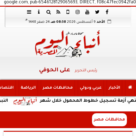
google.com, pub-6546128129065693, DIRECT, f08c47fec0942fa0
هـ
الأحد
9 أغسطس 2026
08:38 صـ
24 صفر 1448
على الحوفي
رئيس التحرير
الأخبار
عربي ودولي
محافظات مصر
الرياضة
اقتصاد
مة تسجيل خطوط المحمول خلال شهر
النبؤة
محافظات مصر