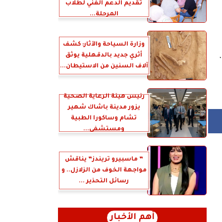
تقديم الدعم الفني لطلاب
المرحلة...
وزارة السياحة والآثار: كشف
أثري جديد بالدقهلية يوثق
آلاف السنين من الاستيطان...
رئيس هيئة الرعاية الصحية
يزور مدينة باشاك شهير
تشام وساكورا الطبية
ومستشفى...
” ماسبيرو تريندز” يناقش
مواجهة الخوف من الزلازل.. و
رسائل التحذير ...
أهم الأخبار