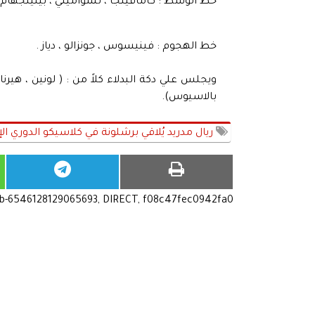
خط الوسط : كامافينجا ، تشواميني ، بيلينجهام
خط الهجوم : فينيسوس ، جونزالو ، دياز .
ويجلس علي دكة البدلاء كلاً من : ( لونين ، هيرنان
بالاسيوس).
ريال مدريد يُلاقي برشلونة في كلاسيكو الدوري ال
ub-6546128129065693, DIRECT, f08c47fec0942fa0