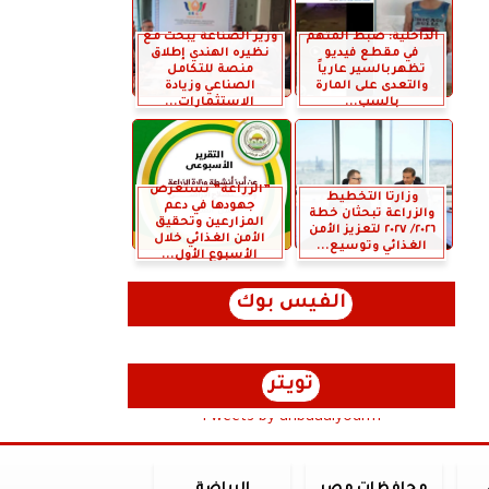
الداخلية: ضبط المتهم
وزير الصناعة يبحث مع
في مقطع فيديو
نظيره الهندي إطلاق
تظهربالسير عارياً
منصة للتكامل
والتعدى على المارة
الصناعي وزيادة
بالسب...
الاستثمارات...
”الزراعة” تستعرض
وزارتا التخطيط
جهودها في دعم
والزراعة تبحثان خطة
المزارعين وتحقيق
٢٠٢٦/ ٢٠٢٧ لتعزيز الأمن
الأمن الغذائي خلال
الغذائي وتوسيع...
الأسبوع الأول...
الفيس بوك
تويتر
Tweets by anbaaalyoum1