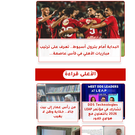
البداية أمام بترول أسيوط.. تعرف على ترتيب
مباريات الأهلي في كأس عاصمة...
الأعلى قراءة
DDS Technologies
من رأس عمار إلى بيت
تشارك في مؤتمر LEAP
جالا.. حكاية وطن لا
2026 بالتعاون مع
يغيب
هواوي كلاود