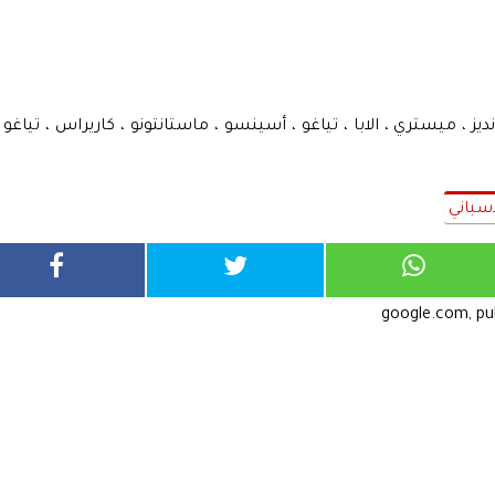
ديز ، ميستري ، الابا ، تياغو ، أسينسو ، ماستانتونو ، كاريراس ، تياغو ،
إسباني
google.com, p