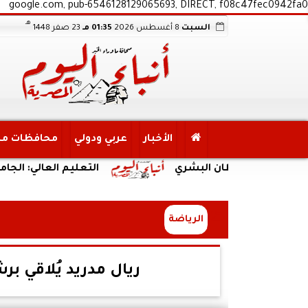
google.com, pub-6546128129065693, DIRECT, f08c47fec0942fa0
هـ
السبت
8 أغسطس 2026
01:35 مـ
23 صفر 1448
الأخبار
عربي ودولي
محافظات م
ن الاستيطان البشري
التعليم العالي: الجامعات الحك
الرياضة
ريال مدريد يُلاقي بر