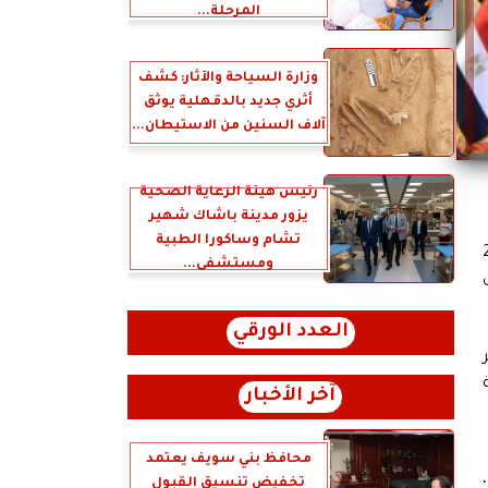
المرحلة...
وزارة السياحة والآثار: كشف
أثري جديد بالدقهلية يوثق
آلاف السنين من الاستيطان...
رئيس هيئة الرعاية الصحية
يزور مدينة باشاك شهير
تشام وساكورا الطبية
ماد 155 منشأة رعاية صحية أولية موزعة على 21
ومستشفى...
العدد الورقي
آخر الأخبار
محافظ بني سويف يعتمد
تخفيض تنسيق القبول