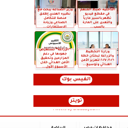
الداخلية: ضبط المتهم
وزير الصناعة يبحث مع
في مقطع فيديو
نظيره الهندي إطلاق
تظهربالسير عارياً
منصة للتكامل
والتعدى على المارة
الصناعي وزيادة
بالسب...
الاستثمارات...
”الزراعة” تستعرض
وزارتا التخطيط
جهودها في دعم
والزراعة تبحثان خطة
المزارعين وتحقيق
٢٠٢٦/ ٢٠٢٧ لتعزيز الأمن
الأمن الغذائي خلال
الغذائي وتوسيع...
الأسبوع الأول...
الفيس بوك
تويتر
Tweets by anbaaalyoum1