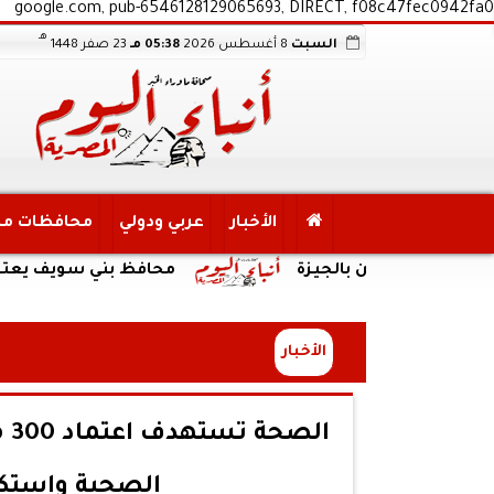
google.com, pub-6546128129065693, DIRECT, f08c47fec0942fa0
هـ
السبت
8 أغسطس 2026
05:38 مـ
23 صفر 1448
الأخبار
عربي ودولي
محافظات م
ائقين بالجيزة
محافظ بني سويف يعتمد تخفيض تنسيق القبول بالثانوي الع
الأخبار
الصحية واستك