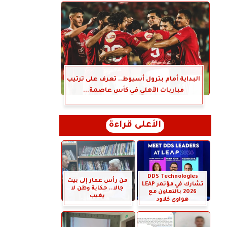
البداية أمام بترول أسيوط.. تعرف على ترتيب
مباريات الأهلي في كأس عاصمة...
الأعلى قراءة
DDS Technologies
من رأس عمار إلى بيت
تشارك في مؤتمر LEAP
جالا.. حكاية وطن لا
2026 بالتعاون مع
يغيب
هواوي كلاود