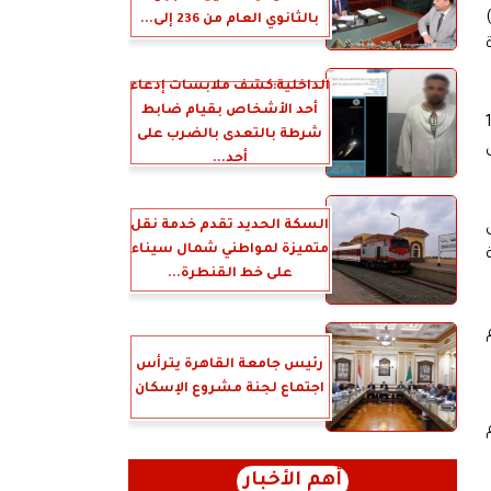
بالثانوي العام من 236 إلى...
الداخلية:كشف ملابسات إدعاء
أحد الأشخاص بقيام ضابط
نفيذ مرتفعة لاعتماد 145
شرطة بالتعدى بالضرب على
مثل
أحد...
السكة الحديد تقدم خدمة نقل
متميزة لمواطني شمال سيناء
على خط القنطرة...
رئيس جامعة القاهرة يترأس
اجتماع لجنة مشروع الإسكان
أهم الأخبار