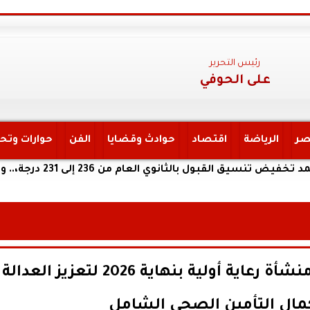
رئيس التحرير
على الحوفي
صر
الرياضة
اقتصاد
حوادث وقضايا
الفن
حوارات وتح
ام من 236 إلى 231 درجة،.. والخدمات من 210 درجة إلى 209
الصحة تستهدف اعتماد 300 منشأة رعاية أولية بنهاية 2026 لتعزيز العدالة
مال التأمين الصحي الشامل