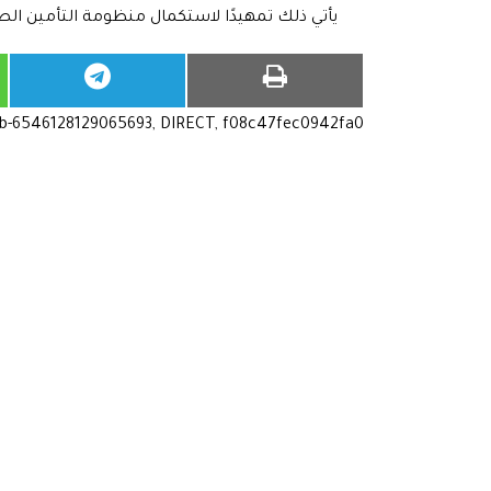
يأتي ذلك تمهيدًا لاستكمال منظومة التأمين الص
ub-6546128129065693, DIRECT, f08c47fec0942fa0