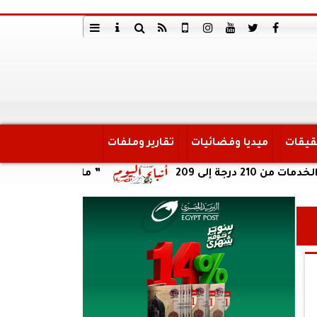
قيقات
ميديا وفضائيات
تقارير وملفات
” ماسبيرو تريندز” يناقش مواجه