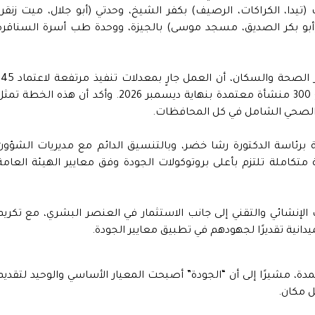
ا، الكراكات، الرصيف) بكفر الشيخ، وحدتي (أبو جلال، ميت زنقر)
(أبو بكر الصديق، مسجد موسى) بالجيزة، ووحدة طب أسرة السناقرة
من جانبه، أوضح الدكتور عمرو قنديل، نائب وزير الصحة والسكان، أن العمل جارٍ بمعدلات ت
منشأة إضافية، للوصول إلى المستهدف البالغ 300 منشأة معتمدة بنهاية ديسمبر 2026. وأكد أن هذه الخطة ت
 الصحي الشامل في كل المحافظات.
ية برئاسة الدكتورة رشا خضر، وبالتنسيق الدائم مع مديريات الشؤون
تكاملة تلتزم بأعلى بروتوكولات الجودة وفق معايير الهيئة العامة
 الإنشائي والتقني إلى جانب الاستثمار في العنصر البشري، مع تكريم
الميدانية تقديرًا لجهودهم في تطبيق معايير الجودة.
دة، مشيرًا إلى أن “الجودة” أصبحت المعيار الأساسي والوحيد لتقديم
ل مكان.