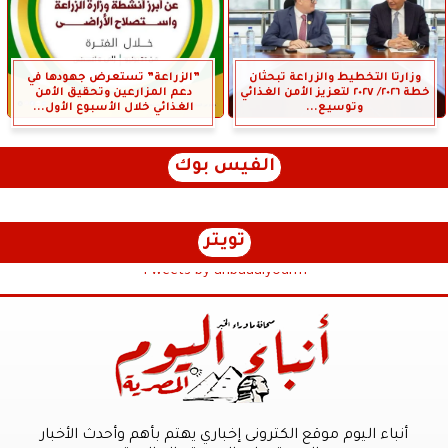
وزارتا التخطيط والزراعة تبحثان
”الزراعة” تستعرض جهودها في
خطة ٢٠٢٦/ ٢٠٢٧ لتعزيز الأمن الغذائي
دعم المزارعين وتحقيق الأمن
وتوسيع...
الغذائي خلال الأسبوع الأول...
الفيس بوك
تويتر
Tweets by anbaaalyoum1
أنباء اليوم موقع الكترونى إخباري يهتم بأهم وأحدث الأخبار