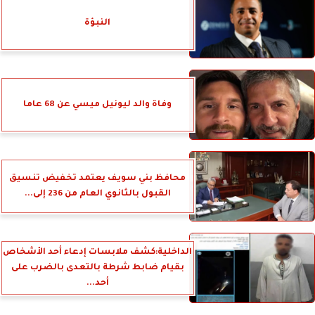
النبؤة
وفاة والد ليونيل ميسي عن 68 عاما
محافظ بني سويف يعتمد تخفيض تنسيق
القبول بالثانوي العام من 236 إلى...
الداخلية:كشف ملابسات إدعاء أحد الأشخاص
بقيام ضابط شرطة بالتعدى بالضرب على
أحد...