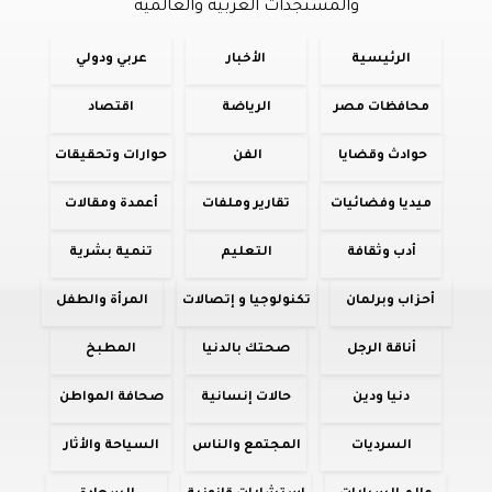
والمستجدات العربية والعالمية
الرئيسية
الأخبار
عربي ودولي
محافظات مصر
الرياضة
اقتصاد
حوادث وقضايا
الفن
حوارات وتحقيقات
ميديا وفضائيات
تقارير وملفات
أعمدة ومقالات
أدب وثقافة
التعليم
تنمية بشرية
أحزاب وبرلمان
تكنولوجيا و إتصالات
المرأة والطفل
أناقة الرجل
صحتك بالدنيا
المطبخ
دنيا ودين
حالات إنسانية
صحافة المواطن
السرديات
المجتمع والناس
السياحة والأثار