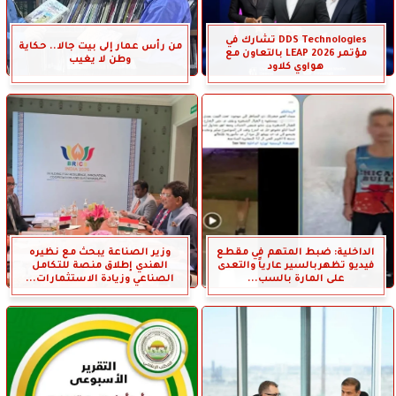
DDS Technologies تشارك في
من رأس عمار إلى بيت جالا.. حكاية
مؤتمر LEAP 2026 بالتعاون مع
وطن لا يغيب
هواوي كلاود
الداخلية: ضبط المتهم في مقطع
وزير الصناعة يبحث مع نظيره
فيديو تظهربالسير عارياً والتعدى
الهندي إطلاق منصة للتكامل
على المارة بالسب...
الصناعي وزيادة الاستثمارات...