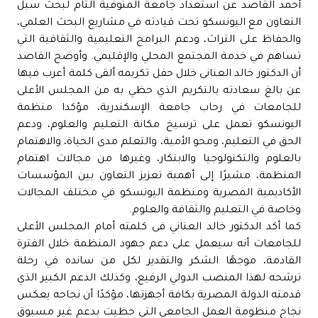
أحمد القاصد عن استعداد جامعة المنوفية التام لبحث سبل
التعاون مع اليونسكو تحت قيادته في مشاريع البحث العلمي،
والحفاظ على التراث، ودعم البرامج التعليمية والثقافية التي
تساهم في خدمة المجتمع المحلي والإقليمي. وأوضح القاصد
أن الدكتور خالد العنانى خلال حفل تكريمه ألقى كلمة أعرب فيها
عن بالغ سعادته بالتكريم الذي حظي به من المجلس الأعلى
للجامعات في رحاب جامعة الإسكندرية، مؤكدا منظمة
اليونسكو تعمل على ترسيخ مكانة التعليم والعلوم، ودعم
الحق في التعليم، ومحو الأمية، والتعلم مدى الحياة، والاهتمام
بالعلوم والتكنولوجيا والابتكار، وغيرها من مجالات اهتمام
المنظمة، مشيرًا إلى أهمية تعزيز التعاون بين المؤسسات
الأكاديمية المصرية ومنظمة اليونسكو في مختلف المجالات
وخاصة في التعليم والثقافة والعلوم.
كما أكد الدكتور خالد العناني فى كلمته أمام المجلس الأعلى
للجامعات أنه سيعمل على دعم جهود المنظمة خلال الفترة
القادمة، موجهًا الشكر والتقدير لكل من سانده في رحلة
ترشحه لهذا المنصب الدولي الرفيع، وكذلك الدعم الكبير الذي
قدمته الدولة المصرية بكافة أجهزتها، مؤكدًا أن نجاحه يعكس
نجاح منظومة العمل الجامعي التي حظيت بدعم غير مسبوق