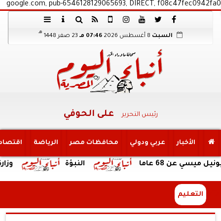
google.com, pub-6546128129065693, DIRECT, f08c47fec0942fa0
هـ
السبت
8 أغسطس 2026
07:46 مـ
23 صفر 1448
على الحوفي
رئيس التحرير
الأخبار
عربي ودولي
محافظات مصر
الرياضة
اقتصاد
6 عاما
النبؤة
وزارة السياحة 
التعليم