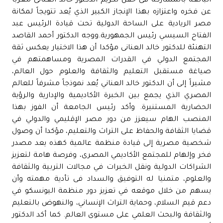
البالغة بالمشاركة فى حفل تكريم الدكتور خالد العنانى معربا
عن فخره واعتزازه بهذا الإنجاز الكبير الذي يُعد تتويجاً لمكانة
مصر الريادية على الساحة الدولية تحت قيادة الرئيس عبد
الفتاح السيسي رئيس الجمهورية.ووجه الدكتور أحمد القاصد
التهنئة للدكتور خالد العنانى مؤكدا أن هذا الاختيار يعكس ثقة
المجتمع الدولي في القدرات المصرية ومساهمتهم في
صياغة مستقبل التعليم والثقافة والعلوم حول العالم،
مشيراً إلى أن الدكتور خالد العناني يُعد نموذجاً مشرفاً للعالم
المصري الذي يجمع بين الخبرة الأكاديمية والإدارية والرؤية
الحضارية المستنيرة. وأكد رئيس الجامعة أن الفوز بهذا
المنصب الهام سيعزز من دور مصر الإقليمي والدولي في
قضايا الثقافة والحفاظ على التراث والتعليم، مؤكدا أن وصول
شخصية مصرية إلى قيادة منظمة عالمية كهذه يعد مصدر
فخر وإلهام للمجتمع الأكاديمي المصرى، وفرصة هامة لتعزيز
الشراكات الدولية ونقل الخبرات في مجالات التربية والثقافة
والعلوم، متمنيا له التوفيق والسداد فى تأدية مهمته وأن
يسهم من خلال موقعه في تعزيز دور منظمة اليونسكو في
دعم قيم السلام، وحماية التراث الإنساني، والنهوض بالتعليم
والثقافة والبحث العلمي على مستوى العالم. كما أكد الدكتور