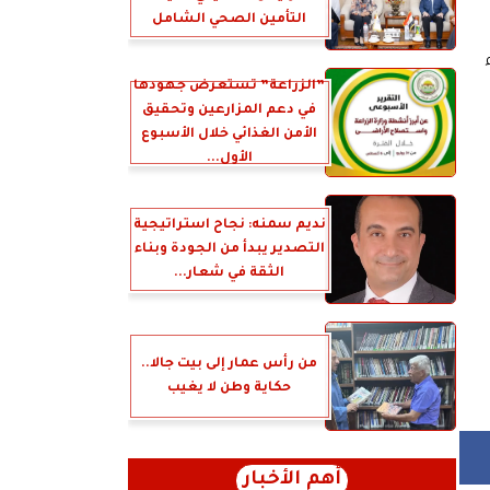
التأمين الصحي الشامل
”الزراعة” تستعرض جهودها
في دعم المزارعين وتحقيق
الأمن الغذائي خلال الأسبوع
الأول...
نديم سمنه: نجاح استراتيجية
التصدير يبدأ من الجودة وبناء
الثقة في شعار...
من رأس عمار إلى بيت جالا..
حكاية وطن لا يغيب
أهم الأخبار