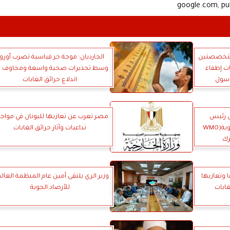
google.com, p
 متخصصتين
الجارديان: موجة حر قياسية تضرب أوروب
ت إطفاء
وسط تحذيرات صحية واسعة ومخاوف 
اسول
اندلاع حرائق الغابات
ل رئيس
مصر تعرب عن تعازيها لليونان في مواج
المنظمة العالمية للأرصاد الجوية(WMO
تداعيات وآثار حرائق الغابات
رك
وتعازيها
وزير الري يلتقى أمين عام المنظمة العال
غابات
للأرصاد الجوية