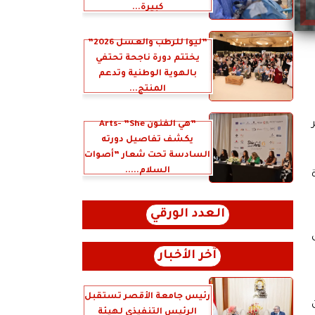
كبيرة...
”ليوا للرطب والعسل 2026”
يختتم دورة ناجحة تحتفي
بالهوية الوطنية وتدعم
المنتج...
”هي الفنون Arts- ”She
يكشف تفاصيل دورته
السادسة تحت شعار ”أصوات
السلام.....
العدد الورقي
آخر الأخبار
رئيس جامعة الأقصر تستقبل
الرئيس التنفيذي لهيئة