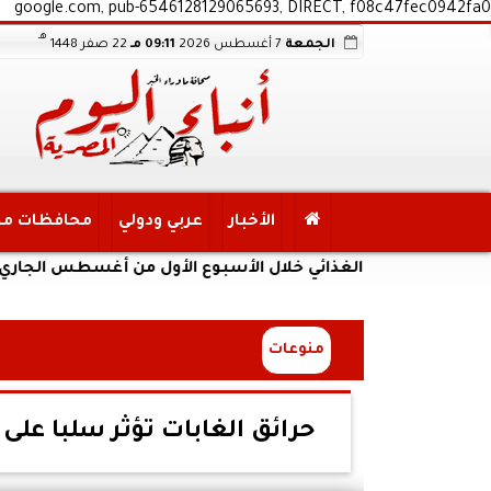
google.com, pub-6546128129065693, DIRECT, f08c47fec0942fa0
هـ
الجمعة
7 أغسطس 2026
09:11 مـ
22 صفر 1448
الأخبار
عربي ودولي
محافظات م
أمن الغذائي خلال الأسبوع الأول من أغسطس الجاري
منوعات
حرائق الغابات تؤثر سلبا على 