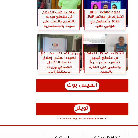
DDS Technologies
الداخلية:ضب المتهم
تشارك في مؤتمر LEAP
في مقطع فيديو
2026 بالتعاون مع
بالتعدى بالسب على
هواوي كلاود
سيدة بالإسكندرية
الداخلية: ضبط المتهم
وزير الصناعة يبحث مع
في مقطع فيديو
نظيره الهندي إطلاق
تظهربالسير عارياً
منصة للتكامل
والتعدى على المارة
الصناعي وزيادة
بالسب...
الاستثمارات...
الفيس بوك
تويتر
Tweets by anbaaalyoum1