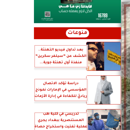
منوعات
بعد تداول فيديو التهنئة..
الكشف عن ”سيلفر سكرين”
منفذة أول تهنئة جوية...
دراسة تؤكد: الاتصال
المؤسسي في الإمارات نموذج
رياديّ للكفاءة في إدارة الأزمات
تدريسي في كلية طب
المستنصرية ببغداد يجري
عملية تفتيت واستخراج حصاة