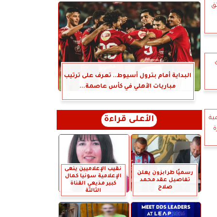
ئق
البداية أمام بترول أسيوط.. تعرف على ترتيب
مباريات الأهلي في كأس عاصمة...
مية
الأعلى قراءة
ة
نقيب الإعلاميين ينعى
رسميًا طرابزون يعلن
الإعلامية سونيا كمال
تفاصيل عقد محمد
كبير مذيعي القناة
صلاح
الثالثة