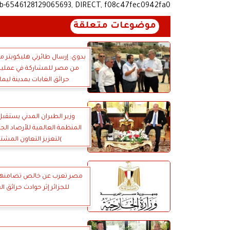
ub-6546128129065693, DIRECT, f08c47fec0942fa0
موضوعات متعلقة
بدوي: إرسال طائرتي هليكوبتر
من مصر للمشاركة في عمليا
حرائق الغابات بمدينة ليم
وزير الطيران المدني يستقب
)لتعزيز التعاون المشت
مصر تعرب عن خالص تضامنها 
للجزائر إثر حوادث حرائق ال