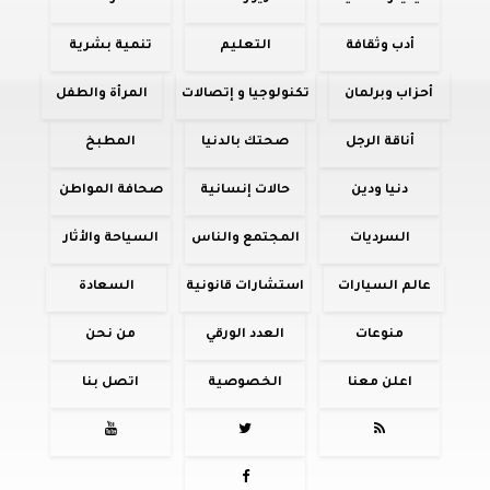
أدب وثقافة
التعليم
تنمية بشرية
أحزاب وبرلمان
تكنولوجيا و إتصالات
المرأة والطفل
أناقة الرجل
صحتك بالدنيا
المطبخ
دنيا ودين
حالات إنسانية
صحافة المواطن
السرديات
المجتمع والناس
السياحة والأثار
عالم السيارات
استشارات قانونية
السعادة
منوعات
العدد الورقي
من نحن
اعلن معنا
الخصوصية
اتصل بنا



