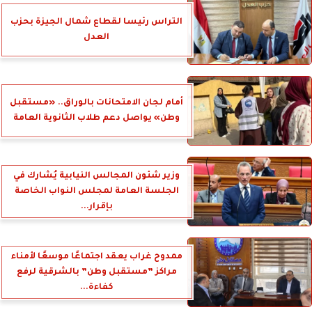
التراس رئيسا لقطاع شمال الجيزة بحزب
العدل
أمام لجان الامتحانات بالوراق.. «مستقبل
وطن» يواصل دعم طلاب الثانوية العامة
وزير شئون المجالس النيابية يُشارك في
الجلسة العامة لمجلس النواب الخاصة
بإقرار...
ممدوح غراب يعقد اجتماعًا موسعًا لأمناء
مراكز ”مستقبل وطن” بالشرقية لرفع
كفاءة...