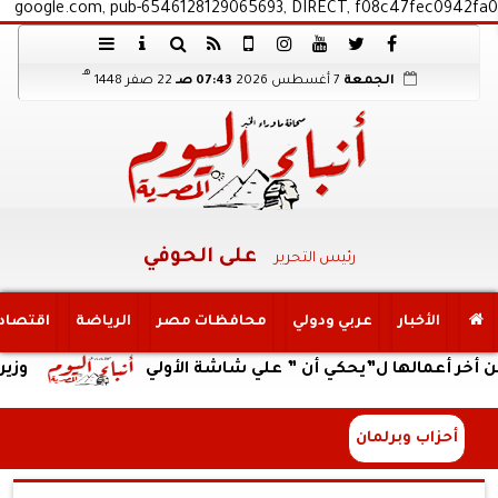
google.com, pub-6546128129065693, DIRECT, f08c47fec0942fa0
هـ
الجمعة
7 أغسطس 2026
07:43 صـ
22 صفر 1448
على الحوفي
رئيس التحرير
الأخبار
عربي ودولي
محافظات مصر
الرياضة
اقتصاد
الها ل”يحكي أن ” علي شاشة الأولي
وزير العمل يتا
أحزاب وبرلمان