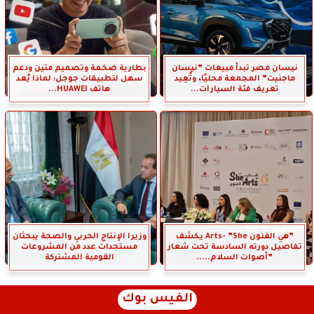
نيسان مصر تبدأ مبيعات ”نيسان
بطارية ضخمة وتصميم متين ودعم
ماجنيت” المجمعة محليًا، وتُعِيد
سهل لتطبيقات جوجل: لماذا يُعد
تعريف فئة السيارات...
هاتف HUAWEI...
”هي الفنون Arts- ”She يكشف
وزيرا الإنتاج الحربي والصحة يبحثان
تفاصيل دورته السادسة تحت شعار
مستجدات عدد من المشروعات
”أصوات السلام.....
القومية المشتركة
الفيس بوك