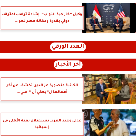
وكيل ”خار جية النواب”: إشادة ترامب اعتراف
دولي بقدرة ومكانة مصر نحو...
العدد الورقي
آخر الأخبار
الكاتبة منصورة عز الدين تكشف عن أخر
أعمالها ل”يحكي أن ” علي...
عدلي وعبد العزيز يستقبلان بعثة الأهلي في
إسبانيا