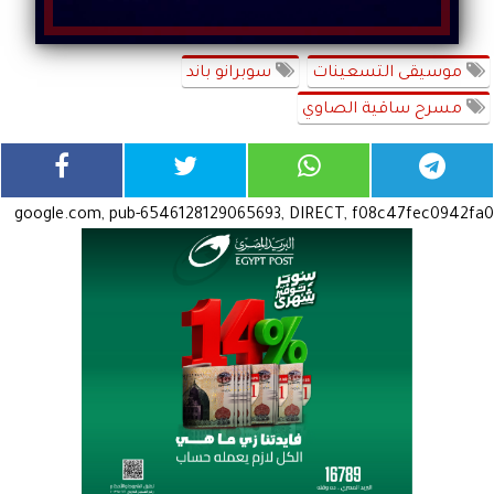
موسيقى التسعينات
سوبرانو باند
مسرح ساقية الصاوي
google.com, pub-6546128129065693, DIRECT, f08c47fec0942fa0