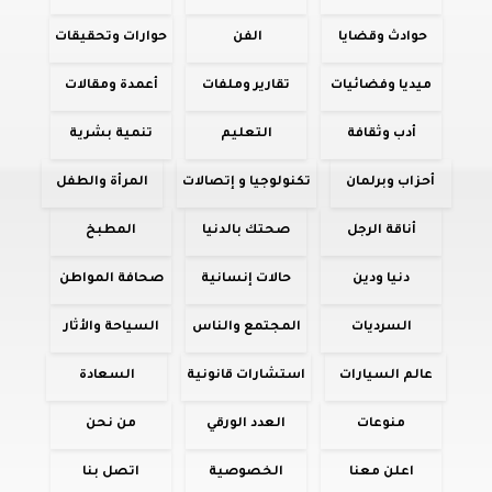
حوادث وقضايا
الفن
حوارات وتحقيقات
ميديا وفضائيات
تقارير وملفات
أعمدة ومقالات
أدب وثقافة
التعليم
تنمية بشرية
أحزاب وبرلمان
تكنولوجيا و إتصالات
المرأة والطفل
أناقة الرجل
صحتك بالدنيا
المطبخ
دنيا ودين
حالات إنسانية
صحافة المواطن
السرديات
المجتمع والناس
السياحة والأثار
عالم السيارات
استشارات قانونية
السعادة
منوعات
العدد الورقي
من نحن
اعلن معنا
الخصوصية
اتصل بنا