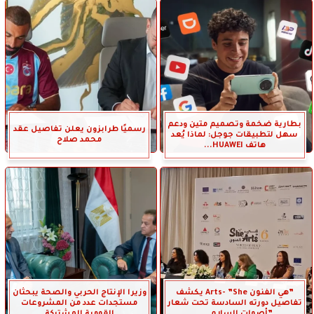
بطارية ضخمة وتصميم متين ودعم
رسميًا طرابزون يعلن تفاصيل عقد
سهل لتطبيقات جوجل: لماذا يُعد
محمد صلاح
هاتف HUAWEI...
”هي الفنون Arts- ”She يكشف
وزيرا الإنتاج الحربي والصحة يبحثان
تفاصيل دورته السادسة تحت شعار
مستجدات عدد من المشروعات
”أصوات السلام.....
القومية المشتركة