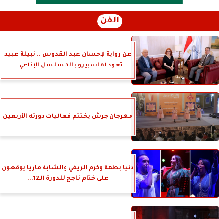
الفن
عن رواية لإحسان عبد القدوس .. نبيلة عبيد
تعود لماسبيرو بالمسلسل الإذاعي...
مهرجان جرش يختتم فعاليات دورته الأربعين
دنيا بطمة وكرم الريفي والشابة ماريا يوقعون
على ختام ناجح للدورة الـ12...