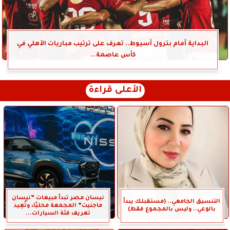
البداية أمام بترول أسيوط.. تعرف على ترتيب مباريات الأهلي في
كأس عاصمة...
الأعلى قراءة
نيسان مصر تبدأ مبيعات ”نيسان
التنسيق الجامعي.. (مستقبلك يبدأ
ماجنيت” المجمعة محليًا، وتُعِيد
بالوعي.. وليس بالمجموع فقط)
تعريف فئة السيارات...