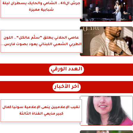
جرش ال40.. الشامي والحايك يسطران ليلة
شبابية مميزة
عاصي الحلاني يطلق “سلّم عالكل”.. اللون
الطربي الشعبي اللبناني يعود بصوت فارس...
العدد الورقي
آخر الأخبار
نقيب الإعلاميين ينعى الإعلامية سونيا كمال
كبير مذيعي القناة الثالثة