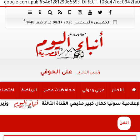
google.com, pub-6546128129065693, DIRECT, f08c47fec0942fa0
هـ
الخميس
6 أغسطس 2026
08:37 مـ
21 صفر 1448
على الحوفي
رئيس التحرير
الأخبار
عربي ودولي
محافظات مصر
الرياضة
اقتصاد
ا كمال كبير مذيعي القناة الثالثة
وزير الصناعة يشا
الفن